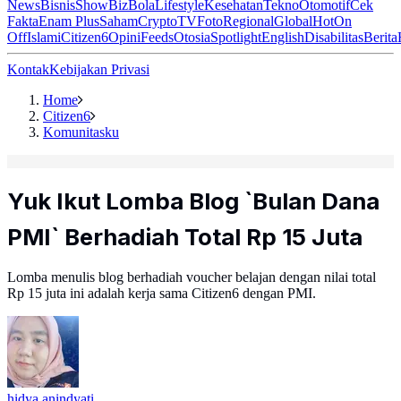
News
Bisnis
ShowBiz
Bola
Lifestyle
Kesehatan
Tekno
Otomotif
Cek
Fakta
Enam Plus
Saham
Crypto
TV
Foto
Regional
Global
Hot
On
Off
Islami
Citizen6
Opini
Feeds
Otosia
Spotlight
English
Disabilitas
Berita
Kontak
Kebijakan Privasi
Home
Citizen6
Komunitasku
Yuk Ikut Lomba Blog `Bulan Dana
PMI` Berhadiah Total Rp 15 Juta
Lomba menulis blog berhadiah voucher belajan dengan nilai total
Rp 15 juta ini adalah kerja sama Citizen6 dengan PMI.
hidya anindyati