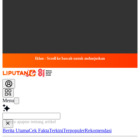
Iklan - Scroll ke bawah untuk melanjutkan
Menu
Tanya apapun tentang artikel ini...
Berita Utama
Cek Fakta
Terkini
Terpopuler
Rekomendasi