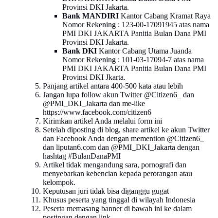
Provinsi DKI Jakarta.
Bank MANDIRI
Kantor Cabang Kramat Raya
Nomor Rekening : 123-00-17091945 atas nama
PMI DKI JAKARTA Panitia Bulan Dana PMI
Provinsi DKI Jakarta.
Bank DKI
Kantor Cabang Utama Juanda
Nomor Rekening : 101-03-17094-7 atas nama
PMI DKI JAKARTA Panitia Bulan Dana PMI
Provinsi DKI Jkarta.
Panjang artikel antara 400-500 kata atau lebih
Jangan lupa follow akun Twitter @Citizen6_ dan
@PMI_DKI_Jakarta dan me-like
https://www.facebook.com/citizen6
Kirimkan artikel Anda melalui form ini
Setelah diposting di blog, share artikel ke akun Twitter
dan Facebook Anda dengan memention @Citizen6_
dan liputan6.com dan @PMI_DKI_Jakarta dengan
hashtag #BulanDanaPMI
Artikel tidak mengandung sara, pornografi dan
menyebarkan kebencian kepada perorangan atau
kelompok.
Keputusan juri tidak bisa diganggu gugat
Khusus peserta yang tinggal di wilayah Indonesia
Peserta memasang banner di bawah ini ke dalam
postingan dengan link