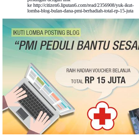
ke http://citizen6.liputan6.com/read/2356908/yuk-ikut-
lomba-blog-bulan-dana-pmi-berhadiah-total-rp-15-juta