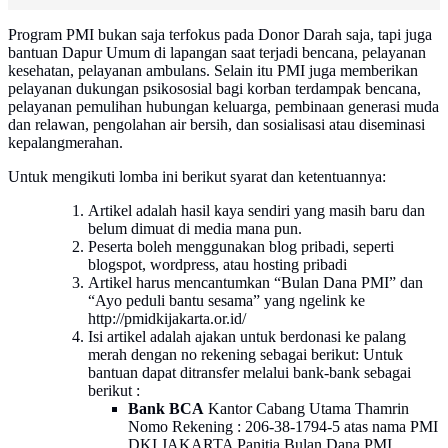
Program PMI bukan saja terfokus pada Donor Darah saja, tapi juga
bantuan Dapur Umum di lapangan saat terjadi bencana, pelayanan
kesehatan, pelayanan ambulans. Selain itu PMI juga memberikan
pelayanan dukungan psikososial bagi korban terdampak bencana,
pelayanan pemulihan hubungan keluarga, pembinaan generasi muda
dan relawan, pengolahan air bersih, dan sosialisasi atau diseminasi
kepalangmerahan.
Untuk mengikuti lomba ini berikut syarat dan ketentuannya:
Artikel adalah hasil kaya sendiri yang masih baru dan
belum dimuat di media mana pun.
Peserta boleh menggunakan blog pribadi, seperti
blogspot, wordpress, atau hosting pribadi
Artikel harus mencantumkan “Bulan Dana PMI” dan
“Ayo peduli bantu sesama” yang ngelink ke
http://pmidkijakarta.or.id/
Isi artikel adalah ajakan untuk berdonasi ke palang
merah dengan no rekening sebagai berikut: Untuk
bantuan dapat ditransfer melalui bank-bank sebagai
berikut :
Bank BCA
Kantor Cabang Utama Thamrin
Nomo Rekening : 206-38-1794-5 atas nama PMI
DKI JAKARTA Panitia Bulan Dana PMI