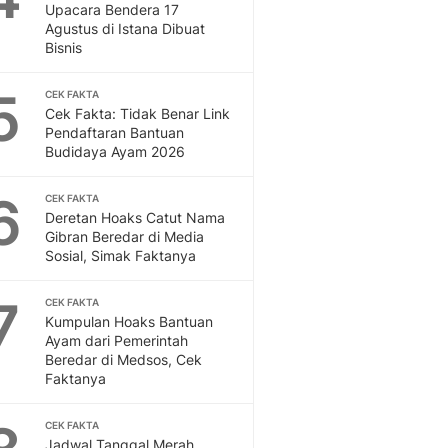
Sport
Upacara Bendera 17
Berita Bola Terkini, Ja
Agustus di Istana Dibuat
Bisnis
Klasemen, Hasil Liga
5
CEK FAKTA
Cek Fakta: Tidak Benar Link
Pendaftaran Bantuan
Budidaya Ayam 2026
6
CEK FAKTA
Deretan Hoaks Catut Nama
Gibran Beredar di Media
Sosial, Simak Faktanya
7
CEK FAKTA
Kumpulan Hoaks Bantuan
Ayam dari Pemerintah
Beredar di Medsos, Cek
Faktanya
CEK FAKTA
Jadwal Tanggal Merah