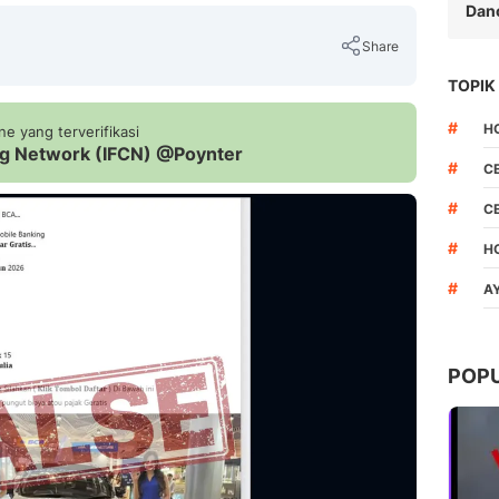
Dan
Share
TOPIK
#
H
e yang terverifikasi
ing Network (IFCN) @Poynter
Copy Link
#
C
#
C
#
H
#
A
POP