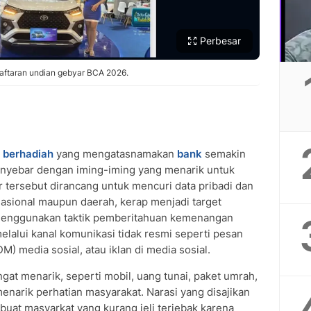
Perbesar
aftaran undian gebyar BCA 2026.
 berhadiah
yang mengatasnamakan
bank
semakin
nyebar dengan iming-iming yang menarik untuk
 tersebut dirancang untuk mencuri data pribadi dan
 nasional maupun daerah, kerap menjadi target
 menggunakan taktik pemberitahuan kemenangan
elalui kanal komunikasi tidak resmi seperti pesan
) media sosial, atau iklan di media sosial.
gat menarik, seperti mobil, uang tunai, paket umrah,
menarik perhatian masyarakat. Narasi yang disajikan
at masyarkat yang kurang jeli terjebak karena