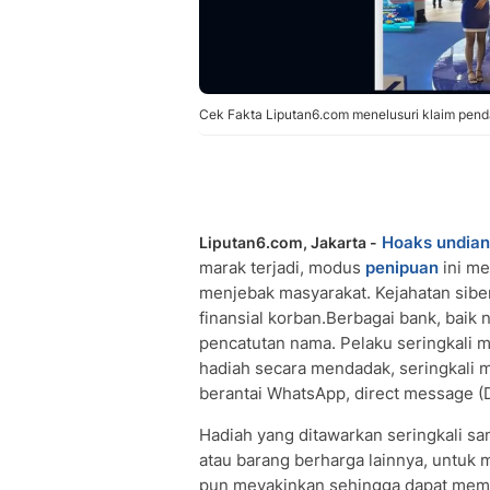
Cek Fakta Liputan6.com menelusuri klaim pend
Hoaks
undian
Liputan6.com, Jakarta -
marak terjadi, modus
penipuan
ini me
menjebak masyarakat. Kejahatan siber
finansial korban.Berbagai bank, baik
pencatutan nama. Pelaku seringkali
hadiah secara mendadak, seringkali m
berantai WhatsApp, direct message (DM
Hadiah yang ditawarkan seringkali san
atau barang berharga lainnya, untuk 
pun meyakinkan sehingga dapat membu