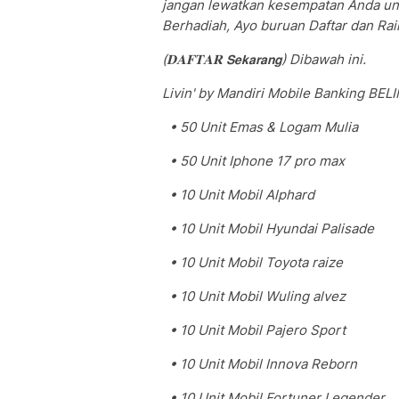
jangan lewatkan kesempatan Anda u
Berhadiah, Ayo buruan Daftar dan Raih
(𝐃𝐀𝐅𝐓𝐀𝐑 𝗦𝗲𝗸𝗮𝗿𝗮𝗻𝗴) Dibawah ini.
Livin' by Mandiri Mobile Banking B
• 50 Unit Emas & Logam Mulia
• 50 Unit Iphone 17 pro max
• 10 Unit Mobil Alphard
• 10 Unit Mobil Hyundai Palisade
• 10 Unit Mobil Toyota raize
• 10 Unit Mobil Wuling alvez
• 10 Unit Mobil Pajero Sport
• 10 Unit Mobil Innova Reborn
• 10 Unit Mobil Fortuner Legender