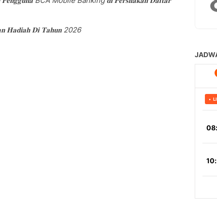
𝐡 𝐏𝐞𝐧𝐠𝐠𝐮𝐧𝐚 BCA Mobile Banking 𝐝𝐢 𝐏𝐞𝐫𝐬𝐢𝐥𝐚𝐤𝐚𝐧 𝐃𝐚𝐟𝐭𝐚𝐫
𝐚𝐧 𝐇𝐚𝐝𝐢𝐚𝐡 𝐃𝐢 𝐓𝐚𝐡𝐮𝐧 2026