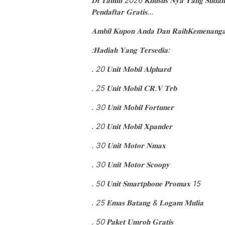
𝐃𝐢 𝐓𝐚𝐡𝐮𝐧 2026 𝐊𝐡𝐮𝐬𝐮𝐬 𝐍𝐲𝐚 𝐘𝐚𝐧𝐠 𝐒𝐮𝐝𝐚
𝐏𝐞𝐧𝐝𝐚𝐟𝐭𝐚𝐫 𝐆𝐫𝐚𝐭𝐢𝐬...
𝐀𝐦𝐛𝐢𝐥 𝐊𝐮𝐩𝐨𝐧 𝐀𝐧𝐝𝐚 𝐃𝐚𝐧 𝐑𝐚𝐢𝐡𝐊𝐞𝐦𝐞𝐧𝐚𝐧
:𝐇𝐚𝐝𝐢𝐚𝐡 𝐘𝐚𝐧𝐠 𝐓𝐞𝐫𝐬𝐞𝐝𝐢𝐚:
. 20 𝐔𝐧𝐢𝐭 𝐌𝐨𝐛𝐢𝐥 𝐀𝐥𝐩𝐡𝐚𝐫𝐝
. 25 𝐔𝐧𝐢𝐭 𝐌𝐨𝐛𝐢𝐥 𝐂𝐑.𝐕 𝐓𝐫𝐛
. 30 𝐔𝐧𝐢𝐭 𝐌𝐨𝐛𝐢𝐥 𝐅𝐨𝐫𝐭𝐮𝐧𝐞𝐫
. 20 𝐔𝐧𝐢𝐭 𝐌𝐨𝐛𝐢𝐥 𝐗𝐩𝐚𝐧𝐝𝐞𝐫
. 30 𝐔𝐧𝐢𝐭 𝐌𝐨𝐭𝐨𝐫 𝐍𝐦𝐚𝐱
. 30 𝐔𝐧𝐢𝐭 𝐌𝐨𝐭𝐨𝐫 𝐒𝐜𝐨𝐨𝐩𝐲
. 50 𝐔𝐧𝐢𝐭 𝐒𝐦𝐚𝐫𝐭𝐩𝐡𝐨𝐧𝐞 𝐏𝐫𝐨𝐦𝐚𝐱 15
. 25 𝐄𝐦𝐚𝐬 𝐁𝐚𝐭𝐚𝐧𝐠 & 𝐋𝐨𝐠𝐚𝐦 𝐌𝐮𝐥𝐢𝐚
. 50 𝐏𝐚𝐤𝐞𝐭 𝐔𝐦𝐫𝐨𝐡 𝐆𝐫𝐚𝐭𝐢𝐬