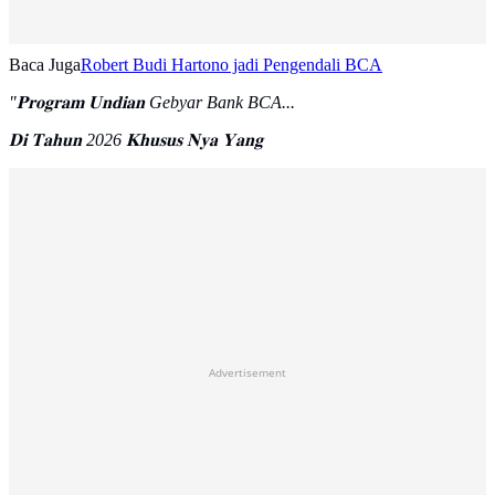
Baca Juga
Robert Budi Hartono jadi Pengendali BCA
"𝐏𝐫𝐨𝐠𝐫𝐚𝐦 𝐔𝐧𝐝𝐢𝐚𝐧 Gebyar Bank BCA...
𝐃𝐢 𝐓𝐚𝐡𝐮𝐧 2026 𝐊𝐡𝐮𝐬𝐮𝐬 𝐍𝐲𝐚 𝐘𝐚𝐧𝐠
Advertisement