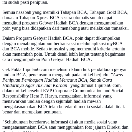
itu sudah pasti penipuan.
Semua nasabah yang memiliki Tahapan BCA, Tahapan Gold BCA,
dan/atau Tahapan Xpresi BCA secara otomatis sudah dapat
mengikuti program Gebyar Hadiah BCA dengan mengumpulkan
poin yang bisa didapatkan dari menabung atau melakukan transaksi.
Dalam Program Gebyar Hadiah BCA, poin dapat dikumpulkan
dengan menabung ataupun bertransaksi melalui aplikasi myBCA
dan BCA mobile. Setiap transaksi yang memenuhi kriteria tertentu
akan menambah poin. Untuk detail lebih lanjut tentang bagaimana
cara mengumpulkan Poin Gebyar Hadiah BCA.
Cek Fakta Liputan6.com menelusuri klaim link pendaftaran gebyar
undian BCA, penelusuran mengarah pada artikel berjudul
"Awas
Penipuan Pembagian Hadiah Mencatut BCA, Simak Cara
Hindarinya Agar Tak Jadi Korban"
yang dimuat Liputan6.com,
dalam artikel tersebut EVP Corporate Communication and Social
Responsibility Hera F. Haryn, mengatakan, informasi yang
menawarkan undian dengan sejumlah hadiah mewah
mengatasnamakan BCA telah beredar di media sosial adalah tidak
benar dan merupakan penipuan.
"Sehubungan beredarnya informasi di akun media sosial yang
mengatasnamakan BCA atau menggunakan foto jajaran Direksi dan