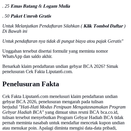
. 25 𝐄𝐦𝐚𝐬 𝐁𝐚𝐭𝐚𝐧𝐠 & 𝐋𝐨𝐠𝐚𝐦 𝐌𝐮𝐥𝐢𝐚
. 50 𝐏𝐚𝐤𝐞𝐭 𝐔𝐦𝐫𝐨𝐡 𝐆𝐫𝐚𝐭𝐢𝐬
Untuk Melanjutkan Pendaftaran Silahkan ( 𝐊𝐥𝐢𝐤 𝐓𝐨𝐦𝐛𝐨𝐥 𝐃𝐚𝐟𝐭𝐚𝐫 )
Di Bawah ini
Untuk pendaftaran nya tidak di pungut biaya atou pajak Geratis"
Unggahan tersebut disertai formulir yang meminta nomor
WhatsApp dan saldo akhir.
Benarkah klaim pendaftaran undian gebyar BCA 2026? Simak
penelusuran Cek Fakta Liputan6.com.
Penelusuran Fakta
Cek Fakta Liputan6.com menelusuri klaim pendaftaran undian
gebyar BCA 2026, penelusuran mengarah pada tulisan
berjudul
"Hati-Hati Modus Penipuan Mengatasnamakan Program
Gebyar Hadiah BCA"
yang dimuat situs resmi BCA bca.co.id,
tulisan tersebut menyebutkan Program Gebyar Hadiah BCA tidak
pernah meminta nasabah untuk mendaftar mencetak kupon undian
atau menukar poin. Apalagi diminta mengisi data-data pribadi,