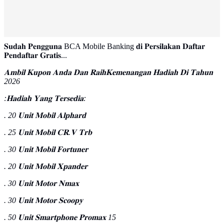
𝐒𝐮𝐝𝐚𝐡 𝐏𝐞𝐧𝐠𝐠𝐮𝐧𝐚 BCA Mobile Banking 𝐝𝐢 𝐏𝐞𝐫𝐬𝐢𝐥𝐚𝐤𝐚𝐧 𝐃𝐚𝐟𝐭𝐚𝐫
𝐏𝐞𝐧𝐝𝐚𝐟𝐭𝐚𝐫 𝐆𝐫𝐚𝐭𝐢𝐬...
𝐀𝐦𝐛𝐢𝐥 𝐊𝐮𝐩𝐨𝐧 𝐀𝐧𝐝𝐚 𝐃𝐚𝐧 𝐑𝐚𝐢𝐡𝐊𝐞𝐦𝐞𝐧𝐚𝐧𝐠𝐚𝐧 𝐇𝐚𝐝𝐢𝐚𝐡 𝐃𝐢 𝐓𝐚𝐡𝐮𝐧
2026
:𝐇𝐚𝐝𝐢𝐚𝐡 𝐘𝐚𝐧𝐠 𝐓𝐞𝐫𝐬𝐞𝐝𝐢𝐚:
. 20 𝐔𝐧𝐢𝐭 𝐌𝐨𝐛𝐢𝐥 𝐀𝐥𝐩𝐡𝐚𝐫𝐝
. 25 𝐔𝐧𝐢𝐭 𝐌𝐨𝐛𝐢𝐥 𝐂𝐑.𝐕 𝐓𝐫𝐛
. 30 𝐔𝐧𝐢𝐭 𝐌𝐨𝐛𝐢𝐥 𝐅𝐨𝐫𝐭𝐮𝐧𝐞𝐫
. 20 𝐔𝐧𝐢𝐭 𝐌𝐨𝐛𝐢𝐥 𝐗𝐩𝐚𝐧𝐝𝐞𝐫
. 30 𝐔𝐧𝐢𝐭 𝐌𝐨𝐭𝐨𝐫 𝐍𝐦𝐚𝐱
. 30 𝐔𝐧𝐢𝐭 𝐌𝐨𝐭𝐨𝐫 𝐒𝐜𝐨𝐨𝐩𝐲
. 50 𝐔𝐧𝐢𝐭 𝐒𝐦𝐚𝐫𝐭𝐩𝐡𝐨𝐧𝐞 𝐏𝐫𝐨𝐦𝐚𝐱 15