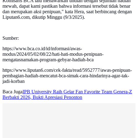
Komisaris BCA lalu menawarkan undian dengan sejumlah hadiah
mewah, dapat kami pastikan bahwa informasi tersebut tidak benar
dan merupakan aksi penipuan," kata Hera, saat berbincang dengan
Liputan6.com, dikutip Minggu (9/3/2025).
Sumber:
https://www.bca.co.id/id/informasi/awas-
modus/2024/05/02/08/22/hati-hati-modus-penipuan-
mengatasnamakan-program-gebyar-hadiah-bca
https://www.liputan6.com/cek-fakta/read/5952777/awas-penipuan-
pembagian-hadiah-mencatut-bca-simak-cara-hindarinya-agar-tak-
jadi-korban
Baca Juga
IPB University Raih Gelar Fan Favorite Team Genera-Z
Berbakti 2026, Bukti Apresiasi Penonton