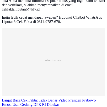
Jika Anda memiliki informasi seputar hoaks yang ingin kami telusuri
dan verifikasi, silahkan menyampaikan di email
cekfakta.liputan6@kly.id.
Ingin lebih cepat mendapat jawaban? Hubungi Chatbot WhatsApp
Liputan6 Cek Fakta di 0811-9787-670.
Advertisement
Lanjut Baca:
Cek Fakta: Tidak Benar Video Presiden Prabowo
Emosi Usai Gedung DPR RI Dibakar