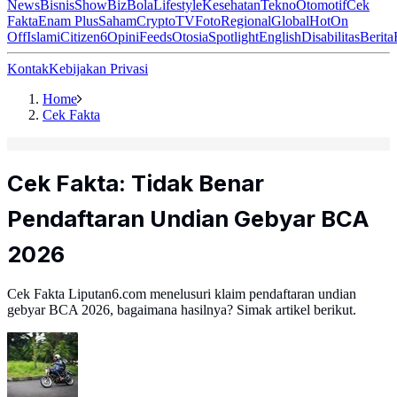
News
Bisnis
ShowBiz
Bola
Lifestyle
Kesehatan
Tekno
Otomotif
Cek
Fakta
Enam Plus
Saham
Crypto
TV
Foto
Regional
Global
Hot
On
Off
Islami
Citizen6
Opini
Feeds
Otosia
Spotlight
English
Disabilitas
Berita
Kontak
Kebijakan Privasi
Home
Cek Fakta
Cek Fakta: Tidak Benar
Pendaftaran Undian Gebyar BCA
2026
Cek Fakta Liputan6.com menelusuri klaim pendaftaran undian
gebyar BCA 2026, bagaimana hasilnya? Simak artikel berikut.