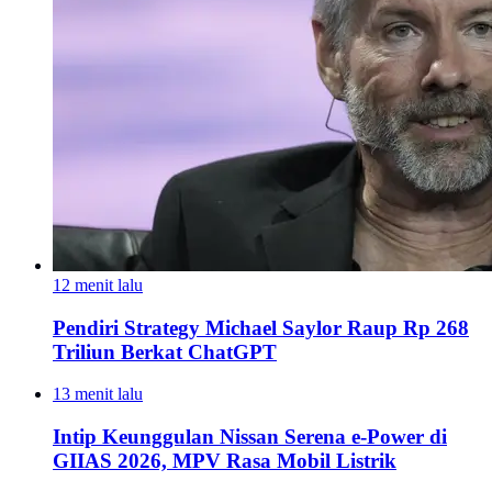
12 menit lalu
Pendiri Strategy Michael Saylor Raup Rp 268
Triliun Berkat ChatGPT
13 menit lalu
Intip Keunggulan Nissan Serena e-Power di
GIIAS 2026, MPV Rasa Mobil Listrik