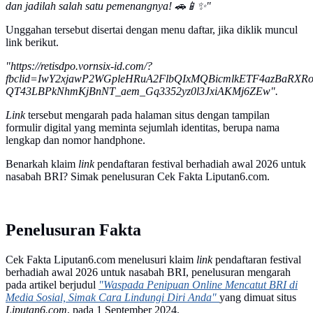
dan jadilah salah satu pemenangnya! 🚗📱✨"
Unggahan tersebut disertai dengan menu daftar, jika diklik muncul
link berikut.
"https://retisdpo.vornsix-id.com/?
fbclid=IwY2xjawP2WGpleHRuA2FlbQIxMQBicmlkETF4azBa
QT43LBPkNhmKjBnNT_aem_Gq3352yz0l3JxiAKMj6ZEw".
Link
tersebut mengarah pada halaman situs dengan tampilan
formulir digital yang meminta sejumlah identitas, berupa nama
lengkap dan nomor handphone.
Benarkah klaim
link
pendaftaran festival berhadiah awal 2026 untuk
nasabah BRI? Simak penelusuran Cek Fakta Liputan6.com.
Penelusuran Fakta
Cek Fakta Liputan6.com menelusuri klaim
link
pendaftaran festival
berhadiah awal 2026 untuk nasabah BRI, penelusuran mengarah
pada artikel berjudul
"Waspada Penipuan Online Mencatut BRI di
Media Sosial, Simak Cara Lindungi Diri Anda"
yang dimuat situs
Liputan6.com
, pada 1 September 2024.