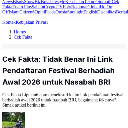
News
Bisnis
ShowBiz
Bola
Lifestyle
Kesehatan
Tekno
Otomotif
Cek
Fakta
Enam Plus
Saham
Crypto
TV
Foto
Regional
Global
Hot
On
Off
Islami
Citizen6
Opini
Feeds
Otosia
Spotlight
English
Disabilitas
Berita
Kontak
Kebijakan Privasi
Home
Cek Fakta
Cek Fakta: Tidak Benar Ini Link
Pendaftaran Festival Berhadiah
Awal 2026 untuk Nasabah BRI
Cek Fakta Liputan6.com menelusuri klaim link pendaftaran festival
berhadiah awal 2026 untuk nasabah BRI, bagaimana faktanya?
Simak artikel berikut ini.