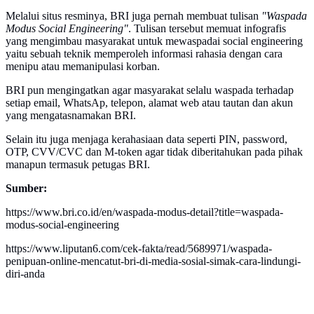
Melalui situs resminya, BRI juga pernah membuat tulisan
"Waspada
Modus Social Engineering"
. Tulisan tersebut memuat infografis
yang mengimbau masyarakat untuk mewaspadai social engineering
yaitu sebuah teknik memperoleh informasi rahasia dengan cara
menipu atau memanipulasi korban.
BRI pun mengingatkan agar masyarakat selalu waspada terhadap
setiap email, WhatsAp, telepon, alamat web atau tautan dan akun
yang mengatasnamakan BRI.
Selain itu juga menjaga kerahasiaan data seperti PIN, password,
OTP, CVV/CVC dan M-token agar tidak diberitahukan pada pihak
manapun termasuk petugas BRI.
Sumber:
https://www.bri.co.id/en/waspada-modus-detail?title=waspada-
modus-social-engineering
https://www.liputan6.com/cek-fakta/read/5689971/waspada-
penipuan-online-mencatut-bri-di-media-sosial-simak-cara-lindungi-
diri-anda