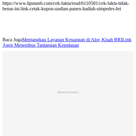
https://www.liputan6.com/cek-fakta/read/6110581/cek-fakta-tidak-
benar-ini-link-cetak-kupon-undian-panen-hadiah-simpedes-bri
Baca Juga
Menjangkau Layanan Keuangan di Alor, Kisah BRILink
Agen Menembus Tantangan Kepulauan
Advertisement