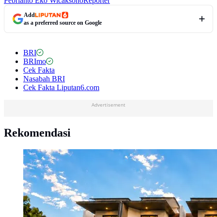
Pebrianto Eko Wicaksono
Reporter
Add
as a preferred source on Google
BRI
BRImo
Cek Fakta
Nasabah BRI
Cek Fakta Liputan6.com
Advertisement
Rekomendasi