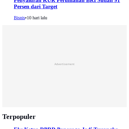
Penyaluran KUR Perumahan BRI Sudah 91
Persen dari Target
Bisnis
•
10 hari lalu
Advertisement
Terpopuler