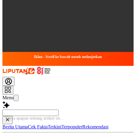
Iklan - Scroll ke bawah untuk melanjutkan
Menu
Berita Utama
Cek Fakta
Terkini
Terpopuler
Rekomendasi