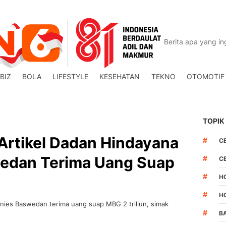
BIZ
BOLA
LIFESTYLE
KESEHATAN
TEKNO
OTOMOTIF
TOPIK
Artikel Dadan Hindayana
#
C
edan Terima Uang Suap
#
C
#
H
#
H
Anies Baswedan terima uang suap MBG 2 triliun, simak
#
BA