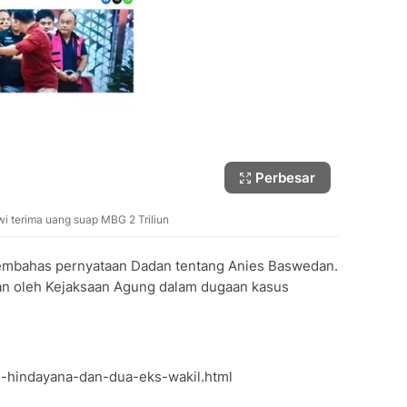
Perbesar
i terima uang suap MBG 2 Triliun
k membahas pernyataan Dadan tentang Anies Baswedan.
an oleh Kejaksaan Agung dalam dugaan kasus
n-hindayana-dan-dua-eks-wakil.html