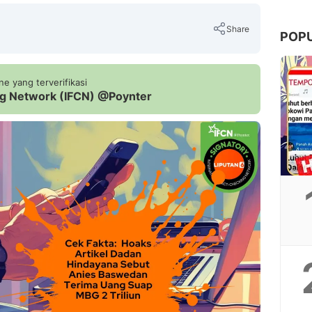
Share
POP
e yang terverifikasi
ing Network (IFCN) @Poynter
Copy Link