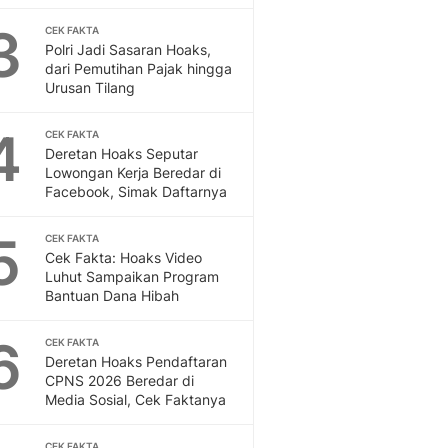
Feeds
3
CEK FAKTA
Feeds Liputan6: Kumpul
Polri Jadi Sasaran Hoaks,
Terbaru Harian
dari Pemutihan Pajak hingga
Otosia
Urusan Tilang
Otosia
Spotlight
4
CEK FAKTA
Berita Terkini, Kabar Te
Deretan Hoaks Seputar
Lowongan Kerja Beredar di
Dan Dunia - Liputan6.
Facebook, Simak Daftarnya
English
Exploring Knowledge, T
5
CEK FAKTA
En.Liputan6.com
Cek Fakta: Hoaks Video
Disabilitas
Luhut Sampaikan Program
Disabilitas Berita Terkini
Bantuan Dana Hibah
Harian, Berita Terbaru,
Berita
6
CEK FAKTA
Berita Hari Ini Politik,
Deretan Hoaks Pendaftaran
CPNS 2026 Beredar di
Health
Media Sosial, Cek Faktanya
Kabar Berita Terbaru D
Diet, Herbal Terbaik
CEK FAKTA