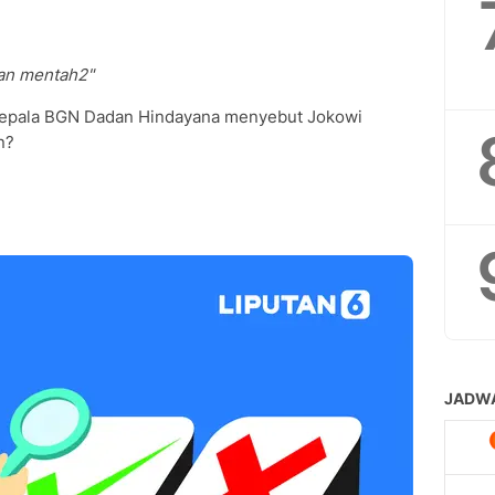
elan mentah2"
s Kepala BGN Dadan Hindayana menyebut Jokowi
n?