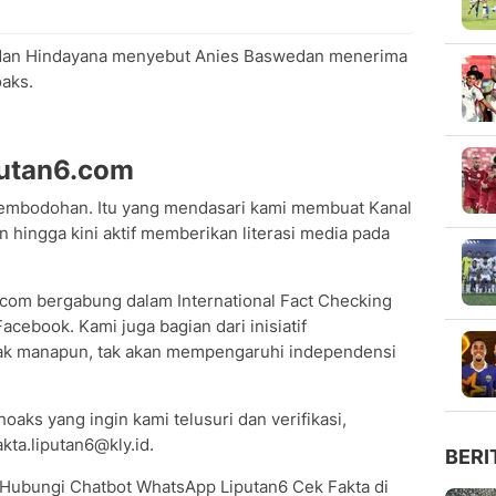
Dadan Hindayana menyebut Anies Baswedan menerima
oaks.
putan6.com
embodohan. Itu yang mendasari kami membuat Kanal
 hingga kini aktif memberikan literasi media pada
6.com bergabung dalam International Fact Checking
cebook. Kami juga bagian dari inisiatif
hak manapun, tak akan mempengaruhi independensi
oaks yang ingin kami telusuri dan verifikasi,
kta.liputan6@kly.id.
BERI
 Hubungi Chatbot WhatsApp Liputan6 Cek Fakta di