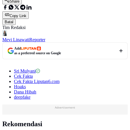
Share
Copy Link
Batal
Tim Redaksi
Mevi Linawati
Reporter
Add
as a preferred source on Google
Sri Mulyani
Cek Fakta
Cek Fakta Liputan6.com
Hoaks
Dana Hibah
deepfake
Advertisement
Rekomendasi