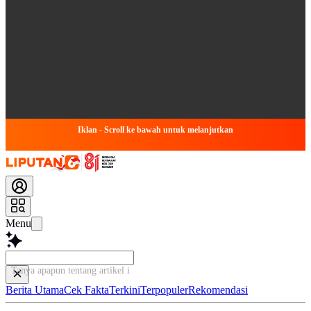
Iklan - Scroll ke bawah untuk melanjutkan
Menu
Tanya apapun tentang artikel ini...
Berita Utama
Cek Fakta
Terkini
Terpopuler
Rekomendasi