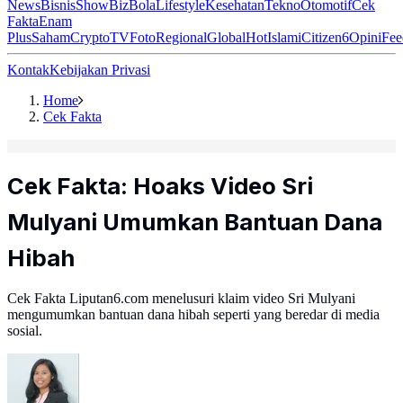
News
Bisnis
ShowBiz
Bola
Lifestyle
Kesehatan
Tekno
Otomotif
Cek
Fakta
Enam
Plus
Saham
Crypto
TV
Foto
Regional
Global
Hot
Islami
Citizen6
Opini
Fee
Kontak
Kebijakan Privasi
Home
Cek Fakta
Cek Fakta: Hoaks Video Sri
Mulyani Umumkan Bantuan Dana
Hibah
Cek Fakta Liputan6.com menelusuri klaim video Sri Mulyani
mengumumkan bantuan dana hibah seperti yang beredar di media
sosial.