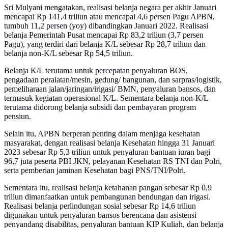
Sri Mulyani mengatakan, realisasi belanja negara per akhir Januari
mencapai Rp 141,4 triliun atau mencapai 4,6 persen Pagu APBN,
tumbuh 11,2 persen (yoy) dibandingkan Januari 2022. Realisasi
belanja Pemerintah Pusat mencapai Rp 83,2 triliun (3,7 persen
Pagu), yang terdiri dari belanja K/L sebesar Rp 28,7 triliun dan
belanja non-K/L sebesar Rp 54,5 triliun.
Belanja K/L terutama untuk percepatan penyaluran BOS,
pengadaan peralatan/mesin, gedung/ bangunan, dan sarpras/logistik,
pemeliharaan jalan/jaringan/irigasi/ BMN, penyaluran bansos, dan
termasuk kegiatan operasional K/L. Sementara belanja non-K/L
terutama didorong belanja subsidi dan pembayaran program
pensiun.
Selain itu, APBN berperan penting dalam menjaga kesehatan
masyarakat, dengan realisasi belanja Kesehatan hingga 31 Januari
2023 sebesar Rp 5,3 triliun untuk penyaluran bantuan iuran bagi
96,7 juta peserta PBI JKN, pelayanan Kesehatan RS TNI dan Polri,
serta pemberian jaminan Kesehatan bagi PNS/TNI/Polri.
Sementara itu, realisasi belanja ketahanan pangan sebesar Rp 0,9
triliun dimanfaatkan untuk pembangunan bendungan dan irigasi.
Realisasi belanja perlindungan sosial sebesar Rp 14,6 triliun
digunakan untuk penyaluran bansos berencana dan asistensi
penyandang disabilitas, penyaluran bantuan KIP Kuliah, dan belanja