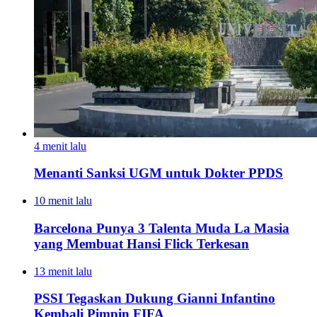
4 menit lalu
Menanti Sanksi UGM untuk Dokter PPDS
10 menit lalu
Barcelona Punya 3 Talenta Muda La Masia
yang Membuat Hansi Flick Terkesan
13 menit lalu
PSSI Tegaskan Dukung Gianni Infantino
Kembali Pimpin FIFA