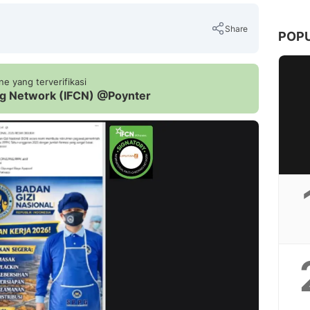
Share
POP
e yang terverifikasi
ing Network (IFCN) @Poynter
Copy Link