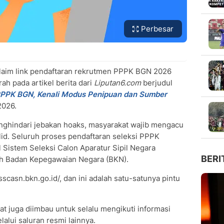
Perbesar
klaim link pendaftaran rekrutmen PPPK BGN 2026
h pada artikel berita dari
Liputan6.com
berjudul
PPPK BGN, Kenali Modus Penipuan dan Sumber
2026.
menghindari jebakan hoaks, masyarakat wajib mengacu
lid. Seluruh proses pendaftaran seleksi PPPK
l Sistem Seleksi Calon Aparatur Sipil Negara
BERI
eh Badan Kepegawaian Negara (BKN).
/sscasn.bkn.go.id/, dan ini adalah satu-satunya pintu
t juga diimbau untuk selalu mengikuti informasi
lalui saluran resmi lainnya.