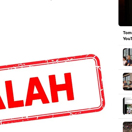
Tomb
YouT