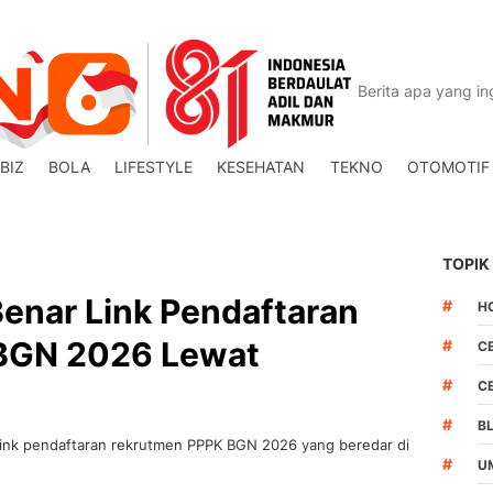
BIZ
BOLA
LIFESTYLE
KESEHATAN
TEKNO
OTOMOTIF
TOPIK
Benar Link Pendaftaran
#
H
BGN 2026 Lewat
#
C
#
C
#
B
link pendaftaran rekrutmen PPPK BGN 2026 yang beredar di
#
U