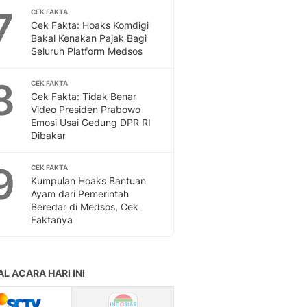
Sport
7
CEK FAKTA
Berita Bola Terkini, Ja
Cek Fakta: Hoaks Komdigi
Klasemen, Hasil Liga
Bakal Kenakan Pajak Bagi
Seluruh Platform Medsos
8
CEK FAKTA
Cek Fakta: Tidak Benar
Video Presiden Prabowo
Emosi Usai Gedung DPR RI
Dibakar
9
CEK FAKTA
Kumpulan Hoaks Bantuan
Ayam dari Pemerintah
Beredar di Medsos, Cek
Faktanya