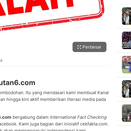
Perbesar
i)
putan6.com
embodohan. Itu yang mendasari kami membuat Kanal
n hingga kini aktif memberikan literasi media pada
6.com
bergabung dalam
International Fact Checking
cebook. Kami juga bagian dari inisiatif cekfakta.com.
ak akan mempengaruhi independensi kami.