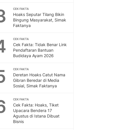
Feeds
3
CEK FAKTA
Feeds Liputan6: Kumpul
Hoaks Seputar Tilang Bikin
Terbaru Harian
Bingung Masyarakat, Simak
Otosia
Faktanya
Otosia
Spotlight
4
CEK FAKTA
Berita Terkini, Kabar Te
Cek Fakta: Tidak Benar Link
Pendaftaran Bantuan
Dan Dunia - Liputan6.
Budidaya Ayam 2026
English
Exploring Knowledge, T
5
CEK FAKTA
En.Liputan6.com
Deretan Hoaks Catut Nama
Disabilitas
Gibran Beredar di Media
Disabilitas Berita Terkini
Sosial, Simak Faktanya
Harian, Berita Terbaru,
Berita
6
CEK FAKTA
Berita Hari Ini Politik,
Cek Fakta: Hoaks, Tiket
Upacara Bendera 17
Health
Agustus di Istana Dibuat
Kabar Berita Terbaru D
Bisnis
Diet, Herbal Terbaik