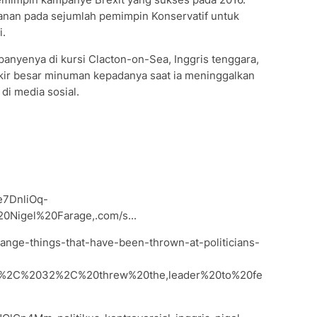
anan pada sejumlah pemimpin Konservatif untuk
i.
anyenya di kursi Clacton-on-Sea, Inggris tenggara,
ir besar minuman kepadanya saat ia meninggalkan
di media sosial.
e7DnliOq-
Nigel%20Farage,.com/s...
trange-things-that-have-been-thrown-at-politicians-
er%2C%2032%2C%20threw%20the,leader%20to%20fe