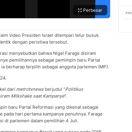
Perbesar
aim video Presiden Israel dilempari telur busuk.
ntik dengan peristiwa tersebut.
arasi menyebutkan bahwa Nigel Farage disiram
ye pemilihannya sebagai pemimpin baru Partai
 ia berharap terpilih sebagai anggota parlemen (MP).
024.
kel dari
metrotvnews
berjudul "
Politikus
isiram Milkshake saat Kampanye
".
mpin baru Partai Reformasi yang dikenal sebagai
ake pada hari pertama kampanye penuhnya. Farage
 di parlemen dalam pemilihan 4 Juli.
mimpin kampanye Brexit yang sukses pada 2016.