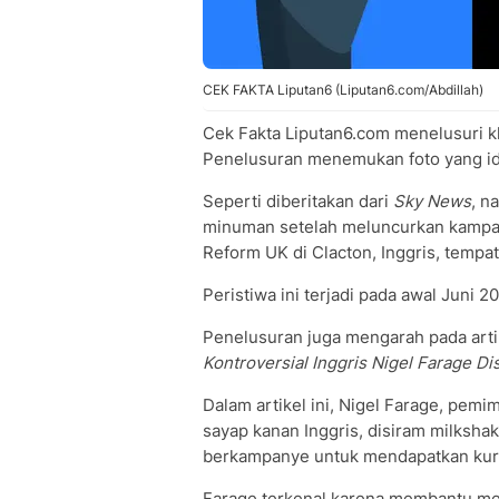
CEK FAKTA Liputan6 (Liputan6.com/Abdillah)
Cek Fakta Liputan6.com menelusuri kl
Penelusuran menemukan foto yang ide
Seperti diberitakan dari
Sky News
, n
minuman setelah meluncurkan kampan
Reform UK di Clacton, Inggris, tempat
Peristiwa ini terjadi pada awal Juni 2
Penelusuran juga mengarah pada arti
Kontroversial Inggris Nigel Farage D
Dalam artikel ini, Nigel Farage, pemi
sayap kanan Inggris, disiram milksh
berkampanye untuk mendapatkan kursi
Farage terkenal karena membantu me