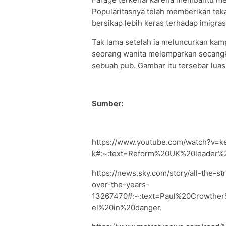
Popularitasnya telah memberikan tek
bersikap lebih keras terhadap imigras
Tak lama setelah ia meluncurkan kamp
seorang wanita melemparkan secangk
sebuah pub. Gambar itu tersebar luas 
Sumber:
https://www.youtube.com/watch?v=k
k#:~:text=Reform%20UK%20leader%20
https://news.sky.com/story/all-the-s
over-the-years-
13267470#:~:text=Paul%20Crowth
el%20in%20danger.