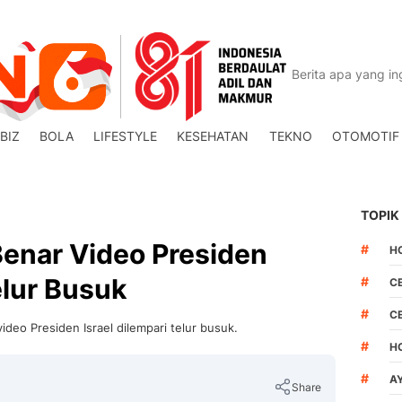
BIZ
BOLA
LIFESTYLE
KESEHATAN
TEKNO
OTOMOTIF
TOPIK
Benar Video Presiden
#
H
elur Busuk
#
C
#
C
deo Presiden Israel dilempari telur busuk.
#
H
#
A
Share