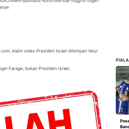
OlCn4Mm-politikus-kontroversial-inggris-nigel-
anye
com, klaim video Presiden Israel dilempari telur
PIALA
gel Farage, bukan Presiden Israel.
Pesa
Band