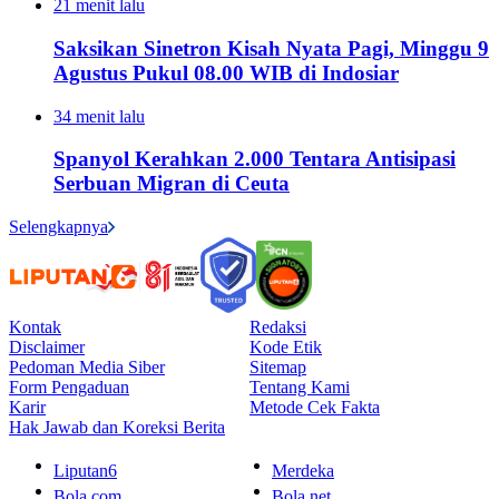
21 menit lalu
Saksikan Sinetron Kisah Nyata Pagi, Minggu 9
Agustus Pukul 08.00 WIB di Indosiar
34 menit lalu
Spanyol Kerahkan 2.000 Tentara Antisipasi
Serbuan Migran di Ceuta
Selengkapnya
Kontak
Redaksi
Disclaimer
Kode Etik
Pedoman Media Siber
Sitemap
Form Pengaduan
Tentang Kami
Karir
Metode Cek Fakta
Hak Jawab dan Koreksi Berita
Liputan6
Merdeka
Bola.com
Bola.net