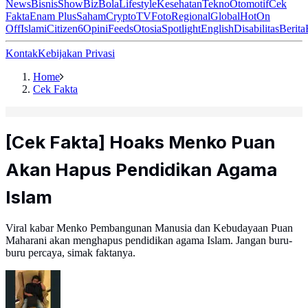
News
Bisnis
ShowBiz
Bola
Lifestyle
Kesehatan
Tekno
Otomotif
Cek
Fakta
Enam Plus
Saham
Crypto
TV
Foto
Regional
Global
Hot
On
Off
Islami
Citizen6
Opini
Feeds
Otosia
Spotlight
English
Disabilitas
Berita
Kontak
Kebijakan Privasi
Home
Cek Fakta
[Cek Fakta] Hoaks Menko Puan
Akan Hapus Pendidikan Agama
Islam
Viral kabar Menko Pembangunan Manusia dan Kebudayaan Puan
Maharani akan menghapus pendidikan agama Islam. Jangan buru-
buru percaya, simak faktanya.