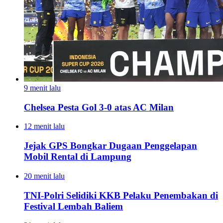
9 menit lalu
Chelsea Pesta Gol 3-0 atas AC Milan
12 menit lalu
Jejak GPS Bongkar Dugaan Penggelapan
Mobil Rental di Lampung
20 menit lalu
TNI-Polri Selidiki KKB Pelaku Penembakan di
Festival Lembah Baliem