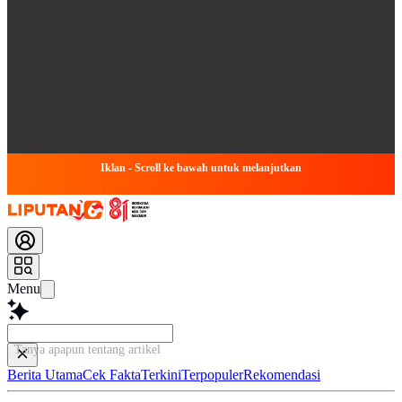
Iklan - Scroll ke bawah untuk melanjutkan
Menu
Tanya apapun tentang artikel ini...
Berita Utama
Cek Fakta
Terkini
Terpopuler
Rekomendasi