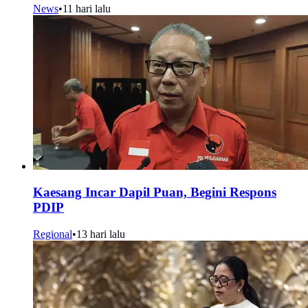
News
•
11 hari lalu
Kaesang Incar Dapil Puan, Begini Respons
PDIP
Regional
•
13 hari lalu