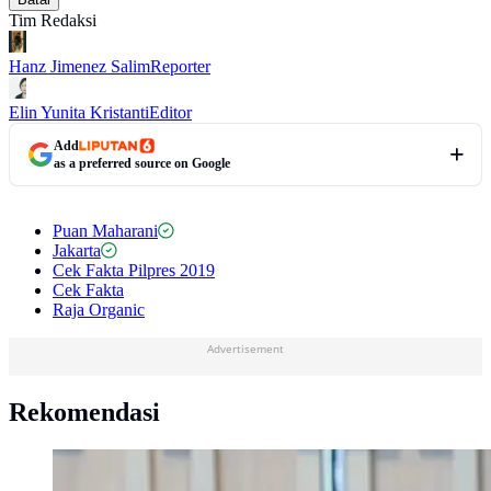
Tim Redaksi
Hanz Jimenez Salim
Reporter
Elin Yunita Kristanti
Editor
Add
as a preferred source on Google
Puan Maharani
Jakarta
Cek Fakta Pilpres 2019
Cek Fakta
Raja Organic
Advertisement
Rekomendasi