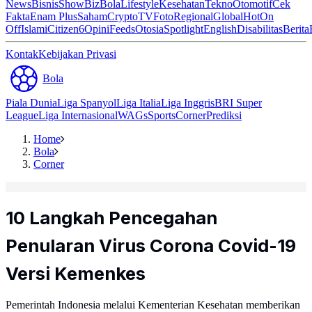
News
Bisnis
ShowBiz
Bola
Lifestyle
Kesehatan
Tekno
Otomotif
Cek
Fakta
Enam Plus
Saham
Crypto
TV
Foto
Regional
Global
Hot
On
Off
Islami
Citizen6
Opini
Feeds
Otosia
Spotlight
English
Disabilitas
Berita
Kontak
Kebijakan Privasi
Bola
Piala Dunia
Liga Spanyol
Liga Italia
Liga Inggris
BRI Super
League
Liga Internasional
WAGs
Sports
Corner
Prediksi
Home
Bola
Corner
10 Langkah Pencegahan
Penularan Virus Corona Covid-19
Versi Kemenkes
Pemerintah Indonesia melalui Kementerian Kesehatan memberikan