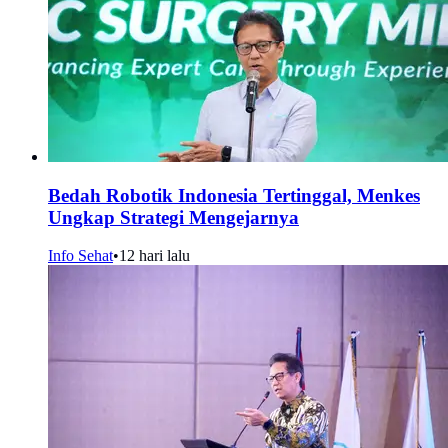
Bedah Robotik Indonesia Tertinggal, Menkes
Ungkap Strategi Mengejarnya
Info Sehat
•
12 hari lalu