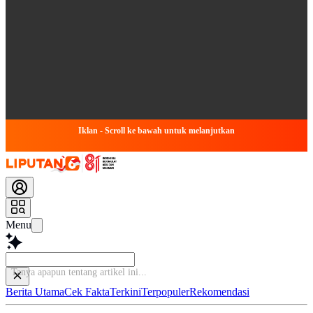
Iklan - Scroll ke bawah untuk melanjutkan
Menu
Tanya
Berita Utama
Cek Fakta
Terkini
Terpopuler
Rekomendasi