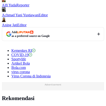
Alfi Yuda
Reporter
Achmad Yani Yustiawan
Editor
Aning Jati
Editor
Add
as a preferred source on Google
Kemenkes RI
COVID-19
Sportylife
Artikel Bola
Bola.com
virus corona
Virus Corona di Indonesia
Advertisement
Rekomendasi