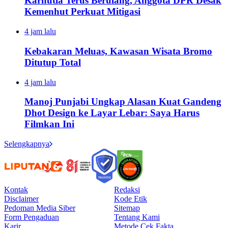
Karhutla Terus Berulang, Anggota DPR Desak
Kemenhut Perkuat Mitigasi
4 jam lalu
Kebakaran Meluas, Kawasan Wisata Bromo
Ditutup Total
4 jam lalu
Manoj Punjabi Ungkap Alasan Kuat Gandeng
Dhot Design ke Layar Lebar: Saya Harus
Filmkan Ini
Selengkapnya
Kontak
Redaksi
Disclaimer
Kode Etik
Pedoman Media Siber
Sitemap
Form Pengaduan
Tentang Kami
Karir
Metode Cek Fakta