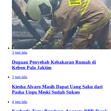
3 jam lalu
Dugaan Penyebab Kebakaran Rumah di
Kebon Pala Jaktim
3 jam lalu
Kiesha Alvaro Masih Dapat Uang Saku dari
Pasha Ungu Meski Sudah Sukses
4 jam lalu