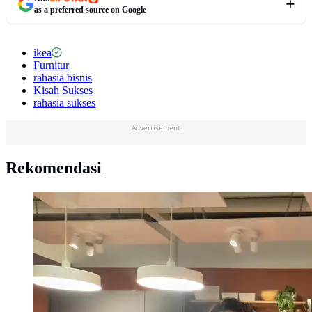
as a preferred source on Google
ikea
Furnitur
rahasia bisnis
Kisah Sukses
rahasia sukses
Advertisement
Rekomendasi