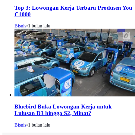
Top 3: Lowongan Kerja Terbaru Produsen You
C1000
Bisnis
•
1 bulan lalu
Bluebird Buka Lowongan Kerja untuk
Lulusan D3 hingga S2, Minat?
Bisnis
•
1 bulan lalu