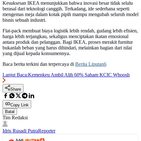
Kesuksesan IKEA menunjukkan bahwa inovasi besar tidak selalu
berasal dari teknologi canggih. Terkadang, ide sederhana seperti
mengemas meja dalam kotak pipih mampu mengubah seluruh model
bisnis sebuah industri.
Flat-pack membuat biaya logistik lebih rendah, gudang lebih efisien,
harga lebih terjangkau, sekaligus menciptakan ikatan emosional
antara produk dan pelanggan. Bagi IKEA, proses merakit furnitur
bukanlah beban yang harus dihindari, melainkan bagian dari nilai
yang dijual kepada konsumennya.
Baca berita terkini dan terpercaya di
Berita Liputan6
Lanjut Baca:
Kemenkeu Ambil Alih 60% Saham KCIC Whoosh
Share
Copy Link
Batal
Tim Redaksi
Idris Rusadi Putra
Reporter
Add