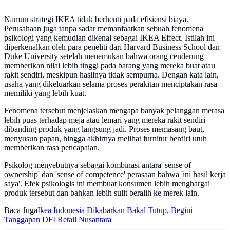
Namun strategi IKEA tidak berhenti pada efisiensi biaya.
Perusahaan juga tanpa sadar memanfaatkan sebuah fenomena
psikologi yang kemudian dikenal sebagai IKEA Effect. Istilah ini
diperkenalkan oleh para peneliti dari Harvard Business School dan
Duke University setelah menemukan bahwa orang cenderung
memberikan nilai lebih tinggi pada barang yang mereka buat atau
rakit sendiri, meskipun hasilnya tidak sempurna. Dengan kata lain,
usaha yang dikeluarkan selama proses perakitan menciptakan rasa
memiliki yang lebih kuat.
Fenomena tersebut menjelaskan mengapa banyak pelanggan merasa
lebih puas terhadap meja atau lemari yang mereka rakit sendiri
dibanding produk yang langsung jadi. Proses memasang baut,
menyusun papan, hingga akhirnya melihat furnitur berdiri utuh
memberikan rasa pencapaian.
Psikolog menyebutnya sebagai kombinasi antara 'sense of
ownership' dan 'sense of competence' perasaan bahwa 'ini hasil kerja
saya'. Efek psikologis ini membuat konsumen lebih menghargai
produk tersebut dan bahkan lebih sulit beralih ke merek lain.
Baca Juga
Ikea Indonesia Dikabarkan Bakal Tutup, Begini
Tanggapan DFI Retail Nusantara