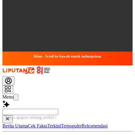
Iklan - Scroll ke bawah untuk melanjutkan
Menu
Tanya apapun tentang artikel ini...
Berita Utama
Cek Fakta
Terkini
Terpopuler
Rekomendasi