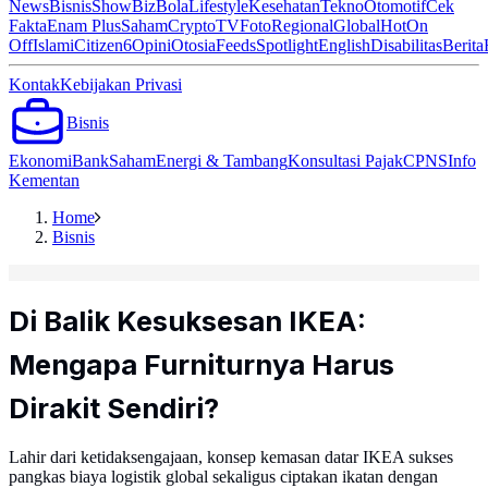
News
Bisnis
ShowBiz
Bola
Lifestyle
Kesehatan
Tekno
Otomotif
Cek
Fakta
Enam Plus
Saham
Crypto
TV
Foto
Regional
Global
Hot
On
Off
Islami
Citizen6
Opini
Otosia
Feeds
Spotlight
English
Disabilitas
Berita
Kontak
Kebijakan Privasi
Bisnis
Ekonomi
Bank
Saham
Energi & Tambang
Konsultasi Pajak
CPNS
Info
Kementan
Home
Bisnis
Di Balik Kesuksesan IKEA:
Mengapa Furniturnya Harus
Dirakit Sendiri?
Lahir dari ketidaksengajaan, konsep kemasan datar IKEA sukses
pangkas biaya logistik global sekaligus ciptakan ikatan dengan