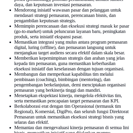
daya, dan keputusan investasi pemasaran.
Mendorong inisiatif wawasan pasar dan pelanggan untuk
mendasari strategi pemasaran, perencanaan bisnis, dan
pengambilan keputusan strategis.
Memimpin perencanaan dan eksekusi strategi masuk ke pasar
(go-to-market) untuk peluncuran layanan baru, peningkatan
produk, serta inisiatif ekspansi pasar.
Memastikan integrasi yang mulus antara program pemasaran
digital, luring (offline), dan pemasaran langsung untuk
menjangkau target audiens secara efektif dalam skala besar.
Memberikan kepemimpinan strategis dan arahan yang jelas
kepada tim pemasaran, guna memastikan keberhasilan
eksekusi inisiatif dan keselarasan dengan tujuan organisasi.
Membangun dan memperkuat kapabilitas tim melalui
pembinaan (coaching), bimbingan (mentoring), dan
pengembangan berkelanjutan, demi menciptakan organisasi
pemasaran yang berkinerja tinggi dan mandiri.
Menetapkan ekspektasi kinerja, mengelola efektivitas tim,
serta memastikan pencapaian target pemasaran dan KPI.
Berkolaborasi erat dengan tim Operasional (termasuk tim
Regional), Komersial, DigiPro, dan seluruh fungsi Direktorat
Pemasaran untuk memastikan eksekusi strategi bisnis yang
selaras dan efektif.
Memantau dan mengevaluasi kinerja pemasaran di semua lini
bisnis, memastikan inisiatif yang dijalankan mampu