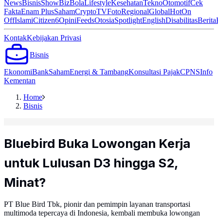
News
Bisnis
ShowBiz
Bola
Lifestyle
Kesehatan
Tekno
Otomotif
Cek
Fakta
Enam Plus
Saham
Crypto
TV
Foto
Regional
Global
Hot
On
Off
Islami
Citizen6
Opini
Feeds
Otosia
Spotlight
English
Disabilitas
Berita
Kontak
Kebijakan Privasi
Bisnis
Ekonomi
Bank
Saham
Energi & Tambang
Konsultasi Pajak
CPNS
Info
Kementan
Home
Bisnis
Bluebird Buka Lowongan Kerja
untuk Lulusan D3 hingga S2,
Minat?
PT Blue Bird Tbk, pionir dan pemimpin layanan transportasi
multimoda tepercaya di Indonesia, kembali membuka lowongan