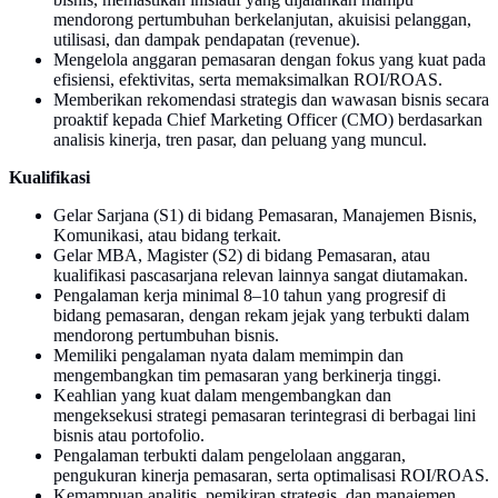
mendorong pertumbuhan berkelanjutan, akuisisi pelanggan,
utilisasi, dan dampak pendapatan (revenue).
Mengelola anggaran pemasaran dengan fokus yang kuat pada
efisiensi, efektivitas, serta memaksimalkan ROI/ROAS.
Memberikan rekomendasi strategis dan wawasan bisnis secara
proaktif kepada Chief Marketing Officer (CMO) berdasarkan
analisis kinerja, tren pasar, dan peluang yang muncul.
Kualifikasi
Gelar Sarjana (S1) di bidang Pemasaran, Manajemen Bisnis,
Komunikasi, atau bidang terkait.
Gelar MBA, Magister (S2) di bidang Pemasaran, atau
kualifikasi pascasarjana relevan lainnya sangat diutamakan.
Pengalaman kerja minimal 8–10 tahun yang progresif di
bidang pemasaran, dengan rekam jejak yang terbukti dalam
mendorong pertumbuhan bisnis.
Memiliki pengalaman nyata dalam memimpin dan
mengembangkan tim pemasaran yang berkinerja tinggi.
Keahlian yang kuat dalam mengembangkan dan
mengeksekusi strategi pemasaran terintegrasi di berbagai lini
bisnis atau portofolio.
Pengalaman terbukti dalam pengelolaan anggaran,
pengukuran kinerja pemasaran, serta optimalisasi ROI/ROAS.
Kemampuan analitis, pemikiran strategis, dan manajemen