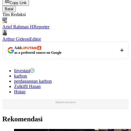
Copy Link
Batal
Tim Redaksi
Arief Rahman H
Reporter
Arthur Gideon
Editor
Add
as a preferred source on Google
Investasi
karbon
perdagangan karbon
Zulkifli Hasan
Hutan
Advertisement
Rekomendasi