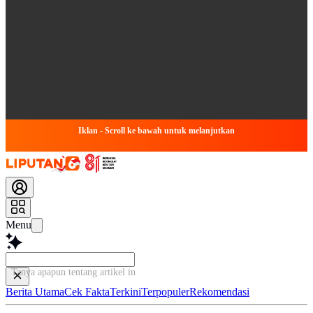
Iklan - Scroll ke bawah untuk melanjutkan
Menu
Tanya apapun tentang artikel ini...
Berita Utama
Cek Fakta
Terkini
Terpopuler
Rekomendasi