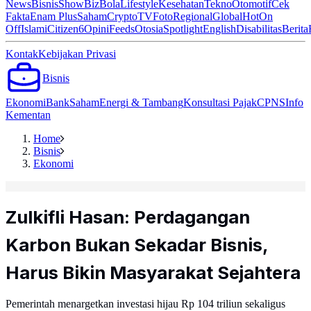
News
Bisnis
ShowBiz
Bola
Lifestyle
Kesehatan
Tekno
Otomotif
Cek
Fakta
Enam Plus
Saham
Crypto
TV
Foto
Regional
Global
Hot
On
Off
Islami
Citizen6
Opini
Feeds
Otosia
Spotlight
English
Disabilitas
Berita
Kontak
Kebijakan Privasi
Bisnis
Ekonomi
Bank
Saham
Energi & Tambang
Konsultasi Pajak
CPNS
Info
Kementan
Home
Bisnis
Ekonomi
Zulkifli Hasan: Perdagangan
Karbon Bukan Sekadar Bisnis,
Harus Bikin Masyarakat Sejahtera
Pemerintah menargetkan investasi hijau Rp 104 triliun sekaligus