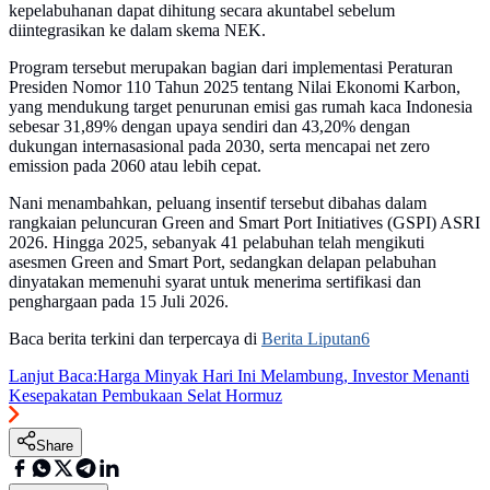
kepelabuhanan dapat dihitung secara akuntabel sebelum
diintegrasikan ke dalam skema NEK.
Program tersebut merupakan bagian dari implementasi Peraturan
Presiden Nomor 110 Tahun 2025 tentang Nilai Ekonomi Karbon,
yang mendukung target penurunan emisi gas rumah kaca Indonesia
sebesar 31,89% dengan upaya sendiri dan 43,20% dengan
dukungan internasasional pada 2030, serta mencapai net zero
emission pada 2060 atau lebih cepat.
Nani menambahkan, peluang insentif tersebut dibahas dalam
rangkaian peluncuran Green and Smart Port Initiatives (GSPI) ASRI
2026. Hingga 2025, sebanyak 41 pelabuhan telah mengikuti
asesmen Green and Smart Port, sedangkan delapan pelabuhan
dinyatakan memenuhi syarat untuk menerima sertifikasi dan
penghargaan pada 15 Juli 2026.
Baca berita terkini dan terpercaya di
Berita Liputan6
Lanjut Baca:
Harga Minyak Hari Ini Melambung, Investor Menanti
Kesepakatan Pembukaan Selat Hormuz
Share