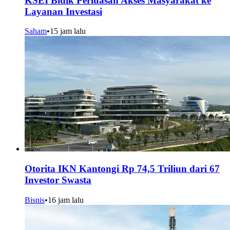
KSEI Bidik Perluasan Akses Masyarakat ke
Layanan Investasi
Saham
•
15 jam lalu
Otorita IKN Kantongi Rp 74,5 Triliun dari 67
Investor Swasta
Bisnis
•
16 jam lalu