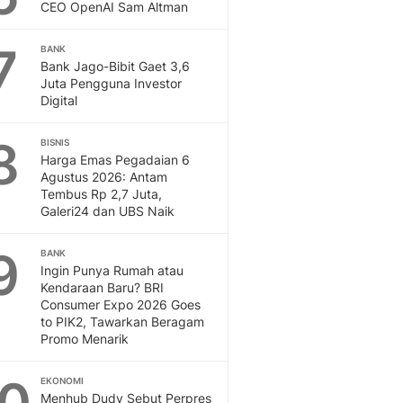
CEO OpenAI Sam Altman
7
BANK
Bank Jago-Bibit Gaet 3,6
Juta Pengguna Investor
Digital
8
BISNIS
Harga Emas Pegadaian 6
Agustus 2026: Antam
Tembus Rp 2,7 Juta,
Galeri24 dan UBS Naik
9
BANK
Ingin Punya Rumah atau
Kendaraan Baru? BRI
Consumer Expo 2026 Goes
to PIK2, Tawarkan Beragam
Promo Menarik
EKONOMI
Menhub Dudy Sebut Perpres