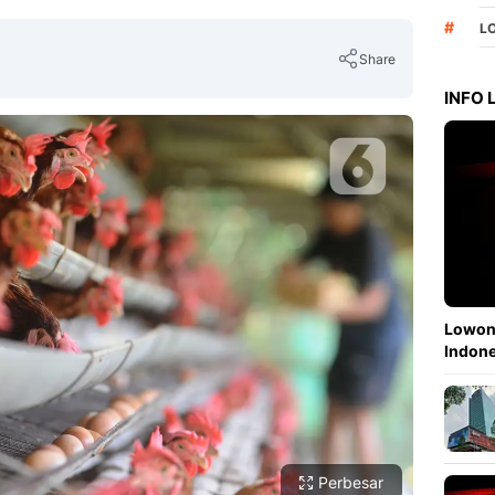
#
L
Share
INFO
Copy Link
Lowong
Indone
Perbesar