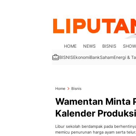
HOME
NEWS
BISNIS
SHOW
BISNIS
Ekonomi
Bank
Saham
Energi & 
Home
Bisnis
Wamentan Minta 
Kalender Produks
Libur sekolah berdampak pada berhentiny
memicu penurunan harga ayam serta telur