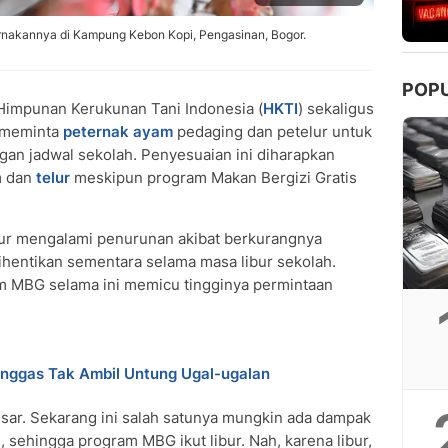
rnakannya di Kampung Kebon Kopi, Pengasinan, Bogor.
POP
impunan Kerukunan Tani Indonesia (
HKTI
) sekaligus
 meminta
peternak
ayam
pedaging dan petelur untuk
an jadwal sekolah. Penyesuaian ini diharapkan
m dan
telur
meskipun program Makan Bergizi Gratis
elur mengalami penurunan akibat berkurangnya
hentikan sementara selama masa libur sekolah.
 MBG selama ini memicu tingginya permintaan
nggas Tak Ambil Untung Ugal-ugalan
ar. Sekarang ini salah satunya mungkin ada dampak
, sehingga program MBG ikut libur. Nah, karena libur,