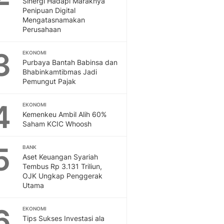
Sinergi Hadapi Maraknya
Sport
Penipuan Digital
Berita Bola Terkini, Ja
Mengatasnamakan
Klasemen, Hasil Liga
Perusahaan
3
EKONOMI
Purbaya Bantah Babinsa dan
Bhabinkamtibmas Jadi
Pemungut Pajak
4
EKONOMI
Kemenkeu Ambil Alih 60%
Saham KCIC Whoosh
5
BANK
Aset Keuangan Syariah
Tembus Rp 3.131 Triliun,
OJK Ungkap Penggerak
Utama
6
EKONOMI
Tips Sukses Investasi ala