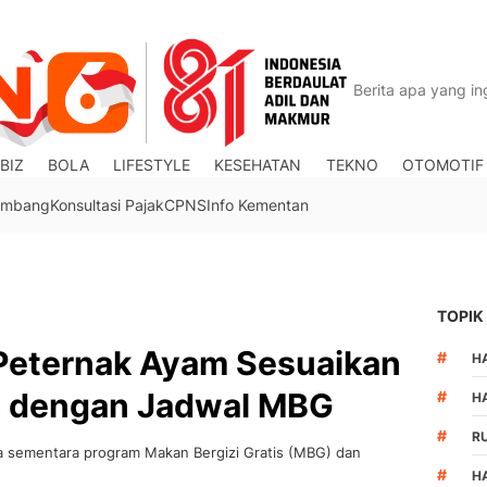
BIZ
BOLA
LIFESTYLE
KESEHATAN
TEKNO
OTOMOTIF
Tambang
Konsultasi Pajak
CPNS
Info Kementan
TOPIK
Peternak Ayam Sesuaikan
#
HA
i dengan Jadwal MBG
#
H
#
R
a sementara program Makan Bergizi Gratis (MBG) dan
.
#
H