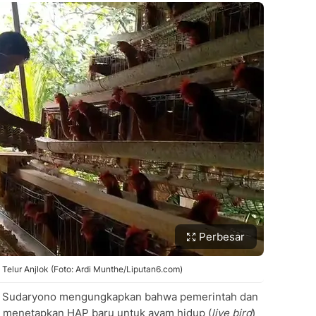
Perbesar
elur Anjlok (Foto: Ardi Munthe/Liputan6.com)
an Sudaryono mengungkapkan bahwa pemerintah dan
uk menetapkan HAP baru untuk ayam hidup (
live bird
)