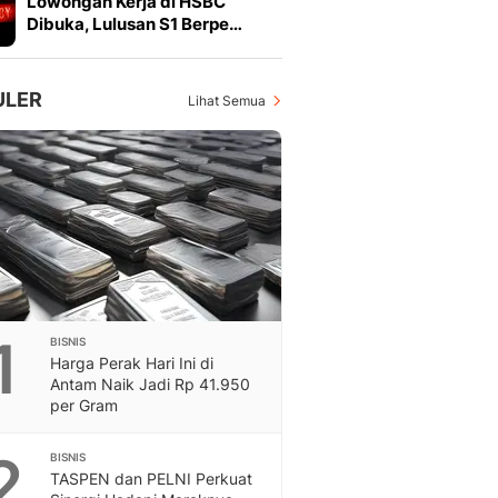
Lowongan Kerja di HSBC
Feeds
Dibuka, Lulusan S1 Berpe…
Feeds Liputan6: Kumpul
Terbaru Harian
Otosia
ULER
Lihat Semua
Otosia
Spotlight
Berita Terkini, Kabar Te
Dan Dunia - Liputan6.
English
Exploring Knowledge, T
En.Liputan6.com
Disabilitas
Disabilitas Berita Terkini
1
BISNIS
Harian, Berita Terbaru,
Harga Perak Hari Ini di
Berita
Antam Naik Jadi Rp 41.950
Berita Hari Ini Politik,
per Gram
Health
Kabar Berita Terbaru D
2
BISNIS
Diet, Herbal Terbaik
TASPEN dan PELNI Perkuat