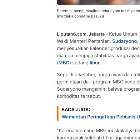
Peternak mengumpulkan telur ayam ras di pete
(merdeka.com/Arie Basuki)
Ketua Umum H
Liputan6.com, Jakarta -
Wakil Menteri Pertanian,
Sudaryono
,
menyesuaikan kalender produksi deng
mampu menjaga stabilitas harga aya
(
MBG
) sedang
libur
.
Seperti diketahui, harga ayam dan t
permintaan dari program MBG yang di
Sudaryono mengamini bahwa program
komoditas tersebut.
BACA JUGA:
Wamentan Peringatkan Pebisnis U
"Karena memang MBG ini skalanya bes
karena anak sekolah libur tiga minggu