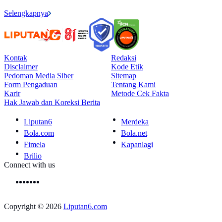
Selengkapnya
Kontak
Redaksi
Disclaimer
Kode Etik
Pedoman Media Siber
Sitemap
Form Pengaduan
Tentang Kami
Karir
Metode Cek Fakta
Hak Jawab dan Koreksi Berita
Liputan6
Merdeka
Bola.com
Bola.net
Fimela
Kapanlagi
Brilio
Connect with us
Copyright © 2026
Liputan6.com