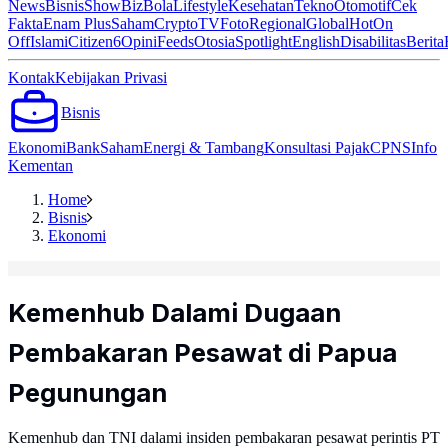
News
Bisnis
ShowBiz
Bola
Lifestyle
Kesehatan
Tekno
Otomotif
Cek
Fakta
Enam Plus
Saham
Crypto
TV
Foto
Regional
Global
Hot
On
Off
Islami
Citizen6
Opini
Feeds
Otosia
Spotlight
English
Disabilitas
Berita
Kontak
Kebijakan Privasi
Bisnis
Ekonomi
Bank
Saham
Energi & Tambang
Konsultasi Pajak
CPNS
Info
Kementan
Home
Bisnis
Ekonomi
Kemenhub Dalami Dugaan
Pembakaran Pesawat di Papua
Pegunungan
Kemenhub dan TNI dalami insiden pembakaran pesawat perintis PT