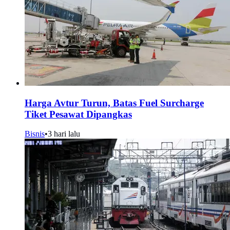
Harga Avtur Turun, Batas Fuel Surcharge
Tiket Pesawat Dipangkas
Bisnis
•
3 hari lalu