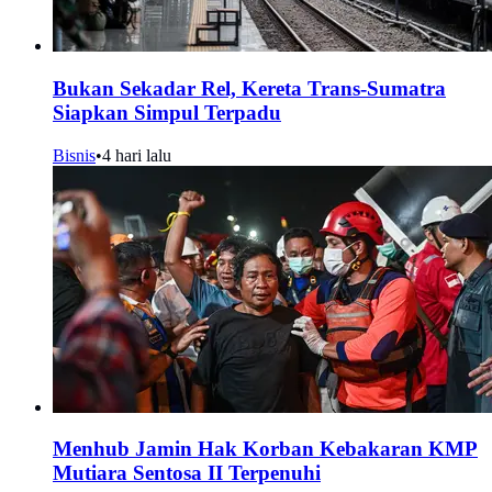
Bukan Sekadar Rel, Kereta Trans-Sumatra
Siapkan Simpul Terpadu
Bisnis
•
4 hari lalu
Menhub Jamin Hak Korban Kebakaran KMP
Mutiara Sentosa II Terpenuhi