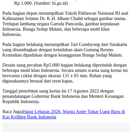
Rp 1.000. (Sumber: bi.go.id)
Pada bagian depan menampilkan Tokoh Pahlawan Nasional RI asal
Kalimantan Selatan Dr. K.H. Idham Chalid sebagai gambar utama.
Terdapat lambang negara Garuda Pancasila, gambar kepulauan
Indonesia, Bunga Sedap Malam, dan beberapa motif khas
Indonesia.
Pada bagian belakang menampilkan Tari Gambyong dari Surakarta
yang disandingkan dengan keindahan alam Gunung Bromo.
Kemudian dipadukan dengan keanggunan Bunga Sedap Malam.
Desain uang pecahan Rp5.000 bagian belakang diperindah dengan
beberapa motif khas Indonesia. Secara umum warna uang kertas ini
berwarna coklat dengan ukuran 131 x 65 mm. Bahan yang
digunakannya berasal dari serat kapas.
Tanggal penerbitan uang kertas ini 17 Agustus 2022 dengan
penandatangan Gubernur Bank Indonesia dan Menteri Keuangan
Republik Indonesia.
Baca Juga
Jelang Lebaran 2026, Warga Antre Tukar Uang Baru di
Kas Keliling Bank Indonesia