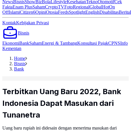
News
Bisnis
ShowBiz
Bola
Lifestyle
Kesehatan
Tekno
Otomotif
Cek
Fakta
Enam Plus
Saham
Crypto
TV
Foto
Regional
Global
Hot
On
Off
Islami
Citizen6
Opini
Otosia
Feeds
Spotlight
English
Disabilitas
Berita
Kontak
Kebijakan Privasi
Bisnis
Ekonomi
Bank
Saham
Energi & Tambang
Konsultasi Pajak
CPNS
Info
Kementan
Home
Bisnis
Bank
Terbitkan Uang Baru 2022, Bank
Indonesia Dapat Masukan dari
Tunanetra
Uang baru rupiah ini didesain dengan menerima masukan dari