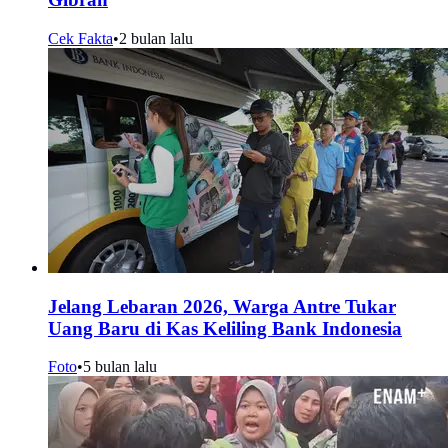
Cek Fakta
•
2 bulan lalu
Jelang Lebaran 2026, Warga Antre Tukar
Uang Baru di Kas Keliling Bank Indonesia
Foto
•
5 bulan lalu