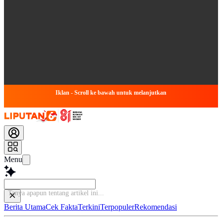
Iklan - Scroll ke bawah untuk melanjutkan
Menu
Baca le
Berita Utama
Cek Fakta
Terkini
Terpopuler
Rekomendasi