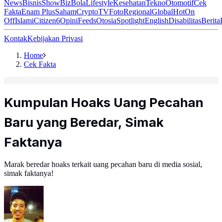
News
Bisnis
ShowBiz
Bola
Lifestyle
Kesehatan
Tekno
Otomotif
Cek
Fakta
Enam Plus
Saham
Crypto
TV
Foto
Regional
Global
Hot
On
Off
Islami
Citizen6
Opini
Feeds
Otosia
Spotlight
English
Disabilitas
Berita
Kontak
Kebijakan Privasi
Home
Cek Fakta
Kumpulan Hoaks Uang Pecahan
Baru yang Beredar, Simak
Faktanya
Marak beredar hoaks terkait uang pecahan baru di media sosial,
simak faktanya!