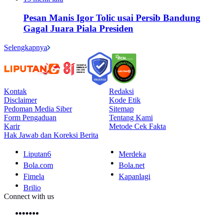
Pesan Manis Igor Tolic usai Persib Bandung
Gagal Juara Piala Presiden
Selengkapnya
Kontak
Redaksi
Disclaimer
Kode Etik
Pedoman Media Siber
Sitemap
Form Pengaduan
Tentang Kami
Karir
Metode Cek Fakta
Hak Jawab dan Koreksi Berita
Liputan6
Merdeka
Bola.com
Bola.net
Fimela
Kapanlagi
Brilio
Connect with us