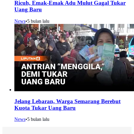
Ricuh, Emak-Emak Adu Mulut Gagal Tukar
Uang Baru
News
•
5 bulan lalu
Jelang Lebaran, Warga Semarang Berebut
Kuota Tukar Uang Baru
News
•
5 bulan lalu