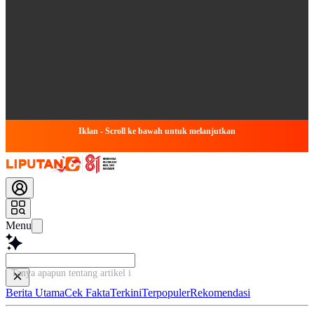
Iklan - Scroll ke bawah untuk melanjutkan
Menu
Tanya apapun tentang artikel ini...
Berita Utama
Cek Fakta
Terkini
Terpopuler
Rekomendasi