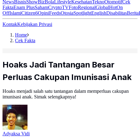
News
Bisnis
ShowBiz
Bola
Lifestyle
Kesehatan
Tekno
Otomotif
Cek
Fakta
Enam Plus
Saham
Crypto
TV
Foto
Regional
Global
Hot
On
Off
Islami
Citizen6
Opini
Feeds
Otosia
Spotlight
English
Disabilitas
Berita
Kontak
Kebijakan Privasi
Home
Cek Fakta
Hoaks Jadi Tantangan Besar
Perluas Cakupan Imunisasi Anak
Hoaks menjadi salah satu tantangan dalam memperluas cakupan
imunisasi anak. Simak selengkapnya!
Adyaksa Vidi