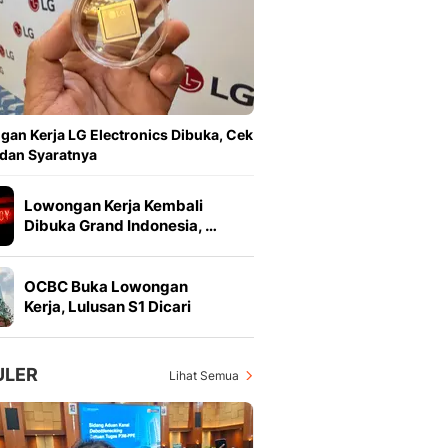
Feeds
Feeds Liputan6: Kumpul
Terbaru Harian
Otosia
Otosia
Spotlight
an Kerja LG Electronics Dibuka, Cek
Berita Terkini, Kabar Te
 dan Syaratnya
Dan Dunia - Liputan6.
English
Lowongan Kerja Kembali
Exploring Knowledge, T
Dibuka Grand Indonesia, …
En.Liputan6.com
Disabilitas
OCBC Buka Lowongan
Disabilitas Berita Terkini
Kerja, Lulusan S1 Dicari
Harian, Berita Terbaru,
Berita
Berita Hari Ini Politik,
ULER
Lihat Semua
Health
Kabar Berita Terbaru D
Diet, Herbal Terbaik