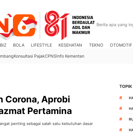
BIZ
BOLA
LIFESTYLE
KESEHATAN
TEKNO
OTOMOTIF
Tambang
Konsultasi Pajak
CPNS
Info Kementan
TOPIK
 Corona, Aprobi
#
HA
azmat Pertamina
#
H
#
R
sangat penting sebagai salah satu kebutuhan dasar
#
H