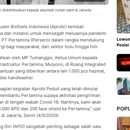
didistribusikan kepada sejumlah rumah sakit di Jakarta.
usen Biofuels Indonesia (Aprobi) kembali
a dan instansi untuk mencegah meluasnya pandemi
Lowong
a PT Pertamina (Persero) dalam rangka mendukung
Posisi
i bagi masyarakat, dari sektor hulu hingga hilir.
rahkan oleh MP Tumanggor, Ketua Umum kepada
frastruktur Pertamina, Mulyono, di Ruang Integrated
ntuan yang diberikan antara lain 1.000 pcs hazmat,
table handwasher.
gian kegiatan Aprobi Peduli yang telah dimulai
membantu Pertamina supaya aktivitas pengiriman
n di tengah wabah Covid-19. Nantinya, kami akan
POP
.000 APD dan 200 face shield ke Pertamina,” ujar
di Jakarta, Senin (4/5/2020).
 Diri (APD) sangatlah penting sebagai salah satu