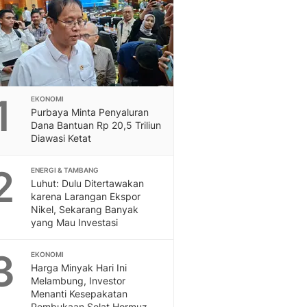
Sport
Berita Bola Terkini, Ja
Klasemen, Hasil Liga
1
EKONOMI
Purbaya Minta Penyaluran
Dana Bantuan Rp 20,5 Triliun
Diawasi Ketat
2
ENERGI & TAMBANG
Luhut: Dulu Ditertawakan
karena Larangan Ekspor
Nikel, Sekarang Banyak
yang Mau Investasi
3
EKONOMI
Harga Minyak Hari Ini
Melambung, Investor
Menanti Kesepakatan
Pembukaan Selat Hormuz