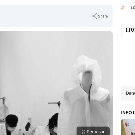
#
L
Share
LI
Copy Link
Dan
INFO
Perbesar