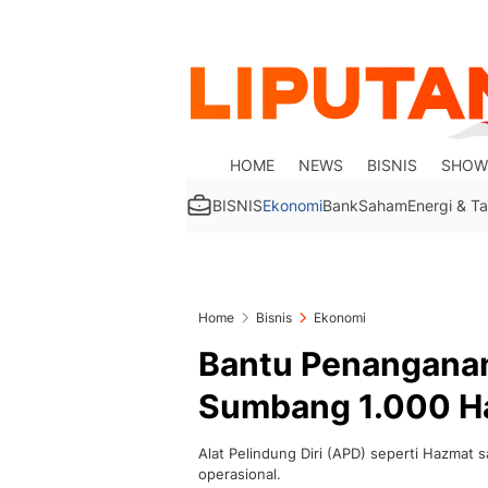
HOME
NEWS
BISNIS
SHOW
BISNIS
Ekonomi
Bank
Saham
Energi & 
Home
Bisnis
Ekonomi
Bantu Penanganan
Sumbang 1.000 H
Alat Pelindung Diri (APD) seperti Hazmat 
operasional.