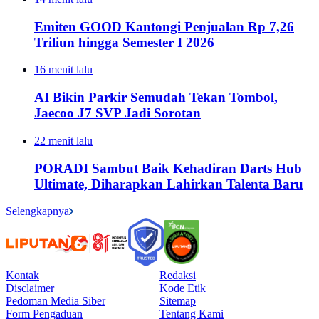
Emiten GOOD Kantongi Penjualan Rp 7,26
Triliun hingga Semester I 2026
16 menit lalu
AI Bikin Parkir Semudah Tekan Tombol,
Jaecoo J7 SVP Jadi Sorotan
22 menit lalu
PORADI Sambut Baik Kehadiran Darts Hub
Ultimate, Diharapkan Lahirkan Talenta Baru
Selengkapnya
Kontak
Redaksi
Disclaimer
Kode Etik
Pedoman Media Siber
Sitemap
Form Pengaduan
Tentang Kami