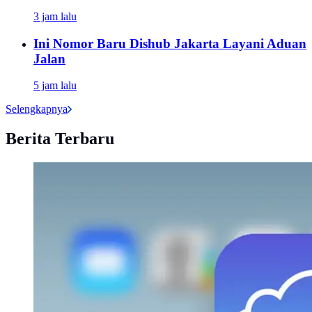
3 jam lalu
Ini Nomor Baru Dishub Jakarta Layani Aduan
Jalan
5 jam lalu
Selengkapnya
Berita Terbaru