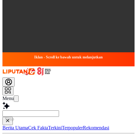
Iklan - Scroll ke bawah untuk melanjutkan
Menu
Simpulkan Art
Berita Utama
Cek Fakta
Terkini
Terpopuler
Rekomendasi