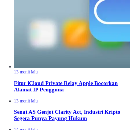
13 menit lalu
Fitur iCloud Private Relay Apple Bocorkan
Alamat IP Pengguna
13 menit lalu
Senat AS Genjot Clarity Act, Industri Kripto
Segera Punya Payung Hukum
14 menit lalu