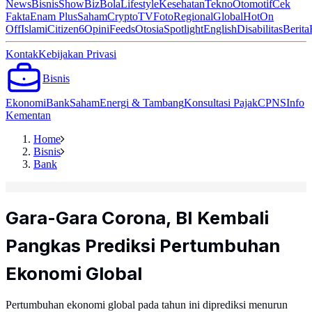
News
Bisnis
ShowBiz
Bola
Lifestyle
Kesehatan
Tekno
Otomotif
Cek
Fakta
Enam Plus
Saham
Crypto
TV
Foto
Regional
Global
Hot
On
Off
Islami
Citizen6
Opini
Feeds
Otosia
Spotlight
English
Disabilitas
Berita
Kontak
Kebijakan Privasi
Bisnis
Ekonomi
Bank
Saham
Energi & Tambang
Konsultasi Pajak
CPNS
Info
Kementan
Home
Bisnis
Bank
Gara-Gara Corona, BI Kembali
Pangkas Prediksi Pertumbuhan
Ekonomi Global
Pertumbuhan ekonomi global pada tahun ini diprediksi menurun