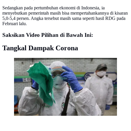
Sedangkan pada pertumbuhan ekonomi di Indonesia, ia
menyebutkan pemerintah masih bisa mempertahankannya di kisaran
5,0-5,4 persen. Angka tersebut masih sama seperti hasil RDG pada
Februari lalu.
Saksikan Video Pilihan di Bawah Ini:
Tangkal Dampak Corona
Petugas medis menyesuaikan kacamatanya saat akan
menyemprotkan cairan disinfektan sebagai tindakan
pencegahan virus corona (COVID-19) di Seoul, Korea
Selatan, Jumat (21/2/2020). Jumlah pasien virus corona
di Korea Selatan naik 293 kasus dari pengumuman
sebelumnya. (AP Photo/Ahn Young-joon)