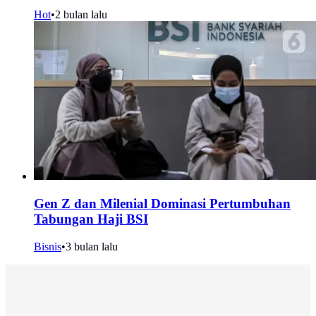
Hot
•
2 bulan lalu
Gen Z dan Milenial Dominasi Pertumbuhan
Tabungan Haji BSI
Bisnis
•
3 bulan lalu