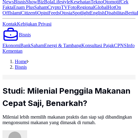
News
Bisnis
ShowBiz
Bola
Lifestyle
Kesehatan
Tekno
Otomotif
Cek
Fakta
Enam Plus
Saham
Crypto
TV
Foto
Regional
Global
Hot
On
Off
Islami
Citizen6
Opini
Feeds
Otosia
Spotlight
English
Disabilitas
Berita
Kontak
Kebijakan Privasi
Bisnis
Ekonomi
Bank
Saham
Energi & Tambang
Konsultasi Pajak
CPNS
Info
Kementan
Home
Bisnis
Studi: Milenial Penggila Makanan
Cepat Saji, Benarkah?
Milenial lebih memilih makanan praktis dan siap saji dibandingkan
mengonsumsi makanan yang dimasak di rumah.