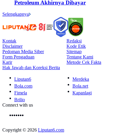
Petroleum Akhirnya Dibayar
Selengkapnya
Kontak
Redaksi
Disclaimer
Kode Etik
Pedoman Media Siber
Sitemap
Form Pengaduan
Tentang Kami
Karir
Metode Cek Fakta
Hak Jawab dan Koreksi Berita
Liputan6
Merdeka
Bola.com
Bola.net
Fimela
Kapanlagi
Brilio
Connect with us
Copyright © 2026
Liputan6.com