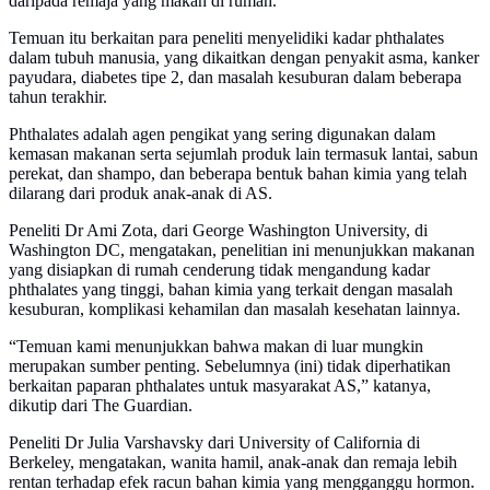
daripada remaja yang makan di rumah.
Temuan itu berkaitan para peneliti menyelidiki kadar phthalates
dalam tubuh manusia, yang dikaitkan dengan penyakit asma, kanker
payudara, diabetes tipe 2, dan masalah kesuburan dalam beberapa
tahun terakhir.
Phthalates adalah agen pengikat yang sering digunakan dalam
kemasan makanan serta sejumlah produk lain termasuk lantai, sabun
perekat, dan shampo, dan beberapa bentuk bahan kimia yang telah
dilarang dari produk anak-anak di AS.
Peneliti Dr Ami Zota, dari George Washington University, di
Washington DC, mengatakan, penelitian ini menunjukkan makanan
yang disiapkan di rumah cenderung tidak mengandung kadar
phthalates yang tinggi, bahan kimia yang terkait dengan masalah
kesuburan, komplikasi kehamilan dan masalah kesehatan lainnya.
“Temuan kami menunjukkan bahwa makan di luar mungkin
merupakan sumber penting. Sebelumnya (ini) tidak diperhatikan
berkaitan paparan phthalates untuk masyarakat AS,” katanya,
dikutip dari The Guardian.
Peneliti Dr Julia Varshavsky dari University of California di
Berkeley, mengatakan, wanita hamil, anak-anak dan remaja lebih
rentan terhadap efek racun bahan kimia yang mengganggu hormon.