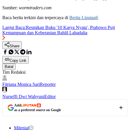
Sumber:
wormtraders.com
Baca berita terkini dan terpercaya di
Berita Liputan6
Lanjut Baca:
Resmikan Buku '10 Karya Nyata', Prabowo Puji
Kemampuan dan Keberanian Bahlil Lahadalia
Share
Copy Link
Batal
Tim Redaksi
Fitriana Monica Sari
Reporter
Nurseffi Dwi Wahyuni
Editor
Add
as a preferred source on Google
Milenial