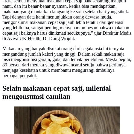
“Kita semua menyukai makanan cepat saji baik sekarang maupun
nanti, dan itu benar-benar nyaman, ketika bisa mendapatkan
makanan yang diantarkan langsung ke sofa setelah hari yang sibuk.
Tapi dengan data kami menunjukkan orang dewasa muda,
mengonsumsi makanan cepat saji jauh lebih teratur dari generasi
yang lebih tua, sangat penting menyebarkan pesan bahwa makanan
cepat saji baiknya harus dinikmati secukupnya,” ujar Direktur Medis
di Aviva UK Health, Dr Doug Wright.
Makanan yang banyak disukai orang dari segala usia ini ternyata
mengandung jumlah kalori yang tinggi. Dalam sekali makan saja
bisa mengonsumsi garam, gula, dan lemak berlebihan. Meski begitu,
89 persen dari mereka yang diwawancarai setuju bahwa perlunya
menjaga kesehatan untuk membantu mengurangi timbulnya
berbagai penyakit.
Selain makanan cepat saji, milenial
mengonsumsi camilan
Ilustrasi Keripik Kentang (iStockphoto)​