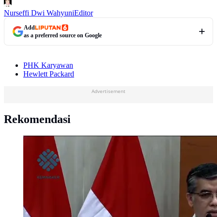
Nurseffi Dwi Wahyuni
Editor
Add
as a preferred source on Google
PHK Karyawan
Hewlett Packard
Advertisement
Rekomendasi