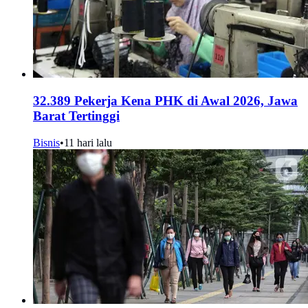
32.389 Pekerja Kena PHK di Awal 2026, Jawa
Barat Tertinggi
Bisnis
•
11 hari lalu