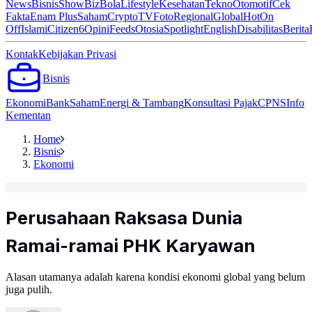
News
Bisnis
ShowBiz
Bola
Lifestyle
Kesehatan
Tekno
Otomotif
Cek
Fakta
Enam Plus
Saham
Crypto
TV
Foto
Regional
Global
Hot
On
Off
Islami
Citizen6
Opini
Feeds
Otosia
Spotlight
English
Disabilitas
Berita
Kontak
Kebijakan Privasi
Bisnis
Ekonomi
Bank
Saham
Energi & Tambang
Konsultasi Pajak
CPNS
Info
Kementan
Home
Bisnis
Ekonomi
Perusahaan Raksasa Dunia
Ramai-ramai PHK Karyawan
Alasan utamanya adalah karena kondisi ekonomi global yang belum
juga pulih.