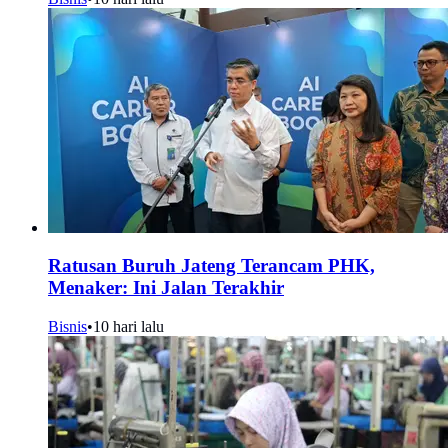
Ratusan Buruh Jateng Terancam PHK,
Menaker: Ini Jalan Terakhir
Bisnis
•
10 hari lalu