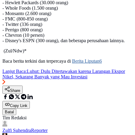
- Hewlett Packards (30.000 orang)
- Whole Foods (1.500 orang)
- Monsanto (2.600 orang)
- FMC (800-850 orang)
- Twitter (336 orang)
- Perrigo (800 orang)
- Chevron (10 persen)
- Disney's ESPN (300 orang), dan beberapa perusahaan lainnya.
(Zul/Ndw)*
Baca berita terkini dan terpercaya di
Berita Liputan6
Lanjut Baca:
Luhut: Dulu Ditertawakan karena Larangan Ekspor
Nikel, Sekarang Banyak yang Mau Investasi
Share
Copy Link
Batal
Tim Redaksi
Zulfi Suhendra
Reporter