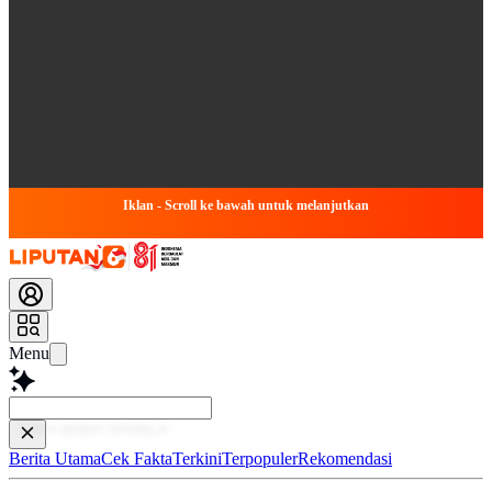
Iklan - Scroll ke bawah untuk melanjutkan
Menu
Baca
Berita Utama
Cek Fakta
Terkini
Terpopuler
Rekomendasi