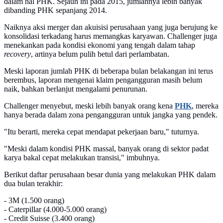
dalam hal PHK. Sejauh ini pada 2015, jumlahnya lebih banyak
dibanding PHK sepanjang 2014.
Naiknya aksi merger dan akuisisi perusahaan yang juga berujung ke
konsolidasi terkadang harus memangkas karyawan. Challenger juga
menekankan pada kondisi ekonomi yang tengah dalam tahap
recovery
, artinya belum pulih betul dari perlambatan.
Meski laporan jumlah PHK di beberapa bulan belakangan ini terus
berembus, laporan mengenai klaim pengangguran masih belum
naik, bahkan berlanjut mengalami penurunan.
Challenger menyebut, meski lebih banyak orang kena
PHK
, mereka
hanya berada dalam zona pengangguran untuk jangka yang pendek.
"Itu berarti, mereka cepat mendapat pekerjaan baru," tuturnya.
"Meski dalam kondisi PHK massal, banyak orang di sektor padat
karya bakal cepat melakukan transisi," imbuhnya.
Berikut daftar perusahaan besar dunia yang melakukan PHK dalam
dua bulan terakhir:
- 3M (1.500 orang)
- Caterpillar (4.000-5.000 orang)
- Credit Suisse (3.400 orang)