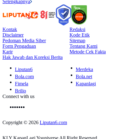
Selengkapnya
Kontak
Redaksi
Disclaimer
Kode Etik
Pedoman Media Siber
Sitemap
Form Pengaduan
Tentang Kami
Karir
Metode Cek Fakta
Hak Jawab dan Koreksi Berita
Liputan6
Merdeka
Bola.com
Bola.net
Fimela
Kapanlagi
Brilio
Connect with us
Copyright © 2026
Liputan6.com
KLY KapanLagi Youniverse All Right Reserved.