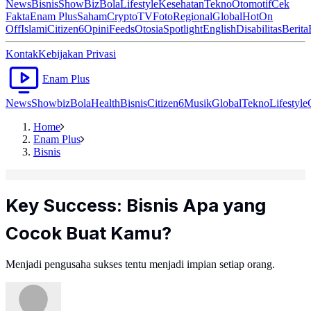
News
Bisnis
ShowBiz
Bola
Lifestyle
Kesehatan
Tekno
Otomotif
Cek
Fakta
Enam Plus
Saham
Crypto
TV
Foto
Regional
Global
Hot
On
Off
Islami
Citizen6
Opini
Feeds
Otosia
Spotlight
English
Disabilitas
Berita
Kontak
Kebijakan Privasi
Enam Plus
News
Showbiz
Bola
Health
Bisnis
Citizen6
Musik
Global
Tekno
Lifestyle
Home
Enam Plus
Bisnis
Key Success: Bisnis Apa yang
Cocok Buat Kamu?
Menjadi pengusaha sukses tentu menjadi impian setiap orang.