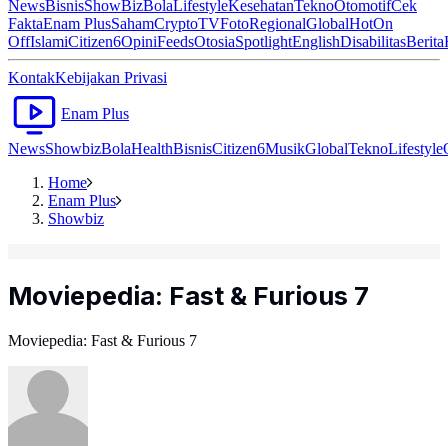
News
Bisnis
ShowBiz
Bola
Lifestyle
Kesehatan
Tekno
Otomotif
Cek
Fakta
Enam Plus
Saham
Crypto
TV
Foto
Regional
Global
Hot
On
Off
Islami
Citizen6
Opini
Feeds
Otosia
Spotlight
English
Disabilitas
Berita
Kontak
Kebijakan Privasi
Enam Plus
News
Showbiz
Bola
Health
Bisnis
Citizen6
Musik
Global
Tekno
Lifestyle
Home
Enam Plus
Showbiz
Moviepedia: Fast & Furious 7
Moviepedia: Fast & Furious 7