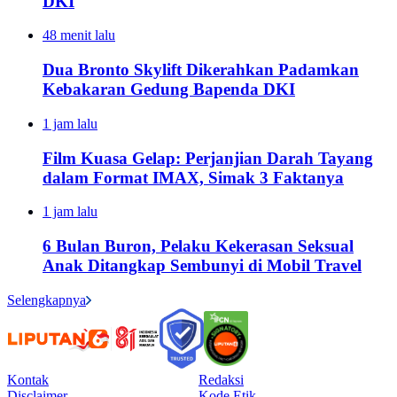
DKI
48 menit lalu
Dua Bronto Skylift Dikerahkan Padamkan
Kebakaran Gedung Bapenda DKI
1 jam lalu
Film Kuasa Gelap: Perjanjian Darah Tayang
dalam Format IMAX, Simak 3 Faktanya
1 jam lalu
6 Bulan Buron, Pelaku Kekerasan Seksual
Anak Ditangkap Sembunyi di Mobil Travel
Selengkapnya
Kontak
Redaksi
Disclaimer
Kode Etik