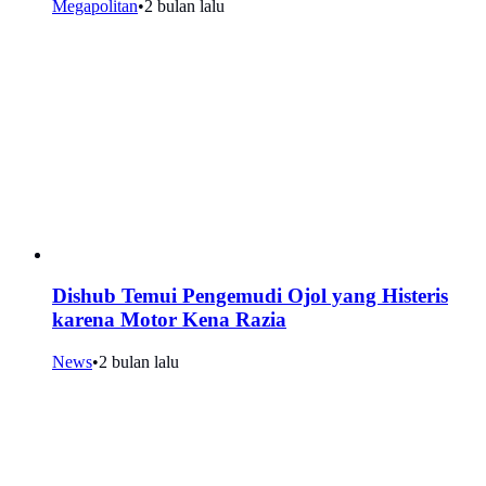
Megapolitan
•
2 bulan lalu
Dishub Temui Pengemudi Ojol yang Histeris
karena Motor Kena Razia
News
•
2 bulan lalu