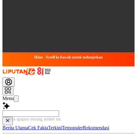
Iklan - Scroll ke bawah untuk melanjutkan
Menu
Tanya apapun tentang artikel ini...
Berita Utama
Cek Fakta
Terkini
Terpopuler
Rekomendasi