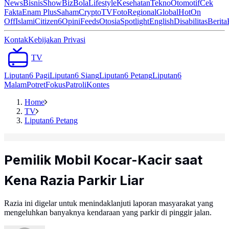
News
Bisnis
ShowBiz
Bola
Lifestyle
Kesehatan
Tekno
Otomotif
Cek
Fakta
Enam Plus
Saham
Crypto
TV
Foto
Regional
Global
Hot
On
Off
Islami
Citizen6
Opini
Feeds
Otosia
Spotlight
English
Disabilitas
Berita
Kontak
Kebijakan Privasi
TV
Liputan6 Pagi
Liputan6 Siang
Liputan6 Petang
Liputan6
Malam
Potret
Fokus
Patroli
Kontes
Home
TV
Liputan6 Petang
Pemilik Mobil Kocar-Kacir saat
Kena Razia Parkir Liar
Razia ini digelar untuk menindaklanjuti laporan masyarakat yang
mengeluhkan banyaknya kendaraan yang parkir di pinggir jalan.