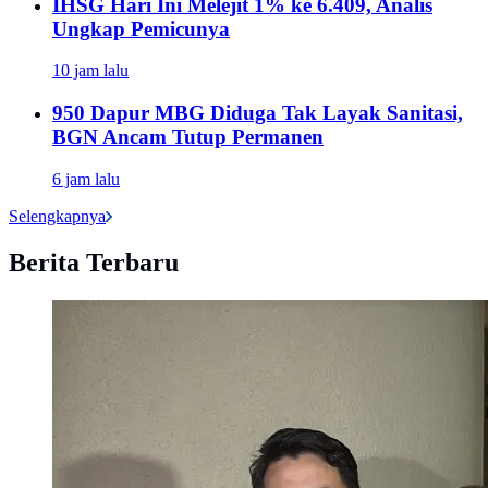
IHSG Hari Ini Melejit 1% ke 6.409, Analis
Ungkap Pemicunya
10 jam lalu
950 Dapur MBG Diduga Tak Layak Sanitasi,
BGN Ancam Tutup Permanen
6 jam lalu
Selengkapnya
Berita Terbaru