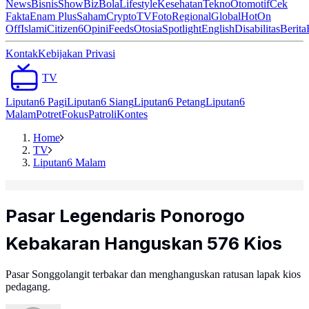
News
Bisnis
ShowBiz
Bola
Lifestyle
Kesehatan
Tekno
Otomotif
Cek
Fakta
Enam Plus
Saham
Crypto
TV
Foto
Regional
Global
Hot
On
Off
Islami
Citizen6
Opini
Feeds
Otosia
Spotlight
English
Disabilitas
Berita
Kontak
Kebijakan Privasi
TV
Liputan6 Pagi
Liputan6 Siang
Liputan6 Petang
Liputan6
Malam
Potret
Fokus
Patroli
Kontes
Home
TV
Liputan6 Malam
Pasar Legendaris Ponorogo
Kebakaran Hanguskan 576 Kios
Pasar Songgolangit terbakar dan menghanguskan ratusan lapak kios
pedagang.