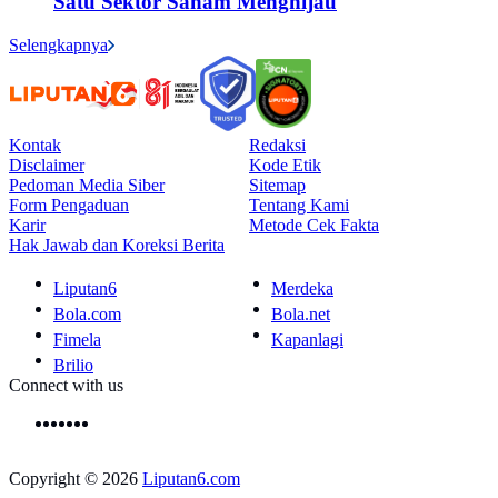
Satu Sektor Saham Menghijau
Selengkapnya
Kontak
Redaksi
Disclaimer
Kode Etik
Pedoman Media Siber
Sitemap
Form Pengaduan
Tentang Kami
Karir
Metode Cek Fakta
Hak Jawab dan Koreksi Berita
Liputan6
Merdeka
Bola.com
Bola.net
Fimela
Kapanlagi
Brilio
Connect with us
Copyright © 2026
Liputan6.com