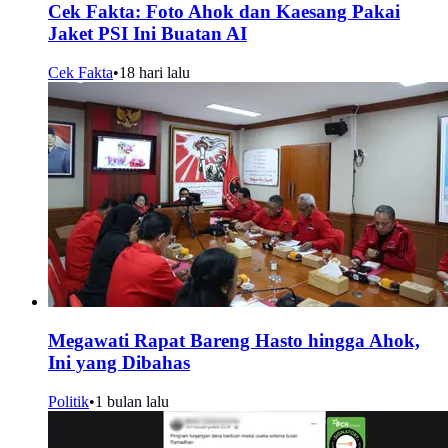
Cek Fakta: Foto Ahok dan Kaesang Pakai
Jaket PSI Ini Buatan AI
Cek Fakta
•
18 hari lalu
Megawati Rapat Bareng Hasto hingga Ahok,
Ini yang Dibahas
Politik
•
1 bulan lalu