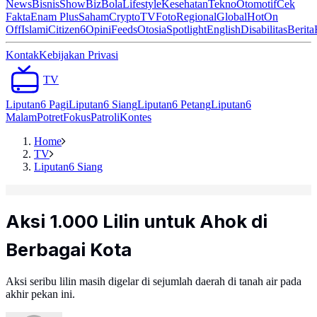
News
Bisnis
ShowBiz
Bola
Lifestyle
Kesehatan
Tekno
Otomotif
Cek
Fakta
Enam Plus
Saham
Crypto
TV
Foto
Regional
Global
Hot
On
Off
Islami
Citizen6
Opini
Feeds
Otosia
Spotlight
English
Disabilitas
Berita
Kontak
Kebijakan Privasi
TV
Liputan6 Pagi
Liputan6 Siang
Liputan6 Petang
Liputan6
Malam
Potret
Fokus
Patroli
Kontes
Home
TV
Liputan6 Siang
Aksi 1.000 Lilin untuk Ahok di
Berbagai Kota
Aksi seribu lilin masih digelar di sejumlah daerah di tanah air pada
akhir pekan ini.