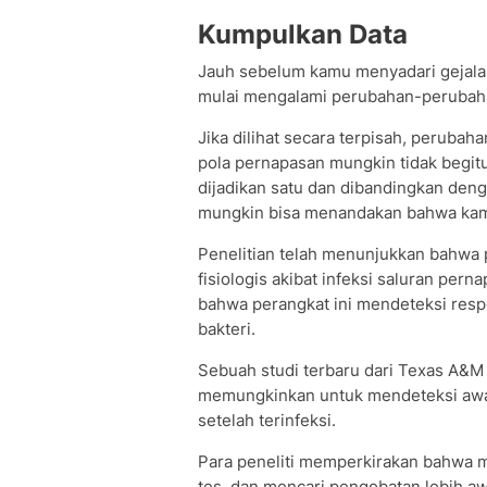
Kumpulkan Data
Jauh sebelum kamu menyadari gejala 
mulai mengalami perubahan-perubaha
Jika dilihat secara terpisah, perubahan
pola pernapasan mungkin tidak begitu
dijadikan satu dan dibandingkan den
mungkin bisa menandakan bahwa kam
Penelitian telah menunjukkan bahwa
fisiologis akibat infeksi saluran per
bahwa perangkat ini mendeteksi respo
bakteri.
Sebuah studi terbaru dari Texas A&
memungkinkan untuk mendeteksi awal
setelah terinfeksi.
Para peneliti memperkirakan bahwa m
tes, dan mencari pengobatan lebih a