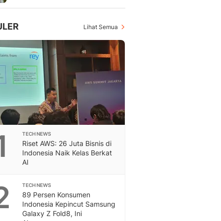
Feeds
Feeds Liputan6: Kumpul
ULER
Lihat Semua
Terbaru Harian
Otosia
Otosia
Spotlight
Berita Terkini, Kabar Te
Dan Dunia - Liputan6.
English
Exploring Knowledge, T
En.Liputan6.com
Disabilitas
1
TECH NEWS
Riset AWS: 26 Juta Bisnis di
Disabilitas Berita Terkini
Indonesia Naik Kelas Berkat
Harian, Berita Terbaru,
AI
Berita
Berita Hari Ini Politik,
2
TECH NEWS
Health
89 Persen Konsumen
Kabar Berita Terbaru D
Indonesia Kepincut Samsung
Diet, Herbal Terbaik
Galaxy Z Fold8, Ini