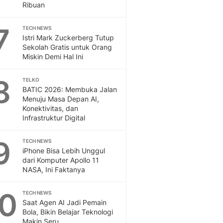
Ribuan
7
TECH NEWS
Istri Mark Zuckerberg Tutup
Sekolah Gratis untuk Orang
Miskin Demi Hal Ini
8
TELKO
BATIC 2026: Membuka Jalan
Menuju Masa Depan AI,
Konektivitas, dan
Infrastruktur Digital
9
TECH NEWS
iPhone Bisa Lebih Unggul
dari Komputer Apollo 11
NASA, Ini Faktanya
10
TECH NEWS
Saat Agen AI Jadi Pemain
Bola, Bikin Belajar Teknologi
Makin Seru