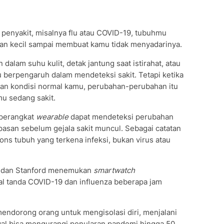
penyakit, misalnya flu atau COVID-19, tubuhmu
n kecil sampai membuat kamu tidak menyadarinya.
 dalam suhu kulit, detak jantung saat istirahat, atau
 berpengaruh dalam mendeteksi sakit. Tetapi ketika
gan kondisi normal kamu, perubahan-perubahan itu
u sedang sakit.
 perangkat
wearable
dapat mendeteksi perubahan
napasan sebelum gejala sakit muncul. Sebagai catatan
ns tubuh yang terkena infeksi, bukan virus atau
M dan Stanford menemukan
smartwatch
 tanda COVID-19 dan influenza beberapa jam
endorong orang untuk mengisolasi diri, menjalani
wal bisa mengurangi penularan pandemi hingga 50