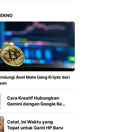
Berita Daerah Dan Peri
Terbaru
Global
TEKNO
Berita Internasional, Sa
Inspiratif, Unik, Dan M
Hot
Hot Liputan6.com Menya
Dan Terbaru
On Off
On Off Liputan6: Sinop
& Berita Bisnis Digital
Islami
indungi Aset Mata Uang Kripto dari
Berita & Kajian Islami
san
Hikmah - Liputan6
Citizen6
Cara Kreatif Hubungkan
Berita Citizen6 - Medi
Gemini dengan Google Ke…
Liputan6.com
Opini
Catat, Ini Waktu yang
Opini Liputan6: Analis
Tepat untuk Ganti HP Baru
Pandang Dan Perspekti