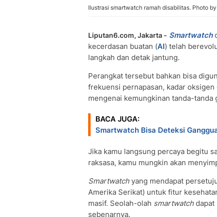
Ilustrasi smartwatch ramah disabilitas. Photo 
Smartwatch
d
Liputan6.com, Jakarta -
kecerdasan buatan (
AI
) telah berevol
langkah dan detak jantung.
Perangkat tersebut bahkan bisa digun
frekuensi pernapasan, kadar oksigen 
mengenai kemungkinan tanda-tanda 
BACA JUGA:
Smartwatch Bisa Deteksi Gangguan
Jika kamu langsung percaya begitu s
raksasa, kamu mungkin akan menyi
Smartwatch
yang mendapat persetuj
Amerika Serikat) untuk fitur keseha
masif. Seolah-olah
smartwatch
dapat 
sebenarnya.