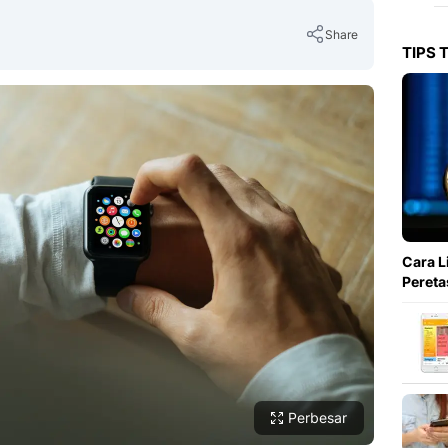
Share
TIPS 
Copy Link
Cara L
Pereta
Perbesar