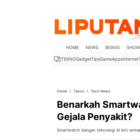
HOME
NEWS
BISNIS
SHOW
TEKNO
Gadget
Tips
Game
Apps
Internet
Home
Tekno
Tech News
Benarkah Smartwa
Gejala Penyakit?
Smartwatch dangan teknologi AI kini sema