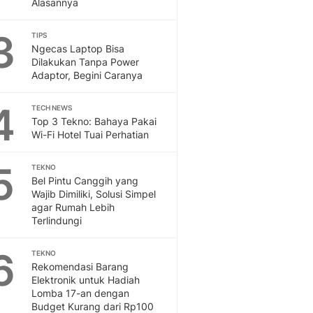
Alasannya
Sport
Berita Bola Terkini, Ja
3
Klasemen, Hasil Liga
TIPS
Ngecas Laptop Bisa
Dilakukan Tanpa Power
Adaptor, Begini Caranya
4
TECH NEWS
Top 3 Tekno: Bahaya Pakai
Wi-Fi Hotel Tuai Perhatian
5
TEKNO
Bel Pintu Canggih yang
Wajib Dimiliki, Solusi Simpel
agar Rumah Lebih
Terlindungi
6
TEKNO
Rekomendasi Barang
Elektronik untuk Hadiah
Lomba 17-an dengan
Budget Kurang dari Rp100