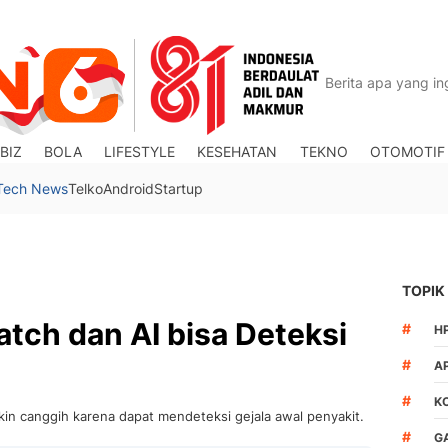
BIZ
BOLA
LIFESTYLE
KESEHATAN
TEKNO
OTOMOTIF
Tech News
Telko
Android
Startup
TOPIK
tch dan AI bisa Deteksi
#
H
#
A
#
K
kin canggih karena dapat mendeteksi gejala awal penyakit.
#
G