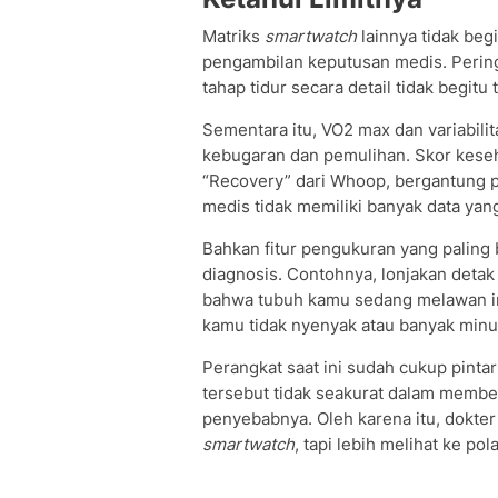
Matriks
smartwatch
lainnya tidak beg
pengambilan keputusan medis. Peringa
tahap tidur secara detail tidak begitu
Sementara itu, VO2 max dan variabili
kebugaran dan pemulihan. Skor keseha
“Recovery” dari Whoop, bergantung pa
medis tidak memiliki banyak data yan
Bahkan fitur pengukuran yang paling b
diagnosis. Contohnya, lonjakan detak 
bahwa tubuh kamu sedang melawan inf
kamu tidak nyenyak atau banyak minum
Perangkat saat ini sudah cukup pint
tersebut tidak seakurat dalam membe
penyebabnya. Oleh karena itu, dokter
smartwatch
, tapi lebih melihat ke p