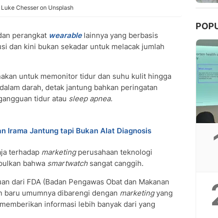
by Luke Chesser on Unsplash
POP
an perangkat
wearable
lainnya yang berbasis
usi dan kini bukan sekadar untuk melacak jumlah
akan untuk memonitor tidur dan suhu kulit hingga
dalam darah, detak jantung bahkan peringatan
gangguan tidur atau
sleep apnea.
 Irama Jantung tapi Bukan Alat Diagnosis
aja terhadap
marketing
perusahaan teknologi
mpulkan bahwa
smartwatch
sangat canggih.
uan dari FDA (Badan Pengawas Obat dan Makanan
tan baru umumnya dibarengi dengan
marketing
yang
memberikan informasi lebih banyak dari yang