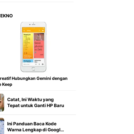
Berita Daerah Dan Peri
Terbaru
Global
TEKNO
Berita Internasional, Sa
Inspiratif, Unik, Dan M
Hot
Hot Liputan6.com Menya
Dan Terbaru
Islami
Berita & Kajian Islami
Hikmah - Liputan6
Citizen6
reatif Hubungkan Gemini dengan
Berita Citizen6 - Medi
e Keep
Liputan6.com
Opini
Catat, Ini Waktu yang
Opini Liputan6: Analis
Tepat untuk Ganti HP Baru
Pandang Dan Perspekti
Feeds
Ini Panduan Baca Kode
Feeds Liputan6: Kumpul
Warna Lengkap di Googl…
Terbaru Harian