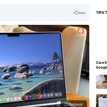
TIPS 
Share
Copy Link
Cara K
Googl
Perbesar