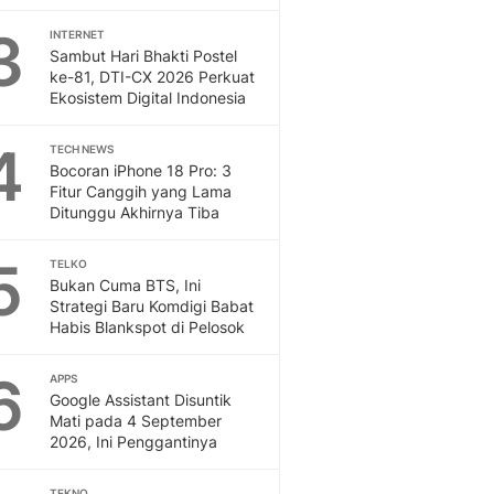
3
INTERNET
Sambut Hari Bhakti Postel
ke-81, DTI-CX 2026 Perkuat
Ekosistem Digital Indonesia
4
TECH NEWS
Bocoran iPhone 18 Pro: 3
Fitur Canggih yang Lama
Ditunggu Akhirnya Tiba
5
TELKO
Bukan Cuma BTS, Ini
Strategi Baru Komdigi Babat
Habis Blankspot di Pelosok
6
APPS
Google Assistant Disuntik
Mati pada 4 September
2026, Ini Penggantinya
TEKNO