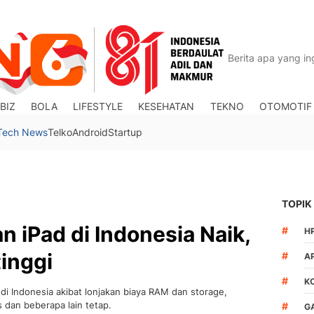
BIZ
BOLA
LIFESTYLE
KESEHATAN
TEKNO
OTOMOTIF
Tech News
Telko
Android
Startup
TOPIK
 iPad di Indonesia Naik,
#
H
inggi
#
A
#
K
i Indonesia akibat lonjakan biaya RAM dan storage,
s dan beberapa lain tetap.
#
G