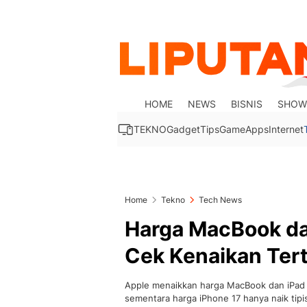
HOME
NEWS
BISNIS
SHOW
TEKNO
Gadget
Tips
Game
Apps
Internet
Home
Tekno
Tech News
Harga MacBook dan
Cek Kenaikan Tert
Apple menaikkan harga MacBook dan iPad d
sementara harga iPhone 17 hanya naik tipi