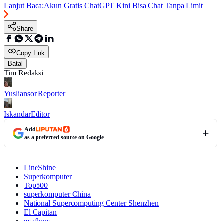
Lanjut Baca:
Akun Gratis ChatGPT Kini Bisa Chat Tanpa Limit
Share
Copy Link
Batal
Tim Redaksi
Yuslianson
Reporter
Iskandar
Editor
Add
as a preferred source on Google
LineShine
Superkomputer
Top500
superkomputer China
National Supercomputing Center Shenzhen
El Capitan
exaflops