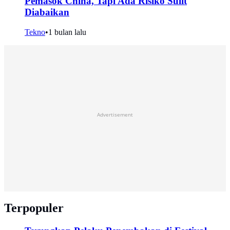
Pemasok China, Tapi Ada Risiko Sulit
Diabaikan
Tekno
•
1 bulan lalu
Advertisement
Terpopuler