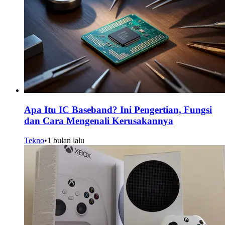
Apa Itu IC Baseband? Ini Pengertian, Fungsi
dan Cara Mengenali Kerusakannya
Tekno
•
1 bulan lalu