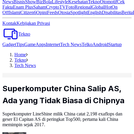
News
Bisnis
ShowBiz
Bola
Lifestyle
Kesehatan
Tekno
Otomotif
Cek
Fakta
Enam Plus
Saham
Crypto
TV
Foto
Regional
Global
Hot
On
Off
Islami
Citizen6
Opini
Feeds
Otosia
Spotlight
English
Disabilitas
Berita
Kontak
Kebijakan Privasi
Tekno
Gadget
Tips
Game
Apps
Internet
Tech News
Telko
Android
Startup
Home
Tekno
Tech News
Superkomputer China Salip AS,
Ada yang Tidak Biasa di Chipnya
Superkomputer LineShine milik China catat 2,198 exaflops dan
geser El Capitan AS di peringkat Top500, pertama kali China
memimpin sejak 2017.