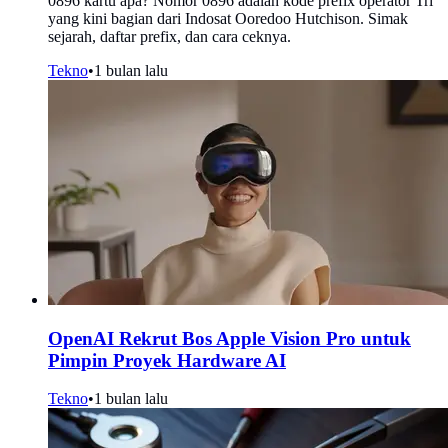
0896 kartu apa? Nomor 0896 adalah kode prefix operator Tri
yang kini bagian dari Indosat Ooredoo Hutchison. Simak
sejarah, daftar prefix, dan cara ceknya.
Tekno
•
1 bulan lalu
OpenAI Rekrut Bos Apple Vision Pro untuk
Pimpin Proyek Hardware AI
Tekno
•
1 bulan lalu