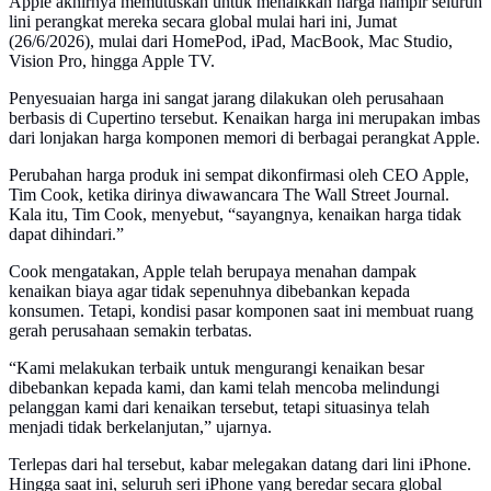
Apple akhirnya memutuskan untuk menaikkan harga hampir seluruh
lini perangkat mereka secara global mulai hari ini, Jumat
(26/6/2026), mulai dari HomePod, iPad, MacBook, Mac Studio,
Vision Pro, hingga Apple TV.
Penyesuaian harga ini sangat jarang dilakukan oleh perusahaan
berbasis di Cupertino tersebut. Kenaikan harga ini merupakan imbas
dari lonjakan harga komponen memori di berbagai perangkat Apple.
Perubahan harga produk ini sempat dikonfirmasi oleh CEO Apple,
Tim Cook, ketika dirinya diwawancara The Wall Street Journal.
Kala itu, Tim Cook, menyebut, “sayangnya, kenaikan harga tidak
dapat dihindari.”
Cook mengatakan, Apple telah berupaya menahan dampak
kenaikan biaya agar tidak sepenuhnya dibebankan kepada
konsumen. Tetapi, kondisi pasar komponen saat ini membuat ruang
gerah perusahaan semakin terbatas.
“Kami melakukan terbaik untuk mengurangi kenaikan besar
dibebankan kepada kami, dan kami telah mencoba melindungi
pelanggan kami dari kenaikan tersebut, tetapi situasinya telah
menjadi tidak berkelanjutan,” ujarnya.
Terlepas dari hal tersebut, kabar melegakan datang dari lini iPhone.
Hingga saat ini, seluruh seri iPhone yang beredar secara global