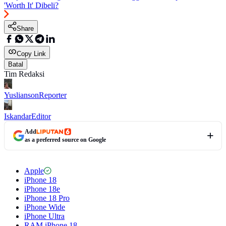
'Worth It' Dibeli?
Share
Copy Link
Batal
Tim Redaksi
Yuslianson
Reporter
Iskandar
Editor
Add
as a preferred source on Google
Apple
iPhone 18
iPhone 18e
iPhone 18 Pro
iPhone Wide
iPhone Ultra
RAM iPhone 18