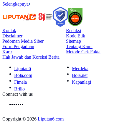
Selengkapnya
Kontak
Redaksi
Disclaimer
Kode Etik
Pedoman Media Siber
Sitemap
Form Pengaduan
Tentang Kami
Karir
Metode Cek Fakta
Hak Jawab dan Koreksi Berita
Liputan6
Merdeka
Bola.com
Bola.net
Fimela
Kapanlagi
Brilio
Connect with us
Copyright © 2026
Liputan6.com