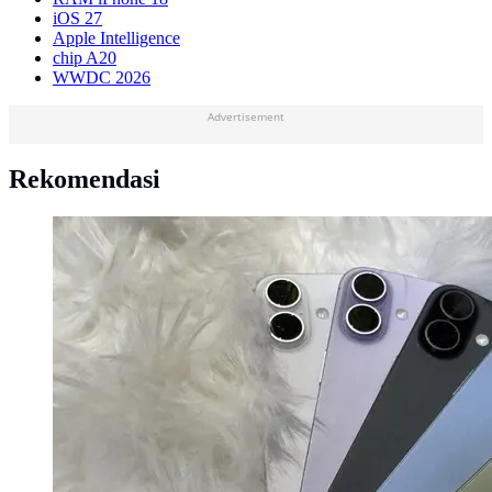
iOS 27
Apple Intelligence
chip A20
WWDC 2026
Advertisement
Rekomendasi