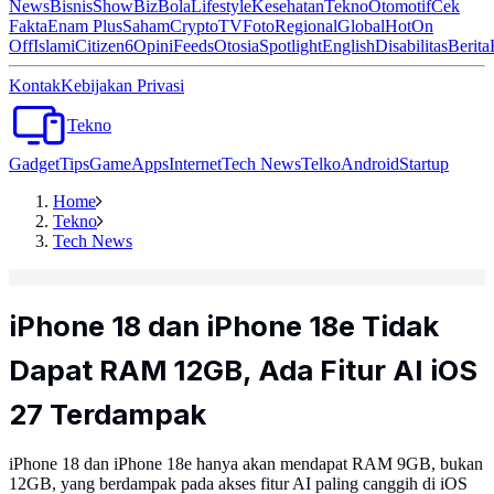
News
Bisnis
ShowBiz
Bola
Lifestyle
Kesehatan
Tekno
Otomotif
Cek
Fakta
Enam Plus
Saham
Crypto
TV
Foto
Regional
Global
Hot
On
Off
Islami
Citizen6
Opini
Feeds
Otosia
Spotlight
English
Disabilitas
Berita
Kontak
Kebijakan Privasi
Tekno
Gadget
Tips
Game
Apps
Internet
Tech News
Telko
Android
Startup
Home
Tekno
Tech News
iPhone 18 dan iPhone 18e Tidak
Dapat RAM 12GB, Ada Fitur AI iOS
27 Terdampak
iPhone 18 dan iPhone 18e hanya akan mendapat RAM 9GB, bukan
12GB, yang berdampak pada akses fitur AI paling canggih di iOS