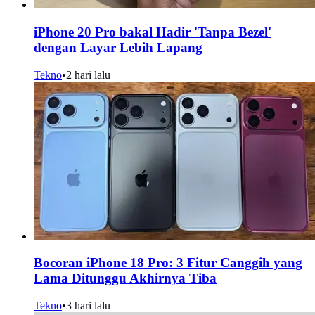
iPhone 20 Pro bakal Hadir 'Tanpa Bezel'
dengan Layar Lebih Lapang
Tekno
•
2 hari lalu
Bocoran iPhone 18 Pro: 3 Fitur Canggih yang
Lama Ditunggu Akhirnya Tiba
Tekno
•
3 hari lalu