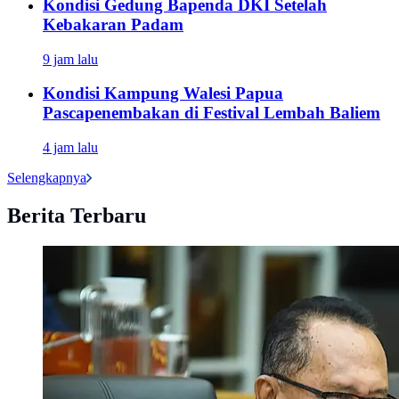
Kondisi Gedung Bapenda DKI Setelah
Kebakaran Padam
9 jam lalu
Kondisi Kampung Walesi Papua
Pascapenembakan di Festival Lembah Baliem
4 jam lalu
Selengkapnya
Berita Terbaru