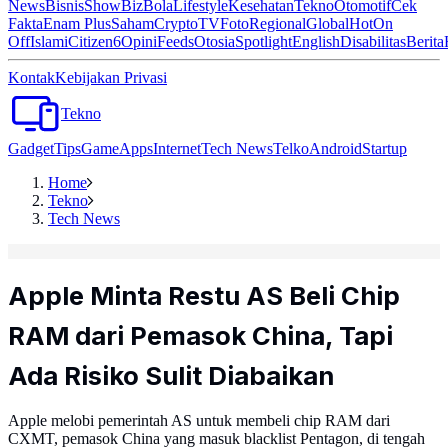
News
Bisnis
ShowBiz
Bola
Lifestyle
Kesehatan
Tekno
Otomotif
Cek
Fakta
Enam Plus
Saham
Crypto
TV
Foto
Regional
Global
Hot
On
Off
Islami
Citizen6
Opini
Feeds
Otosia
Spotlight
English
Disabilitas
Berita
Kontak
Kebijakan Privasi
Tekno
Gadget
Tips
Game
Apps
Internet
Tech News
Telko
Android
Startup
Home
Tekno
Tech News
Apple Minta Restu AS Beli Chip
RAM dari Pemasok China, Tapi
Ada Risiko Sulit Diabaikan
Apple melobi pemerintah AS untuk membeli chip RAM dari
CXMT, pemasok China yang masuk blacklist Pentagon, di tengah