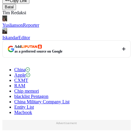
Copy Link
Batal
Tim Redaksi
Yuslianson
Reporter
Iskandar
Editor
Add
as a preferred source on Google
China
Apple
CXMT
RAM
Chip memori
blacklist Pentagon
China Military Company List
Entity List
Macbook
Advertisement