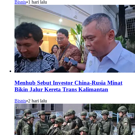
Bisnis
•
1 hari lalu
Menhub Sebut Investor China-Rusia Minat
Bikin Jalur Kereta Trans Kalimantan
Bisnis
•
2 hari lalu