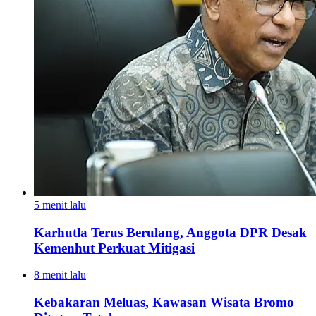
5 menit lalu
Karhutla Terus Berulang, Anggota DPR Desak
Kemenhut Perkuat Mitigasi
8 menit lalu
Kebakaran Meluas, Kawasan Wisata Bromo