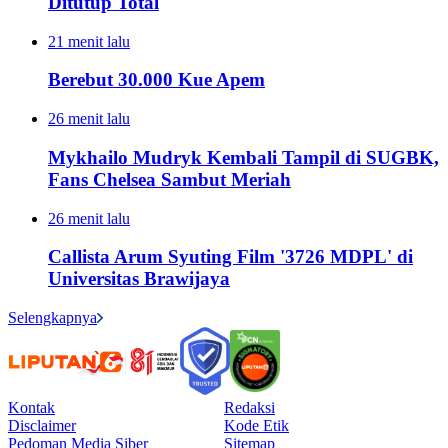
Ditutup Total
21 menit lalu
Berebut 30.000 Kue Apem
26 menit lalu
Mykhailo Mudryk Kembali Tampil di SUGBK,
Fans Chelsea Sambut Meriah
26 menit lalu
Callista Arum Syuting Film '3726 MDPL' di
Universitas Brawijaya
Selengkapnya
Kontak
Redaksi
Disclaimer
Kode Etik
Pedoman Media Siber
Sitemap