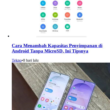
Cara Menambah Kapasitas Penyimpanan di
Android Tanpa MicroSD, Ini Tipsnya
Tekno
•
8 hari lalu