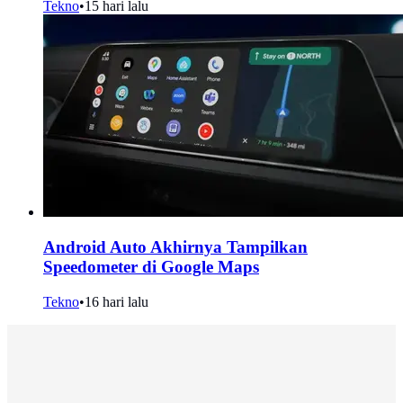
Tekno
•
15 hari lalu
Android Auto Akhirnya Tampilkan
Speedometer di Google Maps
Tekno
•
16 hari lalu