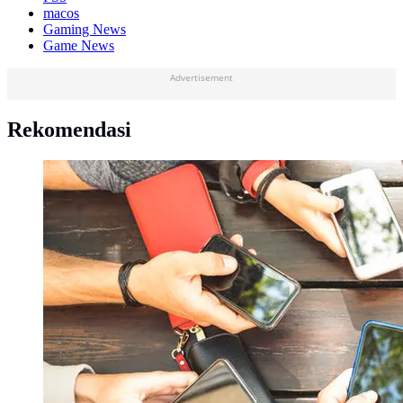
macos
Gaming News
Game News
Advertisement
Rekomendasi