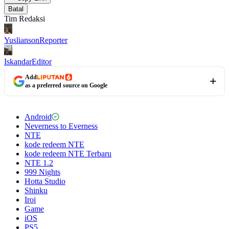
Batal
Tim Redaksi
Yuslianson
Reporter
Iskandar
Editor
Add
as a preferred source on Google
Android
Neverness to Everness
NTE
kode redeem NTE
kode redeem NTE Terbaru
NTE 1.2
999 Nights
Hotta Studio
Shinku
Iroi
Game
iOS
PS5