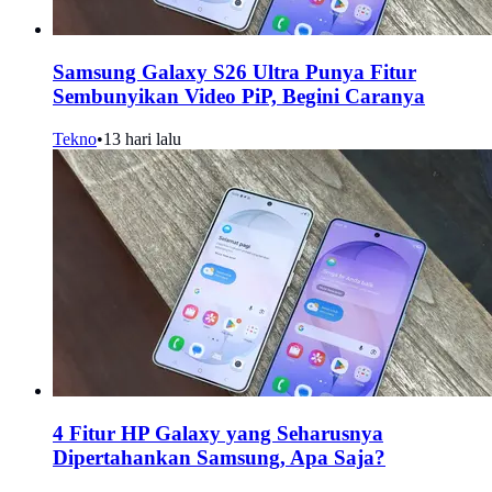
Samsung Galaxy S26 Ultra Punya Fitur
Sembunyikan Video PiP, Begini Caranya
Tekno
•
13 hari lalu
4 Fitur HP Galaxy yang Seharusnya
Dipertahankan Samsung, Apa Saja?