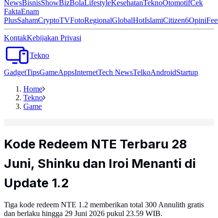
News
Bisnis
ShowBiz
Bola
Lifestyle
Kesehatan
Tekno
Otomotif
Cek
Fakta
Enam
Plus
Saham
Crypto
TV
Foto
Regional
Global
Hot
Islami
Citizen6
Opini
Fee
Kontak
Kebijakan Privasi
Tekno
Gadget
Tips
Game
Apps
Internet
Tech News
Telko
Android
Startup
Home
Tekno
Game
Kode Redeem NTE Terbaru 28
Juni, Shinku dan Iroi Menanti di
Update 1.2
Tiga kode redeem NTE 1.2 memberikan total 300 Annulith gratis
dan berlaku hingga 29 Juni 2026 pukul 23.59 WIB.