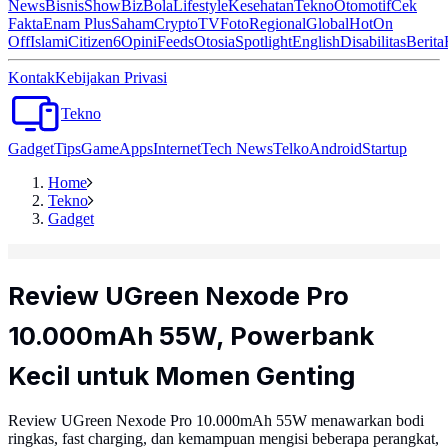
News
Bisnis
ShowBiz
Bola
Lifestyle
Kesehatan
Tekno
Otomotif
Cek
Fakta
Enam Plus
Saham
Crypto
TV
Foto
Regional
Global
Hot
On
Off
Islami
Citizen6
Opini
Feeds
Otosia
Spotlight
English
Disabilitas
Berita
Kontak
Kebijakan Privasi
Tekno
Gadget
Tips
Game
Apps
Internet
Tech News
Telko
Android
Startup
Home
Tekno
Gadget
Review UGreen Nexode Pro
10.000mAh 55W, Powerbank
Kecil untuk Momen Genting
Review UGreen Nexode Pro 10.000mAh 55W menawarkan bodi
ringkas, fast charging, dan kemampuan mengisi beberapa perangkat,