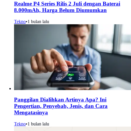
Realme P4 Series Rilis 2 Juli dengan Baterai
8.000mAh, Harga Belum Diumumkan
Tekno
•
1 bulan lalu
Panggilan Dialihkan Artinya Apa? Ini
Pengertian, Penyebab, Jenis, dan Cara
Mengatasinya
Tekno
•
1 bulan lalu