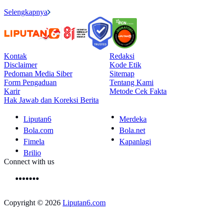
Selengkapnya
Kontak
Redaksi
Disclaimer
Kode Etik
Pedoman Media Siber
Sitemap
Form Pengaduan
Tentang Kami
Karir
Metode Cek Fakta
Hak Jawab dan Koreksi Berita
Liputan6
Merdeka
Bola.com
Bola.net
Fimela
Kapanlagi
Brilio
Connect with us
Copyright © 2026
Liputan6.com