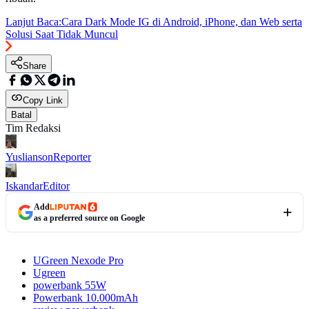
Lanjut Baca:
Cara Dark Mode IG di Android, iPhone, dan Web serta
Solusi Saat Tidak Muncul
Share
Copy Link
Batal
Tim Redaksi
Yuslianson
Reporter
Iskandar
Editor
Add
as a preferred source on Google
UGreen Nexode Pro
Ugreen
powerbank 55W
Powerbank 10.000mAh