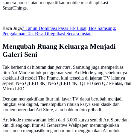
kamera ponsel atau mengaktifkan mobile mic di aplikasi
SmartThings.
Baca Juga
7 Tahun Dominasi Pasar HP Lipat, Bos Samsung:
Pengalaman Tak Bisa Direplikasi Secara Instan
Mengubah Ruang Keluarga Menjadi
Galeri Seni
Tak berhenti di hiburan dan
pet care
, Samsung juga memperluas
fitur Art Mode untuk penggemar seni. Art Mode yang sebelumnya
eksklusif di model The Frame, kini tersedia di jajaran TV lainnya
seperti Neo QLED 8K, Neo QLED 4K, QLED seri Q7 ke atas, dan
Micro LED.
Dengan mengaktifkan fitur ini, layar TV dapat berubah menjadi
bingkai seni digital, menampilkan ribuan karya seni klasik dan
kontemporer dari Art Store, atau bahkan foto pribadi.
Art Mode menawarkan lebih dari 3.000 karya seni di Art Store dan
kini dilengkapi fitur AI Generative Wallpaper, memungkinkan
konsumen menghasilkan gambar unik menggunakan AI untuk