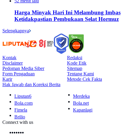
52 menit lalu
Harga Minyak Hari Ini Melambung Imbas
Ketidakpastian Pembukaan Selat Hormuz
Selengkapnya
Kontak
Redaksi
Disclaimer
Kode Etik
Pedoman Media Siber
Sitemap
Form Pengaduan
Tentang Kami
Karir
Metode Cek Fakta
Hak Jawab dan Koreksi Berita
Liputan6
Merdeka
Bola.com
Bola.net
Fimela
Kapanlagi
Brilio
Connect with us