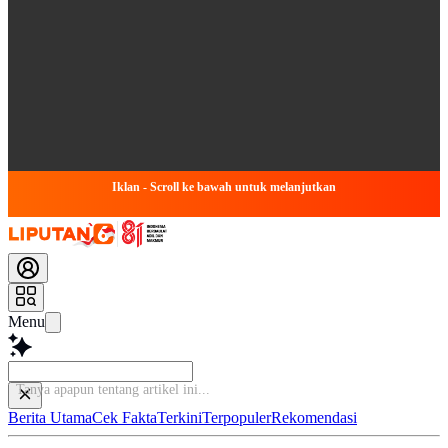
Iklan - Scroll ke bawah untuk melanjutkan
Menu
Tanya apapun tentan
Berita Utama
Cek Fakta
Terkini
Terpopuler
Rekomendasi