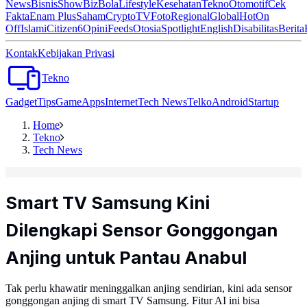
News
Bisnis
ShowBiz
Bola
Lifestyle
Kesehatan
Tekno
Otomotif
Cek
Fakta
Enam Plus
Saham
Crypto
TV
Foto
Regional
Global
Hot
On
Off
Islami
Citizen6
Opini
Feeds
Otosia
Spotlight
English
Disabilitas
Berita
Kontak
Kebijakan Privasi
Tekno
Gadget
Tips
Game
Apps
Internet
Tech News
Telko
Android
Startup
Home
Tekno
Tech News
Smart TV Samsung Kini
Dilengkapi Sensor Gonggongan
Anjing untuk Pantau Anabul
Tak perlu khawatir meninggalkan anjing sendirian, kini ada sensor
gonggongan anjing di smart TV Samsung. Fitur AI ini bisa