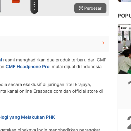
Perbesar
POP
l
resmi menghadirkan dua produk terbaru dari CMF
dio Imersif dengan ANC
an
CMF Headphone Pro
, mulai dijual di Indonesia
a secara eksklusif di jaringan ritel Erajaya,
ta kanal online Eraspace.com dan official store di
ologi yang Melakukan PHK
engatakan pihaknya ingin menghadirkan perangkat