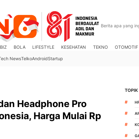
BIZ
BOLA
LIFESTYLE
KESEHATAN
TEKNO
OTOMOTIF
Tech News
Telko
Android
Startup
TOPIK
dan Headphone Pro
#
H
donesia, Harga Mulai Rp
#
A
#
K
#
G