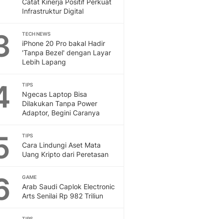
Catat Kinerja Positif Perkuat
Sport
Infrastruktur Digital
Berita Bola Terkini, Ja
Klasemen, Hasil Liga
3
TECH NEWS
iPhone 20 Pro bakal Hadir
'Tanpa Bezel' dengan Layar
Lebih Lapang
4
TIPS
Ngecas Laptop Bisa
Dilakukan Tanpa Power
Adaptor, Begini Caranya
5
TIPS
Cara Lindungi Aset Mata
Uang Kripto dari Peretasan
6
GAME
Arab Saudi Caplok Electronic
Arts Senilai Rp 982 Triliun
TIPS