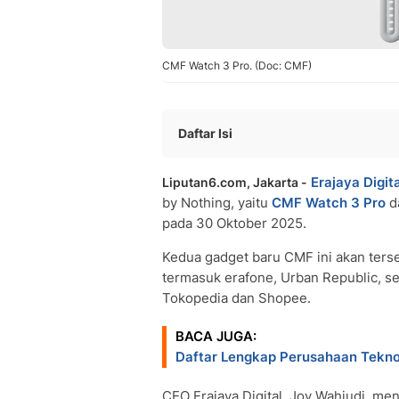
CMF Watch 3 Pro. (Doc: CMF)
Daftar Isi
CMF Watch 3 Pro
Erajaya Digita
Liputan6.com, Jakarta -
CMF Headphones Pro: Pengalaman Au
by Nothing, yaitu
CMF Watch 3 Pro
d
Ketersediaan di Ritel Erajaya Digital
pada 30 Oktober 2025.
Nothing Ear (3) Rilis di Indonesia
Fitur di Nothing Ear (3)
Kedua gadget baru CMF ini akan tersedi
termasuk erafone, Urban Republic, ser
Tokopedia dan Shopee.
BACA JUGA:
Daftar Lengkap Perusahaan Tekn
CEO Erajaya Digital, Joy Wahjudi, m