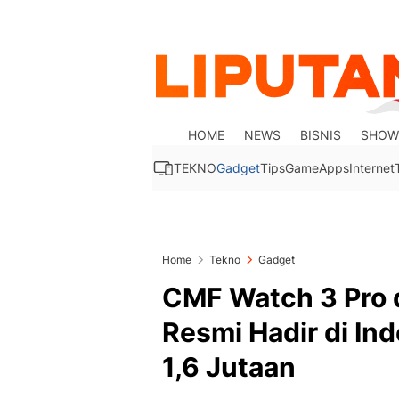
HOME
NEWS
BISNIS
SHOW
TEKNO
Gadget
Tips
Game
Apps
Internet
Home
Tekno
Gadget
CMF Watch 3 Pro 
Resmi Hadir di In
1,6 Jutaan