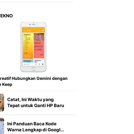
Berita Daerah Dan Peri
Terbaru
Global
TEKNO
Berita Internasional, Sa
Inspiratif, Unik, Dan M
Hot
Hot Liputan6.com Menya
Dan Terbaru
On Off
On Off Liputan6: Sinop
& Berita Bisnis Digital
Islami
reatif Hubungkan Gemini dengan
Berita & Kajian Islami
e Keep
Hikmah - Liputan6
Citizen6
Catat, Ini Waktu yang
Berita Citizen6 - Medi
Tepat untuk Ganti HP Baru
Liputan6.com
Opini
Ini Panduan Baca Kode
Opini Liputan6: Analis
Warna Lengkap di Googl…
Pandang Dan Perspekti