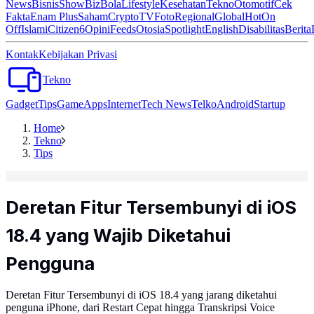
News
Bisnis
ShowBiz
Bola
Lifestyle
Kesehatan
Tekno
Otomotif
Cek
Fakta
Enam Plus
Saham
Crypto
TV
Foto
Regional
Global
Hot
On
Off
Islami
Citizen6
Opini
Feeds
Otosia
Spotlight
English
Disabilitas
Berita
Kontak
Kebijakan Privasi
Tekno
Gadget
Tips
Game
Apps
Internet
Tech News
Telko
Android
Startup
Home
Tekno
Tips
Deretan Fitur Tersembunyi di iOS
18.4 yang Wajib Diketahui
Pengguna
Deretan Fitur Tersembunyi di iOS 18.4 yang jarang diketahui
penguna iPhone, dari Restart Cepat hingga Transkripsi Voice