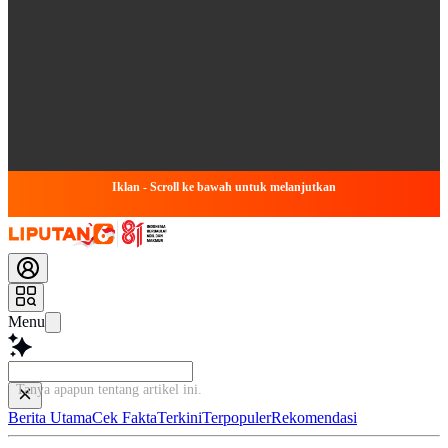
Iklan - Scroll ke bawah untuk melanjutkan
Menu
Tanya apapun tentang artikel ini...
Berita Utama
Cek Fakta
Terkini
Terpopuler
Rekomendasi