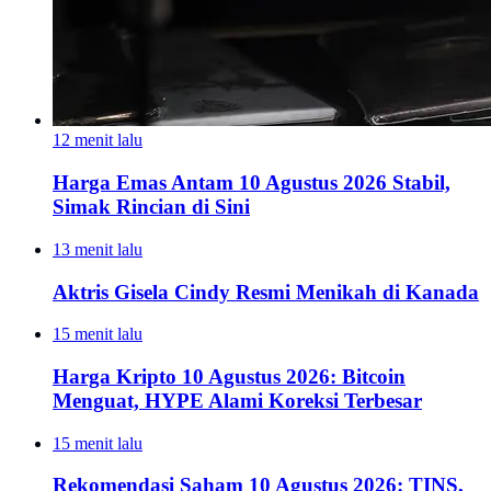
12 menit lalu
Harga Emas Antam 10 Agustus 2026 Stabil,
Simak Rincian di Sini
13 menit lalu
Aktris Gisela Cindy Resmi Menikah di Kanada
15 menit lalu
Harga Kripto 10 Agustus 2026: Bitcoin
Menguat, HYPE Alami Koreksi Terbesar
15 menit lalu
Rekomendasi Saham 10 Agustus 2026: TINS,