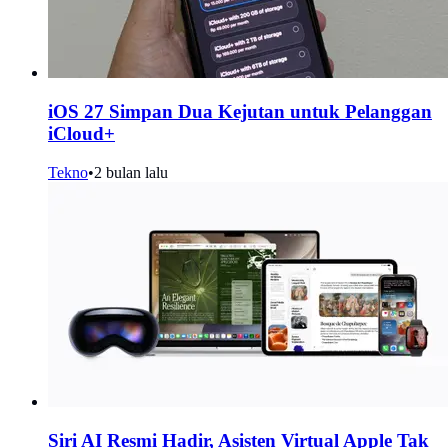
iOS 27 Simpan Dua Kejutan untuk Pelanggan
iCloud+
Tekno
•
2 bulan lalu
Siri AI Resmi Hadir, Asisten Virtual Apple Tak