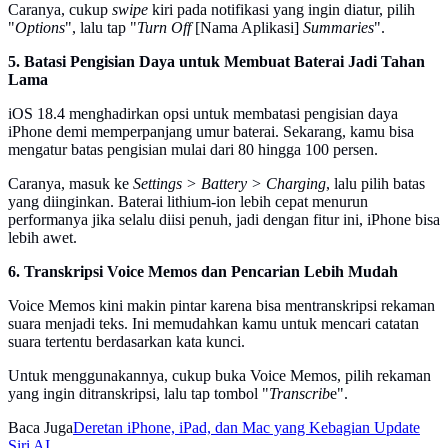
Caranya, cukup
swipe
kiri pada notifikasi yang ingin diatur, pilih
"
Options
", lalu tap "
Turn Off
[Nama Aplikasi]
Summaries
".
5. Batasi Pengisian Daya untuk Membuat Baterai Jadi Tahan
Lama
iOS 18.4 menghadirkan opsi untuk membatasi pengisian daya
iPhone demi memperpanjang umur baterai. Sekarang, kamu bisa
mengatur batas pengisian mulai dari 80 hingga 100 persen.
Caranya, masuk ke
Settings > Battery > Charging
, lalu pilih batas
yang diinginkan. Baterai lithium-ion lebih cepat menurun
performanya jika selalu diisi penuh, jadi dengan fitur ini, iPhone bisa
lebih awet.
6. Transkripsi Voice Memos dan Pencarian Lebih Mudah
Voice Memos kini makin pintar karena bisa mentranskripsi rekaman
suara menjadi teks. Ini memudahkan kamu untuk mencari catatan
suara tertentu berdasarkan kata kunci.
Untuk menggunakannya, cukup buka Voice Memos, pilih rekaman
yang ingin ditranskripsi, lalu tap tombol "
Transcrib
e".
Baca Juga
Deretan iPhone, iPad, dan Mac yang Kebagian Update
Siri AI