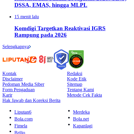
DSSA, EMAS, hingga MLPL
15 menit lalu
Komdigi Targetkan Reaktivasi IGRS
Rampung pada 2026
Selengkapnya
Kontak
Redaksi
Disclaimer
Kode Etik
Pedoman Media Siber
Sitemap
Form Pengaduan
Tentang Kami
Karir
Metode Cek Fakta
Hak Jawab dan Koreksi Berita
Liputan6
Merdeka
Bola.com
Bola.net
Fimela
Kapanlagi
Brilio