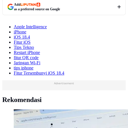
Add
as a preferred source on Google
Apple Intelligence
iPhone
iOS 18.4
Fitur iOS
Tips Tekno
Restart iPhone
fitur QR code
Jaringan Wi-Fi
tips iphone
Fitur Tersembunyi iOS 18.4
Advertisement
Rekomendasi