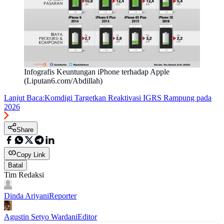
Infografis Keuntungan iPhone terhadap Apple
(Liputan6.com/Abdillah)
Lanjut Baca:
Komdigi Targetkan Reaktivasi IGRS Rampung pada
2026
Share
Copy Link
Batal
Tim Redaksi
Dinda Ariyani
Reporter
Agustin Setyo Wardani
Editor