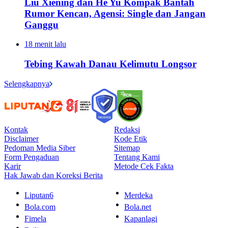
Liu Xiening dan He Yu Kompak Bantah
Rumor Kencan, Agensi: Single dan Jangan
Ganggu
18 menit lalu
Tebing Kawah Danau Kelimutu Longsor
Selengkapnya
Kontak
Redaksi
Disclaimer
Kode Etik
Pedoman Media Siber
Sitemap
Form Pengaduan
Tentang Kami
Karir
Metode Cek Fakta
Hak Jawab dan Koreksi Berita
Liputan6
Merdeka
Bola.com
Bola.net
Fimela
Kapanlagi