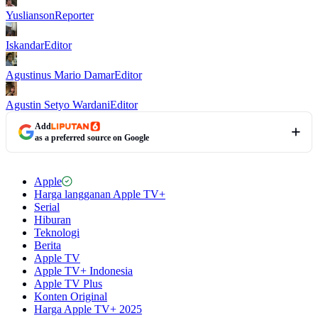
Yuslianson
Reporter
Iskandar
Editor
Agustinus Mario Damar
Editor
Agustin Setyo Wardani
Editor
Add
as a preferred source on Google
Apple
Harga langganan Apple TV+
Serial
Hiburan
Teknologi
Berita
Apple TV
Apple TV+ Indonesia
Apple TV Plus
Konten Original
Harga Apple TV+ 2025