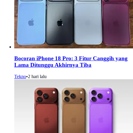
Bocoran iPhone 18 Pro: 3 Fitur Canggih yang
Lama Ditunggu Akhirnya Tiba
Tekno
•
2 hari lalu