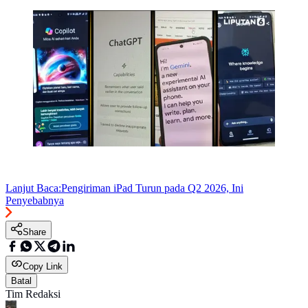
Banner Infografis 4 Rekomendasi Chatbot AI Terbaik.
(Liputan6.com/Gotri/Abdillah)
Lanjut Baca:
Pengiriman iPad Turun pada Q2 2026, Ini
Penyebabnya
Share
Copy Link
Batal
Tim Redaksi