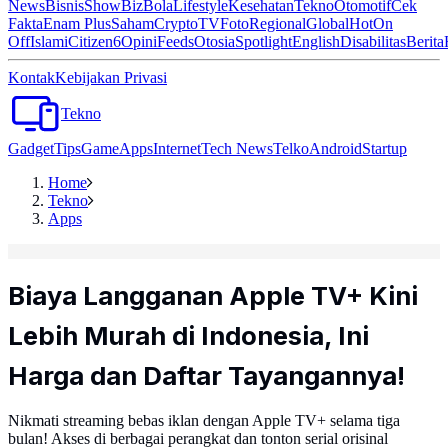
News
Bisnis
ShowBiz
Bola
Lifestyle
Kesehatan
Tekno
Otomotif
Cek
Fakta
Enam Plus
Saham
Crypto
TV
Foto
Regional
Global
Hot
On
Off
Islami
Citizen6
Opini
Feeds
Otosia
Spotlight
English
Disabilitas
Berita
Kontak
Kebijakan Privasi
Tekno
Gadget
Tips
Game
Apps
Internet
Tech News
Telko
Android
Startup
Home
Tekno
Apps
Biaya Langganan Apple TV+ Kini
Lebih Murah di Indonesia, Ini
Harga dan Daftar Tayangannya!
Nikmati streaming bebas iklan dengan Apple TV+ selama tiga
bulan! Akses di berbagai perangkat dan tonton serial orisinal