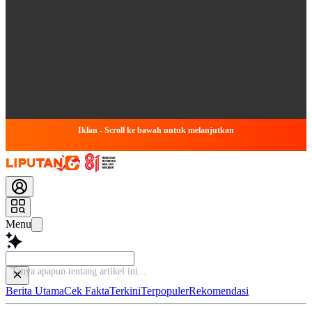
Iklan - Scroll ke bawah untuk melanjutkan
Menu
Tanya apap
Berita Utama
Cek Fakta
Terkini
Terpopuler
Rekomendasi