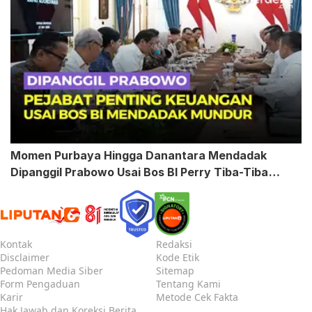
Momen Purbaya Hingga Danantara Mendadak
Dipanggil Prabowo Usai Bos BI Perry Tiba-Tiba
Mundur
Kontak
Redaksi
Disclaimer
Kode Etik
Pedoman Media Siber
Sitemap
Form Pengaduan
Tentang Kami
Karir
Metode Cek Fakta
Hak Jawab dan Koreksi Berita