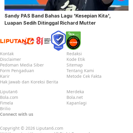
Sandy PAS Band Bahas Lagu 'Kesepian Kita',
Luapan Sedih Ditinggal Richard Mutter
Kontak
Redaksi
Disclaimer
Kode Etik
Pedoman Media Siber
Sitemap
Form Pengaduan
Tentang Kami
Karir
Metode Cek Fakta
Hak Jawab dan Koreksi Berita
Liputan6
Merdeka
Bola.com
Bola.net
Fimela
Kapanlagi
Brilio
Connect with us
Copyright © 2026
Liputan6.com