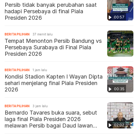
Persib tidak banyak perubahan saat
hadapi Persebaya di final Piala
Presiden 2026
00:57
BERITA PILIHAN
37 menit lalu
Tempat Menonton Persib Bandung vs
Persebaya Surabaya di Final Piala
Presiden 2026
BERITA PILIHAN
1 jam lalu
Kondisi Stadion Kapten I Wayan Dipta
sehari menjelang final Piala Presiden
2026
00:35
BERITA PILIHAN
3 jam lalu
Bernardo Tavares buka suara, sebut
laga final Piala Presiden 2026
melawan Persib bagai Daud lawan
02:02
Goliat