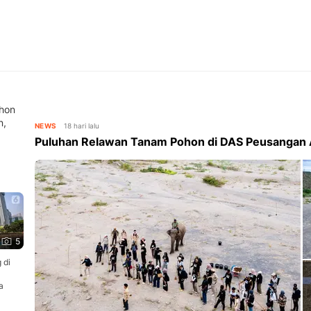
hon
n,
NEWS
18 hari lalu
Puluhan Relawan Tanam Pohon di DAS Peusangan
5
 di
a