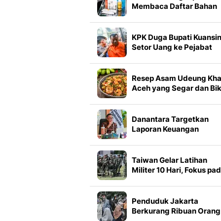
Membaca Daftar Bahan
Skincare untuk Kulai Kuli
Sehat
KPK Duga Bupati Kuansi
Setor Uang ke Pejabat
Kemenhut
Resep Asam Udeung Kh
Aceh yang Segar dan Bik
Nagih
Danantara Targetkan
Laporan Keuangan
Rampung dalam 2 Bulan
Taiwan Gelar Latihan
Militer 10 Hari, Fokus pa
Ancaman China
Penduduk Jakarta
Berkurang Ribuan Orang
Ini Data Terbarunya