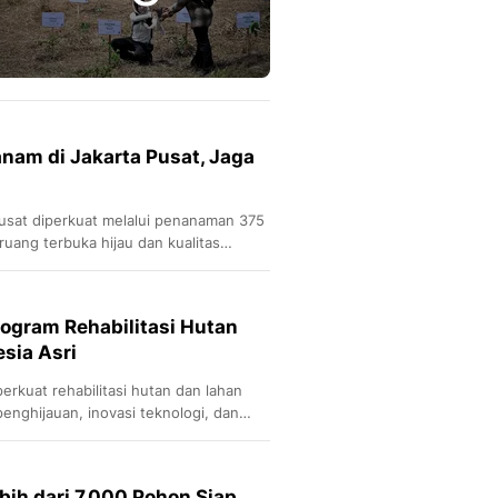
Sport
Berita Bola Terkini, Ja
Klasemen, Hasil Liga
anam di Jakarta Pusat, Jaga
Pusat diperkuat melalui penanaman 375
uang terbuka hijau dan kualitas
ogram Rehabilitasi Hutan
sia Asri
rkuat rehabilitasi hutan dan lahan
penghijauan, inovasi teknologi, dan
ebih dari 7.000 Pohon Siap