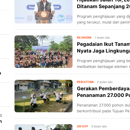
Ditanam Sepanjang 
Program penghijauan yang di
yang terukur, mulai dari peni
penambahan ruang terbuka hi
EKONOMI
1 bulan lalu
Pegadaian Ikut Tanam
Nyata Jaga Lingkung
Program penghijauan yang be
melibatkan berbagai elemen m
dunia usaha, komunitas, aka
b
PERISTIWA
2 bulan lalu
Gerakan Pemberdayaa
Penanaman 27.000 P
Penanaman 27.000 pohon duk
berkontribusi pada Tujuan P
:
n
ON OFF
3 bulan lalu