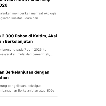
2026
jalankan memberikan manfaat ekologis
ngkatan kualitas udara dan
jau.
 2.000 Pohon di Kaltim, Aksi
an Berkelanjutan
rlangsung pada 7 Juni 2026 itu
asyarakat, mulai dari pemerintah,
demisi hingga
n Berkelanjutan dengan
ohon
ung penghijauan, sekaligus
embangunan Berkelanjutan atau SDGs.