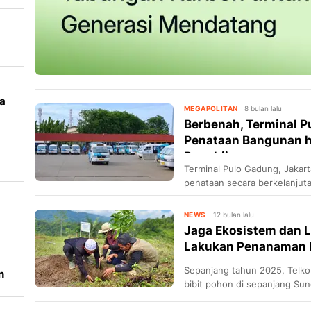
a
MEGAPOLITAN
8 bulan lalu
Berbenah, Terminal 
Penataan Bangunan h
Penghijau...
Terminal Pulo Gadung, Jakart
up
penataan secara berkelanjuta
infrastruktur, hingga penghij
NEWS
12 bulan lalu
Jaga Ekosistem dan 
Lakukan Penanaman Bi
Sepanjang tahun 2025, Telk
n
bibit pohon di sepanjang Sung
Gowa.