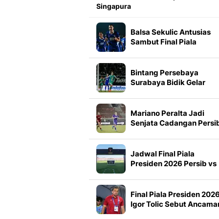
Singapura
Balsa Sekulic Antusias
Sambut Final Piala
Presiden 2026
Bintang Persebaya
Surabaya Bidik Gelar
Pertama Piala Presiden
2026
Mariano Peralta Jadi
Senjata Cadangan Persi
di Final Piala Presiden
2026
Jadwal Final Piala
Presiden 2026 Persib vs
Persebaya, Siaran
Langsung Televisi
Final Piala Presiden 2026
Igor Tolic Sebut Ancama
Terbesar Persebaya