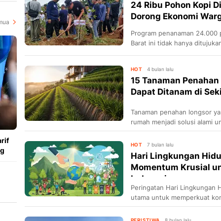
24 Ribu Pohon Kopi Di
Dorong Ekonomi War
mua
Program penanaman 24.000 p
Barat ini tidak hanya ditujuka
juga mendorong pemberdaya
HOT
4 bulan lalu
15 Tanaman Penahan 
Dapat Ditanam di Sek
...
Tanaman penahan longsor yang
rumah menjadi solusi alami u
sekaligus memperindah huni
rif
HOT
7 bulan lalu
ng
Hari Lingkungan Hidu
Momentum Krusial un
Indonesia
Peringatan Hari Lingkungan 
utama untuk memperkuat kom
menggerakkan aksi nyata di 
PERISTIWA
8 bulan lalu