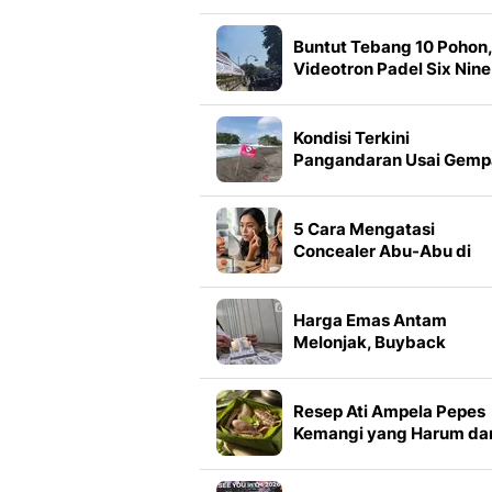
Buntut Tebang 10 Pohon,
Videotron Padel Six Nine
Bandung Disegel
Kondisi Terkini
Pangandaran Usai Gemp
5 Cara Mengatasi
Concealer Abu-Abu di
Bawah Mata agar Make
Terlihat Lebih Natural
Harga Emas Antam
Melonjak, Buyback
Melesat Rp 90.000 per
Gram
Resep Ati Ampela Pepes
Kemangi yang Harum da
Empuk