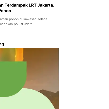
an Terdampak LRT Jakarta,
Pohon
naman pohon di kawasan Kelapa
menekan polusi udara.
ng