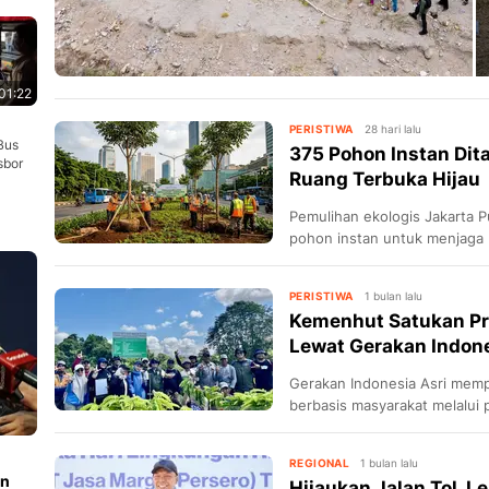
01:22
PERISTIWA
28 hari lalu
Bus
375 Pohon Instan Dit
sbor
Ruang Terbuka Hijau
Pemulihan ekologis Jakarta 
pohon instan untuk menjaga r
lingkungan kota.
PERISTIWA
1 bulan lalu
Kemenhut Satukan Pr
Lewat Gerakan Indone
Gerakan Indonesia Asri mempe
berbasis masyarakat melalui 
restorasi ekosistem.
REGIONAL
1 bulan lalu
an
Hijaukan Jalan Tol, L