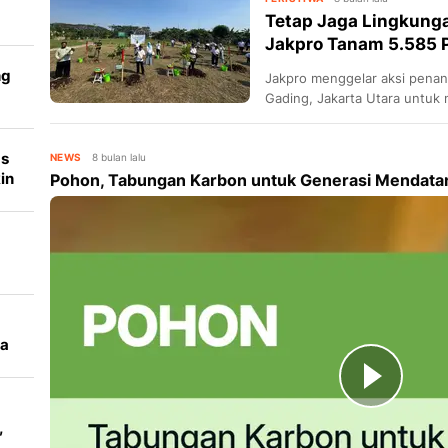
Tetap Jaga Lingkung
t
Jakpro Tanam 5.585 
ng
Jakpro menggelar aksi pena
Gading, Jakarta Utara untuk 
as
NEWS
8 bulan lalu
in
Pohon, Tabungan Karbon untuk Generasi Mendata
da
,