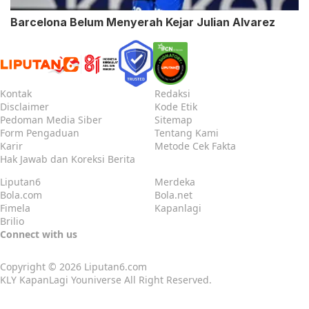
Barcelona Belum Menyerah Kejar Julian Alvarez
Kontak
Redaksi
Disclaimer
Kode Etik
Pedoman Media Siber
Sitemap
Form Pengaduan
Tentang Kami
Karir
Metode Cek Fakta
Hak Jawab dan Koreksi Berita
Liputan6
Merdeka
Bola.com
Bola.net
Fimela
Kapanlagi
Brilio
Connect with us
Copyright © 2026
Liputan6.com
KLY KapanLagi Youniverse All Right Reserved.