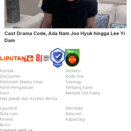
Cast Drama Code, Ada Nam Joo Hyuk hingga Lee Yi
Dam
Kontak
Redaksi
Disclaimer
Kode Etik
Pedoman Media Siber
Sitemap
Form Pengaduan
Tentang Kami
Karir
Metode Cek Fakta
Hak Jawab dan Koreksi Berita
Liputan6
Merdeka
Bola.com
Bola.net
Fimela
Kapanlagi
Brilio
Connect with us