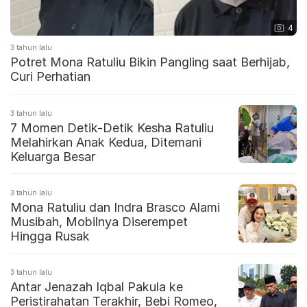
4
3 tahun lalu
Potret Mona Ratuliu Bikin Pangling saat Berhijab,
Curi Perhatian
3 tahun lalu
7 Momen Detik-Detik Kesha Ratuliu
Melahirkan Anak Kedua, Ditemani
Keluarga Besar
3 tahun lalu
Mona Ratuliu dan Indra Brasco Alami
Musibah, Mobilnya Diserempet
Hingga Rusak
3 tahun lalu
Antar Jenazah Iqbal Pakula ke
Peristirahatan Terakhir, Bebi Romeo,