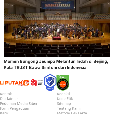
Momen Bungong Jeumpa Melantun Indah di Beijing,
Kala TRUST Bawa Simfoni dari Indonesia
Kontak
Redaksi
Disclaimer
Kode Etik
Pedoman Media Siber
Sitemap
Form Pengaduan
Tentang Kami
Karir
Metode Cek Fakta