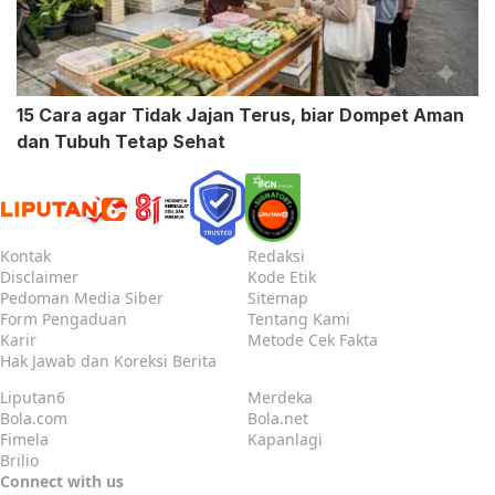
15 Cara agar Tidak Jajan Terus, biar Dompet Aman
dan Tubuh Tetap Sehat
Kontak
Redaksi
Disclaimer
Kode Etik
Pedoman Media Siber
Sitemap
Form Pengaduan
Tentang Kami
Karir
Metode Cek Fakta
Hak Jawab dan Koreksi Berita
Liputan6
Merdeka
Bola.com
Bola.net
Fimela
Kapanlagi
Brilio
Connect with us