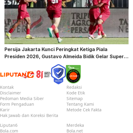
Persija Jakarta Kunci Peringkat Ketiga Piala
Presiden 2026, Gustavo Almeida Bidik Gelar Super
League
Kontak
Redaksi
Disclaimer
Kode Etik
Pedoman Media Siber
Sitemap
Form Pengaduan
Tentang Kami
Karir
Metode Cek Fakta
Hak Jawab dan Koreksi Berita
Liputan6
Merdeka
Bola.com
Bola.net