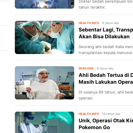
Dokter bedah perempuan kini
tahun terakhir.
i 8
HEALTH INFO
9 tahun lalu
Sebentar Lagi, Trans
Akan Bisa Dilakukan
Seorang ahli bedah Italia me
transplantasi kepala manusia
PERSONA
9 tahun lalu
Ahli Bedah Tertua di 
Masih Lakukan Opera
Di usianya 89 tahun, ahli be
operasi.
HEALTH INFO
10 tahun lalu
Unik, Operasi Otak Ki
Pokemon Go