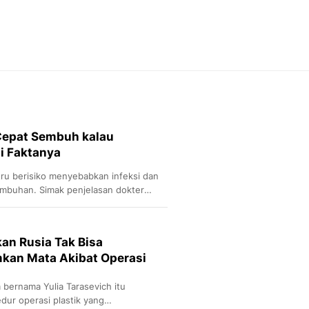
Feeds
Feeds Liputan6: Kumpul
Terbaru Harian
Otosia
Otosia
Spotlight
Berita Terkini, Kabar Te
Dan Dunia - Liputan6.
Cepat Sembuh kalau
English
ni Faktanya
Exploring Knowledge, T
En.Liputan6.com
tru berisiko menyebabkan infeksi dan
Disabilitas
buhan. Simak penjelasan dokter
Disabilitas Berita Terkini
Harian, Berita Terbaru,
Berita
an Rusia Tak Bisa
Berita Hari Ini Politik,
kan Mata Akibat Operasi
Health
Kabar Berita Terbaru D
 bernama Yulia Tarasevich itu
Diet, Herbal Terbaik
ur operasi plastik yang