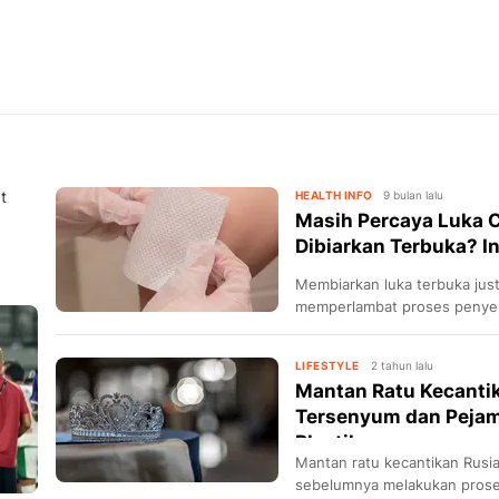
t
HEALTH INFO
9 bulan lalu
Masih Percaya Luka 
Dibiarkan Terbuka? I
Membiarkan luka terbuka jus
memperlambat proses penyem
bedah di bawah ini.
LIFESTYLE
2 tahun lalu
Mantan Ratu Kecantik
Tersenyum dan Pejam
Plastik
Mantan ratu kecantikan Rusia
sebelumnya melakukan prosed