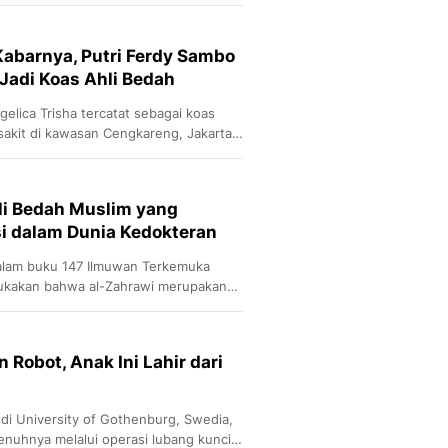
Sport
a.
Berita Bola Terkini, Ja
Klasemen, Hasil Liga
abarnya, Putri Ferdy Sambo
 Jadi Koas Ahli Bedah
gelica Trisha tercatat sebagai koas
sakit di kawasan Cengkareng, Jakarta
li Bedah Muslim yang
si dalam Dunia Kedokteran
lam buku 147 Ilmuwan Terkemuka
ukakan bahwa al-Zahrawi merupakan
esar di bidang bedah (operasi).
Robot, Anak Ini Lahir dari
 di University of Gothenburg, Swedia,
nuhnya melalui operasi lubang kunci