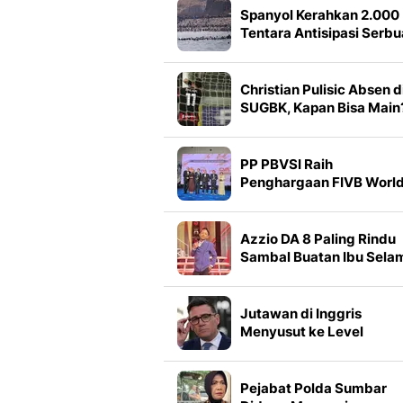
Spanyol Kerahkan 2.000
Tentara Antisipasi Serb
Migran di Ceuta
Christian Pulisic Absen d
SUGBK, Kapan Bisa Main
PP PBVSI Raih
Penghargaan FIVB Worl
Event 2025
Azzio DA 8 Paling Rindu
Sambal Buatan Ibu Sela
di Karantina
Jutawan di Inggris
Menyusut ke Level
Terendah Sejak 2008
Pejabat Polda Sumbar