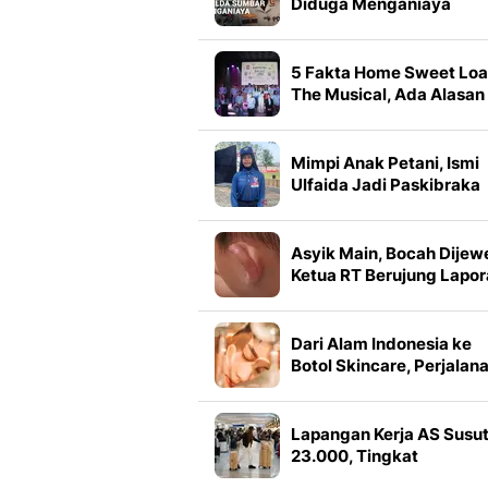
Diduga Menganiaya
Warga
5 Fakta Home Sweet Lo
The Musical, Ada Alasan
soal 2 Pemeran Kaluna
Mimpi Anak Petani, Ismi
Ulfaida Jadi Paskibraka
Pertama dari Sekolah
Rakyat
Asyik Main, Bocah Dijew
Ketua RT Berujung Lapo
Polisi
Dari Alam Indonesia ke
Botol Skincare, Perjalan
Mengubah Tanaman Lok
Jadi Produk Kecantikan
Lapangan Kerja AS Susu
23.000, Tingkat
Pengangguran Turun Jad