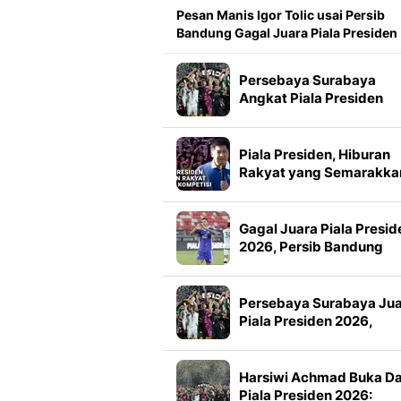
Pesan Manis Igor Tolic usai Persib
Bandung Gagal Juara Piala Presiden
Persebaya Surabaya
Angkat Piala Presiden
2026, Francisco Rivera:
Kini Kami Lebih Percaya
Diri
Piala Presiden, Hiburan
Rakyat yang Semarakka
Jeda Kompetisi
Gagal Juara Piala Presid
2026, Persib Bandung
Petik Banyak Pelajaran
Persebaya Surabaya Ju
Piala Presiden 2026,
Manajemen Imbau Bone
Tak Konvoi
Harsiwi Achmad Buka D
Piala Presiden 2026: