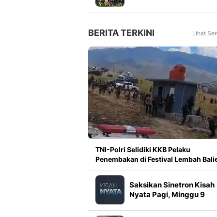
Meningkat 16 Persen dar
Tahun Lalu
BERITA TERKINI
Lihat Se
TNI-Polri Selidiki KKB Pelaku
Penembakan di Festival Lembah Bal
Saksikan Sinetron Kisah
Nyata Pagi, Minggu 9
Agustus Pukul 08.00 WI
di Indosiar