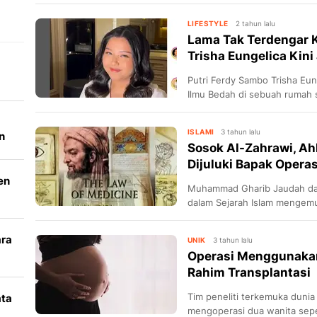
menghabiskan biaya Rp61 jut
LIFESTYLE
2 tahun lalu
Lama Tak Terdengar K
Trisha Eungelica Kini
Putri Ferdy Sambo Trisha Eun
Ilmu Bedah di sebuah rumah 
Barat.
ISLAMI
3 tahun lalu
n
Sosok Al-Zahrawi, Ah
Dijuluki Bapak Opera
en
Muhammad Gharib Jaudah da
dalam Sejarah Islam mengem
ilmuwan Arab dan muslim terb
ara
UNIK
3 tahun lalu
Operasi Menggunakan 
k
Rahim Transplantasi
Tim peneliti terkemuka dunia
ata
mengoperasi dua wanita sepe