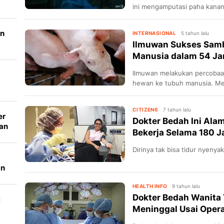
ini mengamputasi paha kanan 
an
INTERNASIONAL
5 tahun lalu
Ilmuwan Sukses Samb
Manusia dalam 54 Jam
Ilmuwan melakukan percobaa
hewan ke tubuh manusia. Mer
dimodifikasi.
CITIZEN6
7 tahun lalu
er
Dokter Bedah Ini Ala
ran
Bekerja Selama 180 
Dirinya tak bisa tidur nyenya
an
al
HEALTH INFO
9 tahun lalu
Dokter Bedah Wanita 
t
Meninggal Usai Opera
i