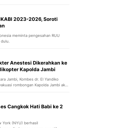
tahap operasi terbuka.
IKABI 2023-2026, Soroti
an
ndonesia meminta pengesahan RUU
 dulu.
kter Anestesi Dikerahkan ke
likopter Kapolda Jambi
ara Jambi, Kombes dr. El Yandiko
vakuasi rombongan Kapolda Jambi akan
ialis ke lokasi jatuhnya helikopter.
ses Cangkok Hati Babi ke 2
w York (NYU) berhasil