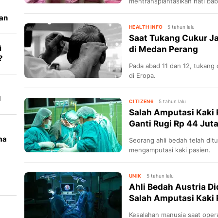
mentransplantasikan hati bab
uan
HEALTH INFO
5 tahun lalu
Saat Tukang Cukur Ja
i
di Medan Perang
?
Pada abad 11 dan 12, tukang 
di Eropa.
d
CITIZEN6
5 tahun lalu
Salah Amputasi Kaki 
Ganti Rugi Rp 44 Jut
ma
Seorang ahli bedah telah ditu
mengamputasi kaki pasien.
UNIK
5 tahun lalu
Ahli Bedah Austria Di
Salah Amputasi Kaki 
Kesalahan manusia saat opera