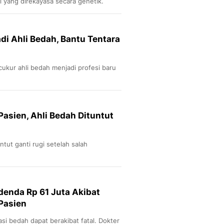
i yang direkayasa secara genetik.
di Ahli Bedah, Bantu Tentara
cukur ahli bedah menjadi profesi baru
Pasien, Ahli Bedah Dituntut
a
ntut ganti rugi setelah salah
denda Rp 61 Juta Akibat
Pasien
si bedah dapat berakibat fatal. Dokter