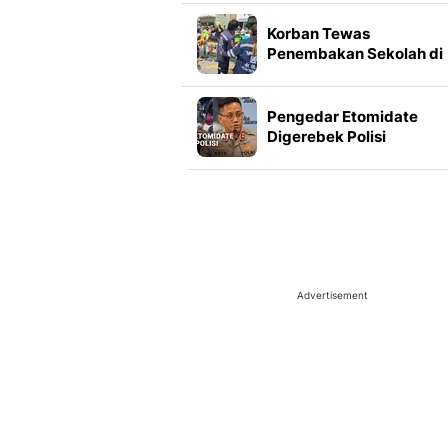
4,1%
Korban Tewas
Penembakan Sekolah di
Thailand Bertambah Jad
Orang
Pengedar Etomidate
Digerebek Polisi
Advertisement