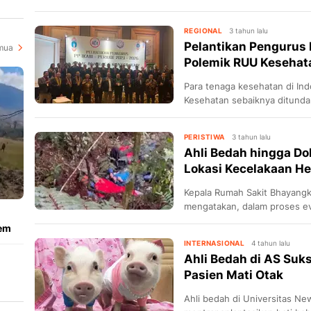
dengan bantuan robot tanpa 
i
REGIONAL
3 tahun lalu
Pelantikan Pengurus 
mua
Polemik RUU Kesehat
Para tenaga kesehatan di I
Kesehatan sebaiknya ditunda
PERISTIWA
3 tahun lalu
Ahli Bedah hingga Do
Lokasi Kecelakaan He
Kepala Rumah Sakit Bhayangk
mengatakan, dalam proses e
mengirimkan empat dokter spes
iem
INTERNASIONAL
4 tahun lalu
Ahli Bedah di AS Suk
Pasien Mati Otak
B
Ahli bedah di Universitas Ne