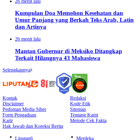
26 menit lalu
Kumpulan Doa Memohon Kesehatan dan
Umur Panjang yang Berkah Teks Arab, Latin
dan Artinya
26 menit lalu
Mantan Gubernur di Meksiko Ditangkap
Terkait Hilangnya 43 Mahasiswa
Selengkapnya
Kontak
Redaksi
Disclaimer
Kode Etik
Pedoman Media Siber
Sitemap
Form Pengaduan
Tentang Kami
Karir
Metode Cek Fakta
Hak Jawab dan Koreksi Berita
Liputan6
Merdeka