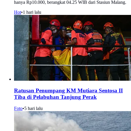
hanya Rp10.000, berangkat 04.25 WIB dari Stasiun Malang.
Hot
•
1 hari lalu
Ratusan Penumpang KM Mutiara Sentosa II
Tiba di Pelabuhan Tanjung Perak
Foto
•
5 hari lalu