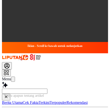
Iklan - Scroll ke bawah untuk melanjutkan
Menu
Tanya apapun tentang artikel ini...
Berita Utama
Cek Fakta
Terkini
Terpopuler
Rekomendasi