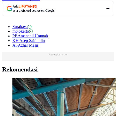
Add
as a preferred source on Google
Surabaya
mojokerto
PP Amanatul Ummah
KH Asep Saifuddin
Al-Azhar Mesir
Advertisement
Rekomendasi