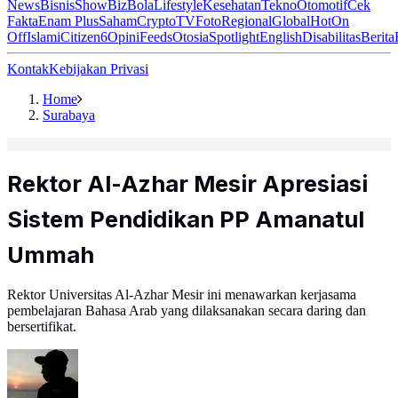
News
Bisnis
ShowBiz
Bola
Lifestyle
Kesehatan
Tekno
Otomotif
Cek
Fakta
Enam Plus
Saham
Crypto
TV
Foto
Regional
Global
Hot
On
Off
Islami
Citizen6
Opini
Feeds
Otosia
Spotlight
English
Disabilitas
Berita
Kontak
Kebijakan Privasi
Home
Surabaya
Rektor Al-Azhar Mesir Apresiasi
Sistem Pendidikan PP Amanatul
Ummah
Rektor Universitas Al-Azhar Mesir ini menawarkan kerjasama
pembelajaran Bahasa Arab yang dilaksanakan secara daring dan
bersertifikat.