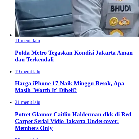
11 menit lalu
Polda Metro Tegaskan Kondisi Jakarta Aman
dan Terkendali
19 menit lalu
Harga iPhone 17 Naik Minggu Besok, Apa
Masih 'Worth It' Dibeli?
21 menit lalu
Potret Glamor Caitlin Halderman dkk di Red
Carpet Serial Vidio Jakarta Undercover:
Members Only