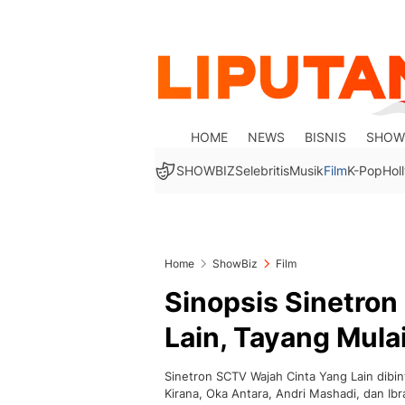
HOME
NEWS
BISNIS
SHOW
SHOWBIZ
Selebritis
Musik
Film
K-Pop
Hol
Home
ShowBiz
Film
Sinopsis Sinetro
Lain, Tayang Mula
Sinetron SCTV Wajah Cinta Yang Lain dibint
Kirana, Oka Antara, Andri Mashadi, dan Ibr