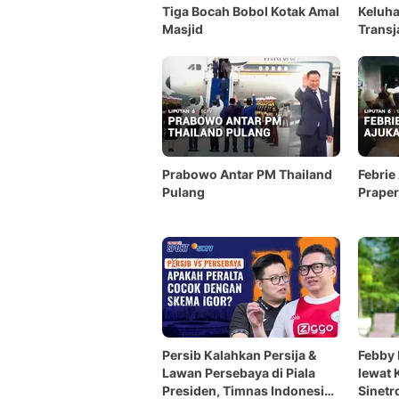
Tiga Bocah Bobol Kotak Amal
Keluh
Masjid
Transj
Prabowo Antar PM Thailand
Febrie
Pulang
Praper
Persib Kalahkan Persija &
Febby 
Lawan Persebaya di Piala
lewat 
Presiden, Timnas Indonesia
Sinetr