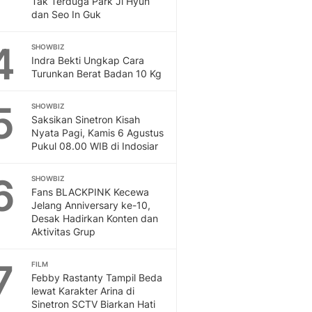
Tak Terduga Park Ji Hyun
Sport
dan Seo In Guk
Berita Bola Terkini, Ja
Klasemen, Hasil Liga
4
SHOWBIZ
Indra Bekti Ungkap Cara
Turunkan Berat Badan 10 Kg
5
SHOWBIZ
Saksikan Sinetron Kisah
Nyata Pagi, Kamis 6 Agustus
Pukul 08.00 WIB di Indosiar
6
SHOWBIZ
Fans BLACKPINK Kecewa
Jelang Anniversary ke-10,
Desak Hadirkan Konten dan
Aktivitas Grup
7
FILM
Febby Rastanty Tampil Beda
lewat Karakter Arina di
Sinetron SCTV Biarkan Hati