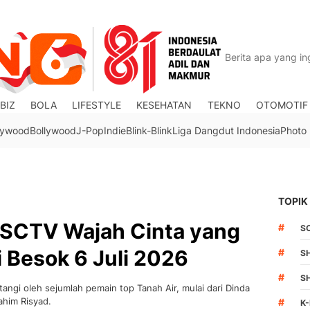
BIZ
BOLA
LIFESTYLE
KESEHATAN
TEKNO
OTOMOTIF
lywood
Bollywood
J-Pop
Indie
Blink-Blink
Liga Dangdut Indonesia
Photo
TOPIK
n SCTV Wajah Cinta yang
#
S
i Besok 6 Juli 2026
#
S
#
S
angi oleh sejumlah pemain top Tanah Air, mulai dari Dinda
ahim Risyad.
#
K