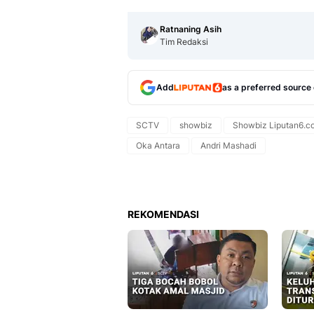
Ratnaning Asih
Tim Redaksi
Add
as a preferred source
SCTV
showbiz
Showbiz Liputan6.c
Oka Antara
Andri Mashadi
REKOMENDASI