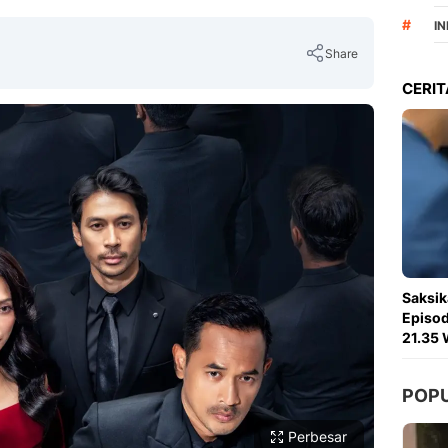
#
I
Share
CERIT
Copy Link
Saksik
Episod
21.35 
POP
Perbesar