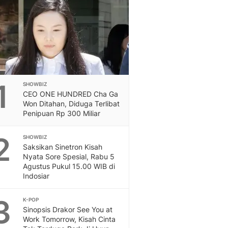
Otosia
Otosia
Feeds
Feeds Liputan6: Kumpul
Terbaru Harian
Spotlight
Berita Terkini, Kabar Te
1
SHOWBIZ
Dan Dunia - Liputan6.
CEO ONE HUNDRED Cha Ga
English
Won Ditahan, Diduga Terlibat
Exploring Knowledge, T
Penipuan Rp 300 Miliar
En.Liputan6.com
2
Disabilitas
SHOWBIZ
Saksikan Sinetron Kisah
Disabilitas Berita Terkini
Nyata Sore Spesial, Rabu 5
Harian, Berita Terbaru,
Agustus Pukul 15.00 WIB di
Berita
Indosiar
Berita Hari Ini Politik,
Health
3
K-POP
Kabar Berita Terbaru D
Sinopsis Drakor See You at
Diet, Herbal Terbaik
Work Tomorrow, Kisah Cinta