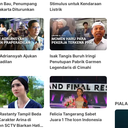
an Bau, Penumpang
Stimulus untuk Kendaraan
akarta Diturunkan
Listrik
 Adriansyah Ajukan
Isak Tangis Buruh Iringi
adilan
Penutupan Pabrik Garmen
Legendaris di Cimahi
PIALA
Rastanty Tampil Beda
Felicia Tangerang Sabet
Karakter Arina di
Juara 1 The Icon Indonesia
on SCTV Biarkan Hati